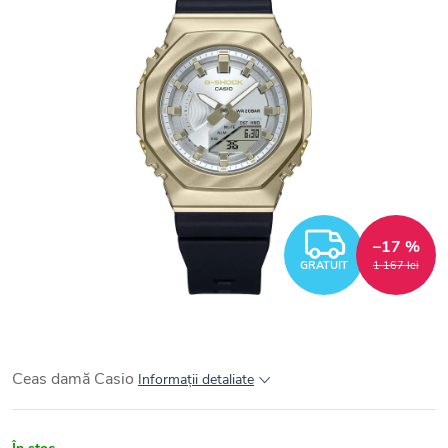
GRATUI
–17 %
GRATUIT
1 167 lei
Ceas damă Casio
Informaţii detaliate