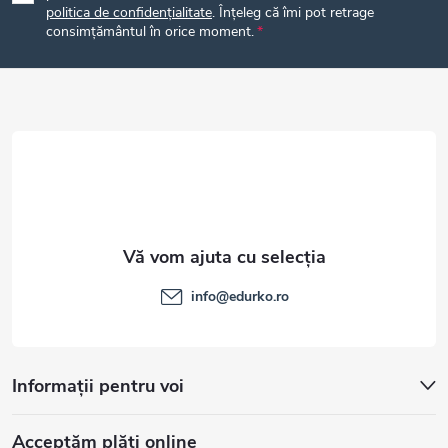
politica de confidențialitate
. Înțeleg că îmi pot retrage
s
consimțământul în orice moment.
o
l
info
@
edurko.ro
Informații pentru voi
Acceptăm plăţi online