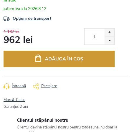
În stoc
2026.8.12
Opțiuni de transport
1 167 lei
962 lei
Evaluare
preţ:
ADĂUGA ÎN COŞ
Întreabă
Partajare
Marcă:
Casio
Garanţie
:
2 ani
Clientul stăpânul nostru
Clientul devine stăpânul nostru pentru totdeauna, nu doar la