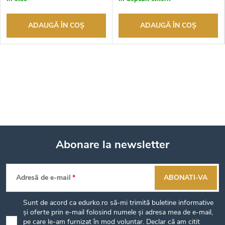
ADAUGĂ ÎN COŞ
ADAUGĂ ÎN COŞ
Abonare la newsletter
S
Adresă de e-mail
ABONATI-VA
u
Sunt de acord ca edurko.ro să-mi trimită buletine informative
b
și oferte prin e-mail folosind numele și adresa mea de e-mail,
pe care le-am furnizat în mod voluntar. Declar că am citit