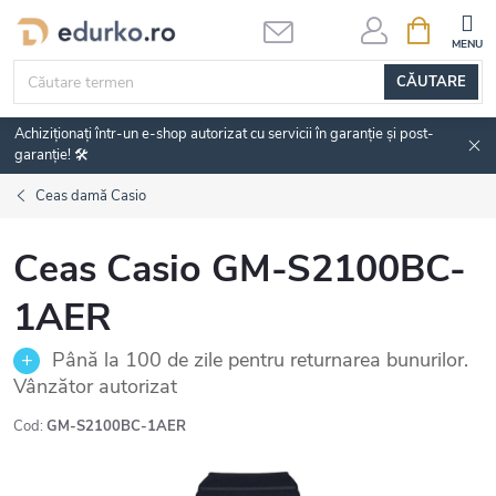
Treci
COŞ
DE
la
CUMPĂRĂ
conținut
CĂUTARE
Achiziționați într-un e-shop autorizat cu servicii în garanție și post-
garanție! 🛠️
Ceas damă Casio
Ceas Casio GM-S2100BC-
1AER
Până la 100 de zile pentru returnarea bunurilor.
Vânzător autorizat
Cod:
GM-S2100BC-1AER