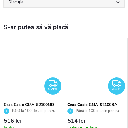
Discuţie
GRATUIT
G
GRATUIT
GRATUIT
Ceas Casio GMA-S2100MD-
Ceas Casio GMA-S2100BA-
7AER
2A2ER
Până la 100 de zile pentru
Până la 100 de zile pentru
returnarea bunurilor. Vânzător
returnarea bunurilor. Vânzător
516 lei
514 lei
autorizat
autorizat
În stoc
În depozit extern