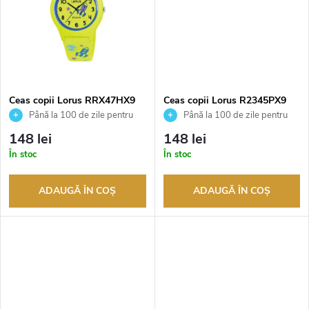
r
s
o
e
d
u
Ceas copii Lorus RRX47HX9
Ceas copii Lorus R2345PX9
Până la 100 de zile pentru
Până la 100 de zile pentru
returnarea bunurilor. Vânzător
returnarea bunurilor. Vânzător
s
148 lei
148 lei
autorizat
autorizat
În stoc
În stoc
u
ADAUGĂ ÎN COŞ
ADAUGĂ ÎN COŞ
l
u
i