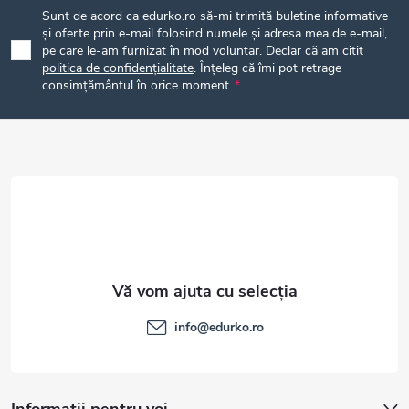
Sunt de acord ca edurko.ro să-mi trimită buletine informative
i
b
și oferte prin e-mail folosind numele și adresa mea de e-mail,
pe care le-am furnizat în mod voluntar. Declar că am citit
l
politica de confidențialitate
. Înțeleg că îmi pot retrage
s
consimțământul în orice moment.
o
o
r
l
info
@
edurko.ro
Informații pentru voi