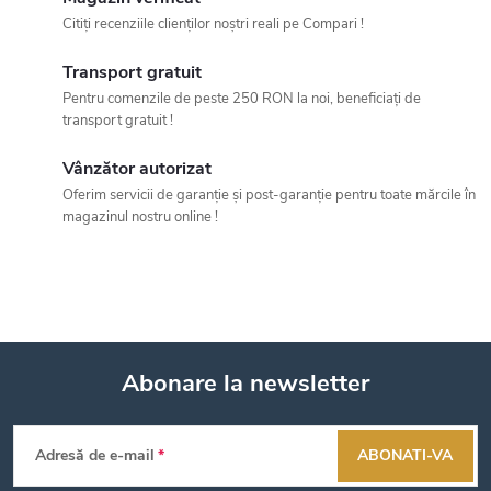
Citiți recenziile clienților noștri reali pe Compari !
r
Transport gratuit
o
Pentru comenzile de peste 250 RON la noi, beneficiați de
l
transport gratuit !
u
Vânzător autorizat
Oferim servicii de garanție și post-garanție pentru toate mărcile în
l
magazinul nostru online !
l
i
s
Abonare la newsletter
t
S
ă
Adresă de e-mail
ABONATI-VA
r
u