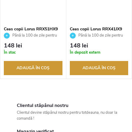
Ceas copii Lorus RRX51HX9
Ceas copii Lorus RRX41JX9
Până la 100 de zile pentru
Până la 100 de zile pentru
returnarea bunurilor. Vânzător
returnarea bunurilor. Vânzător
148 lei
148 lei
autorizat
autorizat
În stoc
În depozit extern
ADAUGĂ ÎN COŞ
ADAUGĂ ÎN COŞ
C
o
Clientul stăpânul nostru
Clientul devine stăpânul nostru pentru totdeauna, nu doar la
n
comandă !
t
Magazin verificat