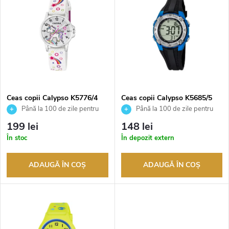
l
i
e
s
c
t
t
ă
a
Ceas copii Calypso K5776/4
Ceas copii Calypso K5685/5
Până la 100 de zile pentru
Până la 100 de zile pentru
p
returnarea bunurilor. Vânzător
returnarea bunurilor. Vânzător
r
199 lei
148 lei
autorizat
autorizat
r
În stoc
În depozit extern
e
o
ADAUGĂ ÎN COŞ
ADAUGĂ ÎN COŞ
a
d
p
u