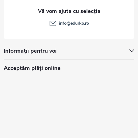
ă
r
i
info
@
edurko.ro
l
o
Informații pentru voi
r
Acceptăm plăţi online