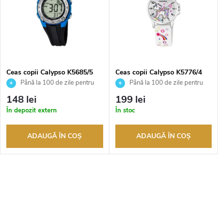
e
s
c
t
t
ă
a
Ceas copii Calypso K5685/5
Ceas copii Calypso K5776/4
Până la 100 de zile pentru
Până la 100 de zile pentru
p
returnarea bunurilor. Vânzător
returnarea bunurilor. Vânzător
r
148 lei
199 lei
autorizat
autorizat
r
În depozit extern
În stoc
e
o
ADAUGĂ ÎN COŞ
ADAUGĂ ÎN COŞ
a
d
p
C
u
r
o
s