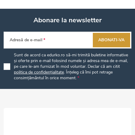
n
o
e
t
d
Abonare la newsletter
r
S
u
o
Adresă de e-mail
ABONATI-VA
u
s
l
Sunt de acord ca edurko.ro să-mi trimită buletine informative
b
u
u
și oferte prin e-mail folosind numele și adresa mea de e-mail,
pe care le-am furnizat în mod voluntar. Declar că am citit
l
politica de confidențialitate
. Înțeleg că îmi pot retrage
s
l
consimțământul în orice moment.
l
o
u
i
l
i
s
t