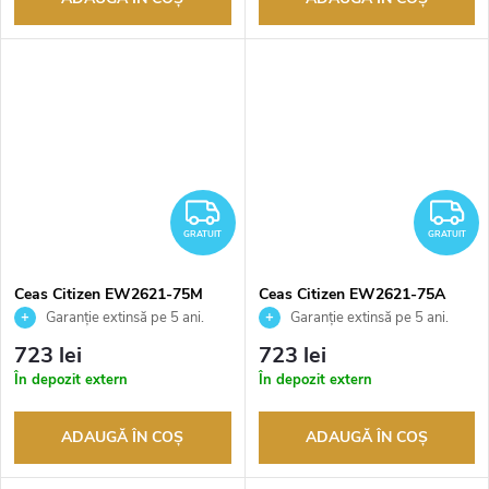
GRATUIT
G
GRATUIT
GRATUIT
Ceas Citizen EW2621-75M
Ceas Citizen EW2621-75A
Garanție extinsă pe 5 ani.
Garanție extinsă pe 5 ani.
Până la 100 de zile pentru
Până la 100 de zile pentru
723 lei
723 lei
returnarea bunurilor. Vânzător
returnarea bunurilor. Vânzător
În depozit extern
În depozit extern
autorizat
autorizat
ADAUGĂ ÎN COŞ
ADAUGĂ ÎN COŞ