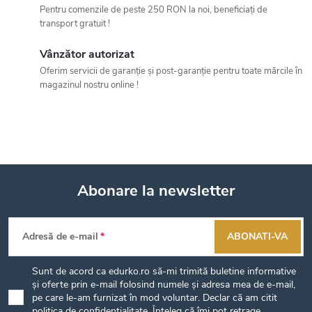
o
Pentru comenzile de peste 250 RON la noi, beneficiați de
l
transport gratuit !
u
Vânzător autorizat
Oferim servicii de garanție și post-garanție pentru toate mărcile în
l
magazinul nostru online !
l
i
s
Abonare la newsletter
t
S
ă
Adresă de e-mail
ABONATI-VA
r
u
Sunt de acord ca edurko.ro să-mi trimită buletine informative
i
b
și oferte prin e-mail folosind numele și adresa mea de e-mail,
pe care le-am furnizat în mod voluntar. Declar că am citit
l
politica de confidențialitate
. Înțeleg că îmi pot retrage