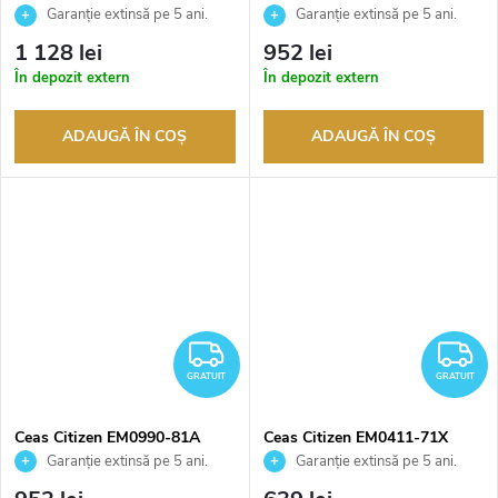
Garanție extinsă pe 5 ani.
Garanție extinsă pe 5 ani.
Până la 100 de zile pentru
Până la 100 de zile pentru
1 128 lei
952 lei
returnarea bunurilor. Vânzător
returnarea bunurilor. Vânzător
În depozit extern
În depozit extern
autorizat
autorizat
ADAUGĂ ÎN COŞ
ADAUGĂ ÎN COŞ
GRATUIT
G
GRATUIT
GRATUIT
Ceas Citizen EM0990-81A
Ceas Citizen EM0411-71X
Garanție extinsă pe 5 ani.
Garanție extinsă pe 5 ani.
Până la 100 de zile pentru
Până la 100 de zile pentru