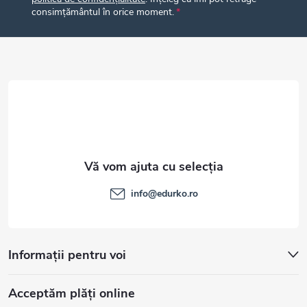
s
consimțământul în orice moment.
o
o
r
l
info
@
edurko.ro
Informații pentru voi
Acceptăm plăţi online