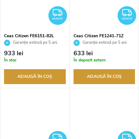
GRATUIT
G
GRATUIT
GRATUIT
Ceas Citizen FE6151-82L
Ceas Citizen FE1241-71Z
Garanție extinsă pe 5 ani.
Garanție extinsă pe 5 ani.
Până la 100 de zile pentru
Până la 100 de zile pentru
933 lei
633 lei
returnarea bunurilor. Vânzător
returnarea bunurilor. Vânzător
În stoc
În depozit extern
autorizat
autorizat
ADAUGĂ ÎN COŞ
ADAUGĂ ÎN COŞ
GRATUIT
G