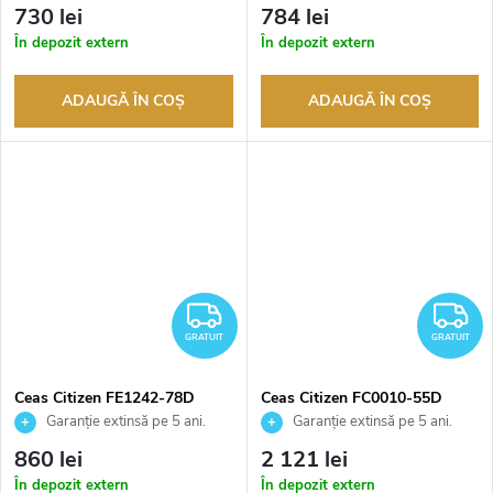
Până la 100 de zile pentru
Până la 100 de zile pentru
730 lei
784 lei
returnarea bunurilor. Vânzător
returnarea bunurilor. Vânzător
În depozit extern
În depozit extern
autorizat
autorizat
ADAUGĂ ÎN COŞ
ADAUGĂ ÎN COŞ
GRATUIT
G
GRATUIT
GRATUIT
Ceas Citizen FE1242-78D
Ceas Citizen FC0010-55D
Garanție extinsă pe 5 ani.
Garanție extinsă pe 5 ani.
Până la 100 de zile pentru
Până la 100 de zile pentru
860 lei
2 121 lei
returnarea bunurilor. Vânzător
returnarea bunurilor. Vânzător
În depozit extern
În depozit extern