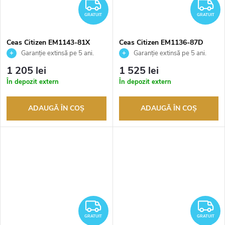
GRATUIT
G
GRATUIT
GRATUIT
Ceas Citizen EM1143-81X
Ceas Citizen EM1136-87D
Garanție extinsă pe 5 ani.
Garanție extinsă pe 5 ani.
Până la 100 de zile pentru
Până la 100 de zile pentru
1 205 lei
1 525 lei
returnarea bunurilor. Vânzător
returnarea bunurilor. Vânzător
În depozit extern
În depozit extern
autorizat
autorizat
ADAUGĂ ÎN COŞ
ADAUGĂ ÎN COŞ
GRATUIT
G
GRATUIT
GRATUIT