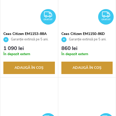
GRATUIT
G
GRATUIT
GRATUIT
Ceas Citizen EM1153-88A
Ceas Citizen EM1150-86D
Garanție extinsă pe 5 ani.
Garanție extinsă pe 5 ani.
Până la 100 de zile pentru
Până la 100 de zile pentru
1 090 lei
860 lei
returnarea bunurilor. Vânzător
returnarea bunurilor. Vânzător
În depozit extern
În depozit extern
autorizat
autorizat
ADAUGĂ ÎN COŞ
ADAUGĂ ÎN COŞ