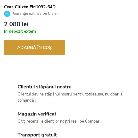
Ceas Citizen EM1092-64D
Garanție extinsă pe 5 ani.
Până la 100 de zile pentru
2 080 lei
returnarea bunurilor. Vânzător
În depozit extern
autorizat
ADAUGĂ ÎN COŞ
C
o
Clientul stăpânul nostru
Clientul devine stăpânul nostru pentru totdeauna, nu doar la
n
comandă !
t
Magazin verificat
Citiți recenziile clienților noștri reali pe Compari !
r
Transport gratuit