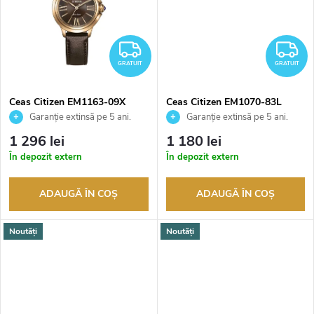
r
s
o
GRATUIT
G
e
d
GRATUIT
GRATUIT
u
Ceas Citizen EM1163-09X
Ceas Citizen EM1070-83L
Garanție extinsă pe 5 ani.
Garanție extinsă pe 5 ani.
Până la 100 de zile pentru
Până la 100 de zile pentru
s
1 296 lei
1 180 lei
returnarea bunurilor. Vânzător
returnarea bunurilor. Vânzător
În depozit extern
În depozit extern
autorizat
autorizat
u
ADAUGĂ ÎN COŞ
ADAUGĂ ÎN COŞ
l
Noutăți
Noutăți
u
i