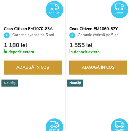
GRATUIT
G
GRATUIT
GRATUIT
Ceas Citizen EM1070-83A
Ceas Citizen EM1060-87Y
Garanție extinsă pe 5 ani.
Garanție extinsă pe 5 ani.
Până la 100 de zile pentru
Până la 100 de zile pentru
1 180 lei
1 555 lei
returnarea bunurilor. Vânzător
returnarea bunurilor. Vânzător
În depozit extern
În depozit extern
autorizat
autorizat
ADAUGĂ ÎN COŞ
ADAUGĂ ÎN COŞ
Noutăți
Noutăți
GRATUIT
G
GRATUIT
GRATUIT