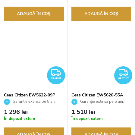
autorizat
autorizat
ADAUGĂ ÎN COŞ
ADAUGĂ ÎN COŞ
GRATUIT
G
GRATUIT
GRATUIT
Ceas Citizen EW5622-09P
Ceas Citizen EW5620-55A
Garanție extinsă pe 5 ani.
Garanție extinsă pe 5 ani.
Până la 100 de zile pentru
Până la 100 de zile pentru
1 296 lei
1 510 lei
returnarea bunurilor. Vânzător
returnarea bunurilor. Vânzător
În depozit extern
În depozit extern
autorizat
autorizat
ADAUGĂ ÎN COŞ
ADAUGĂ ÎN COŞ