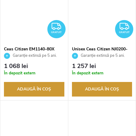
GRATUIT
G
GRATUIT
GRATUIT
Ceas Citizen EM1140-80X
Unisex Ceas Citizen NJ0200-
50L
Garanție extinsă pe 5 ani.
Garanție extinsă pe 5 ani.
Până la 100 de zile pentru
Până la 100 de zile pentru
1 068 lei
1 257 lei
returnarea bunurilor. Vânzător
returnarea bunurilor. Vânzător
În depozit extern
În depozit extern
autorizat
autorizat
ADAUGĂ ÎN COŞ
ADAUGĂ ÎN COŞ