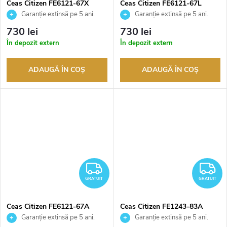
Ceas Citizen FE6121-67X
Ceas Citizen FE6121-67L
Garanție extinsă pe 5 ani.
Garanție extinsă pe 5 ani.
Până la 100 de zile pentru
Până la 100 de zile pentru
730 lei
730 lei
returnarea bunurilor. Vânzător
returnarea bunurilor. Vânzător
În depozit extern
În depozit extern
autorizat
autorizat
ADAUGĂ ÎN COŞ
ADAUGĂ ÎN COŞ
GRATUIT
G
GRATUIT
GRATUIT
Ceas Citizen FE6121-67A
Ceas Citizen FE1243-83A
Garanție extinsă pe 5 ani.
Garanție extinsă pe 5 ani.