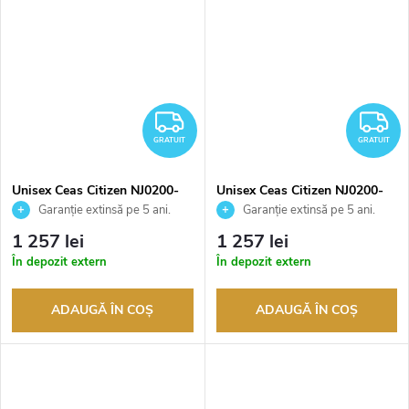
GRATUIT
G
GRATUIT
GRATUIT
Unisex Ceas Citizen NJ0200-
Unisex Ceas Citizen NJ0200-
50W
50M
Garanție extinsă pe 5 ani.
Garanție extinsă pe 5 ani.
Până la 100 de zile pentru
Până la 100 de zile pentru
1 257 lei
1 257 lei
returnarea bunurilor. Vânzător
returnarea bunurilor. Vânzător
În depozit extern
În depozit extern
autorizat
autorizat
ADAUGĂ ÎN COŞ
ADAUGĂ ÎN COŞ