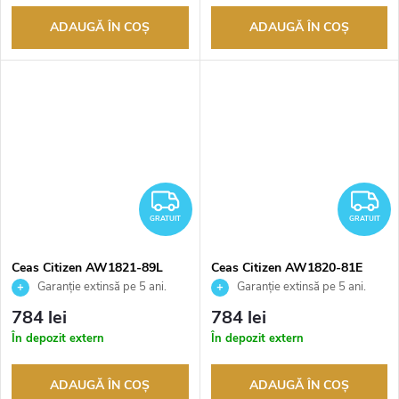
ADAUGĂ ÎN COŞ
ADAUGĂ ÎN COŞ
GRATUIT
G
GRATUIT
GRATUIT
Ceas Citizen AW1821-89L
Ceas Citizen AW1820-81E
Garanție extinsă pe 5 ani.
Garanție extinsă pe 5 ani.
Până la 100 de zile pentru
Până la 100 de zile pentru
784 lei
784 lei
returnarea bunurilor. Vânzător
returnarea bunurilor. Vânzător
În depozit extern
În depozit extern
autorizat
autorizat
ADAUGĂ ÎN COŞ
ADAUGĂ ÎN COŞ