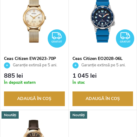
l
i
e
s
c
GRATUIT
G
t
GRATUIT
GRATUIT
t
ă
a
Ceas Citizen EW2623-70P
Ceas Citizen EO2028-06L
Garanție extinsă pe 5 ani.
Garanție extinsă pe 5 ani.
p
Până la 100 de zile pentru
Până la 100 de zile pentru
r
885 lei
1 045 lei
returnarea bunurilor. Vânzător
returnarea bunurilor. Vânzător
r
În depozit extern
În stoc
autorizat
autorizat
e
o
ADAUGĂ ÎN COŞ
ADAUGĂ ÎN COŞ
a
d
Noutăți
Noutăți
p
u