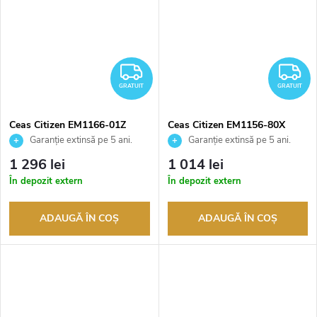
GRATUIT
G
GRATUIT
GRATUIT
Ceas Citizen EM1166-01Z
Ceas Citizen EM1156-80X
Garanție extinsă pe 5 ani.
Garanție extinsă pe 5 ani.
Până la 100 de zile pentru
Până la 100 de zile pentru
1 296 lei
1 014 lei
returnarea bunurilor. Vânzător
returnarea bunurilor. Vânzător
În depozit extern
În depozit extern
autorizat
autorizat
ADAUGĂ ÎN COŞ
ADAUGĂ ÎN COŞ