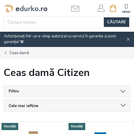
Treci
COŞ
DE
la
CUMPĂRĂ
conținut
CĂUTARE
Achiziționați într-un e-shop autorizat cu servicii în garanție și post-
garanție! 🛠️
Ceas damă
Ceas damă Citizen
Filtru
S
Cele mai ieftine
e
Cele mai scumpe
L
Noutăți
Noutăți
Alfabetic