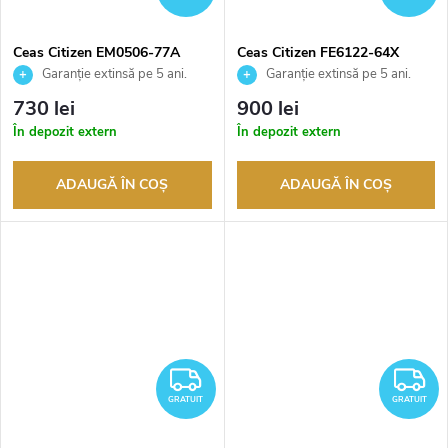
Ceas Citizen EM0506-77A
Ceas Citizen FE6122-64X
Garanție extinsă pe 5 ani.
Garanție extinsă pe 5 ani.
Până la 100 de zile pentru
Până la 100 de zile pentru
730 lei
900 lei
returnarea bunurilor. Vânzător
returnarea bunurilor. Vânzător
În depozit extern
În depozit extern
autorizat
autorizat
ADAUGĂ ÎN COŞ
ADAUGĂ ÎN COŞ
GRATUIT
G
GRATUIT
GRATUIT