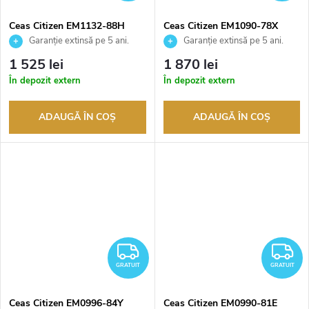
Ceas Citizen EM1132-88H
Ceas Citizen EM1090-78X
Garanție extinsă pe 5 ani.
Garanție extinsă pe 5 ani.
Până la 100 de zile pentru
Până la 100 de zile pentru
1 525 lei
1 870 lei
returnarea bunurilor. Vânzător
returnarea bunurilor. Vânzător
În depozit extern
În depozit extern
autorizat
autorizat
ADAUGĂ ÎN COŞ
ADAUGĂ ÎN COŞ
GRATUIT
G
GRATUIT
GRATUIT
Ceas Citizen EM0996-84Y
Ceas Citizen EM0990-81E