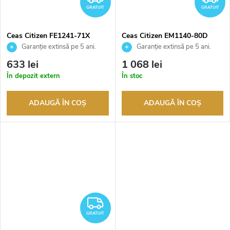
GRATUIT
GRATUIT
Ceas Citizen FE1241-71X
Ceas Citizen EM1140-80D
Garanție extinsă pe 5 ani.
Garanție extinsă pe 5 ani.
Până la 100 de zile pentru
Până la 100 de zile pentru
633 lei
1 068 lei
returnarea bunurilor. Vânzător
returnarea bunurilor. Vânzător
În depozit extern
În stoc
autorizat
autorizat
ADAUGĂ ÎN COŞ
ADAUGĂ ÎN COŞ
GRATUIT
GRATUIT