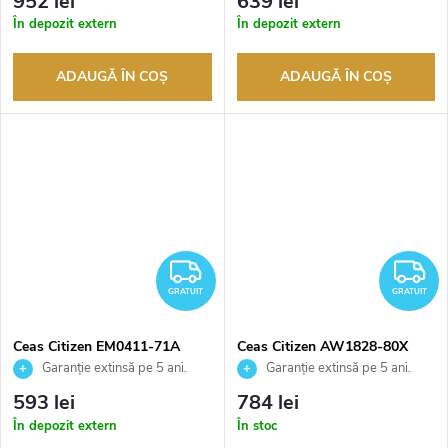
952 lei
639 lei
returnarea bunurilor. Vânzător
returnarea bunurilor. Vânzător
În depozit extern
În depozit extern
autorizat
autorizat
ADAUGĂ ÎN COŞ
ADAUGĂ ÎN COŞ
GRATUIT
G
GRATUIT
GRATUIT
Ceas Citizen EM0411-71A
Ceas Citizen AW1828-80X
Garanție extinsă pe 5 ani.
Garanție extinsă pe 5 ani.
Până la 100 de zile pentru
Până la 100 de zile pentru
593 lei
784 lei
returnarea bunurilor. Vânzător
returnarea bunurilor. Vânzător
În depozit extern
În stoc
autorizat
autorizat