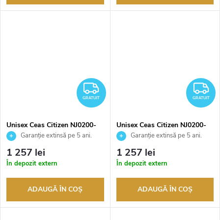
GRATUIT
G
GRATUIT
GRATUIT
Unisex Ceas Citizen NJ0200-
Unisex Ceas Citizen NJ0200-
50Z
50X
Garanție extinsă pe 5 ani.
Garanție extinsă pe 5 ani.
Până la 100 de zile pentru
Până la 100 de zile pentru
1 257 lei
1 257 lei
returnarea bunurilor. Vânzător
returnarea bunurilor. Vânzător
În depozit extern
În depozit extern
autorizat
autorizat
ADAUGĂ ÎN COŞ
ADAUGĂ ÎN COŞ