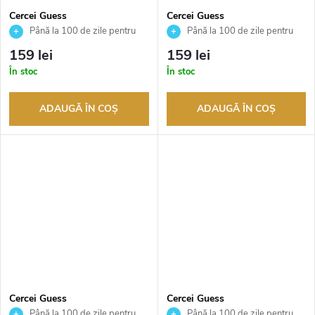
Cercei Guess
Cercei Guess
JUBE03131JWYGT
JUBE03131JWRHT
Până la 100 de zile pentru
Până la 100 de zile pentru
returnarea bunurilor. Vânzător
returnarea bunurilor. Vânzător
159 lei
159 lei
autorizat
autorizat
În stoc
În stoc
ADAUGĂ ÎN COŞ
ADAUGĂ ÎN COŞ
Cercei Guess
Cercei Guess
JUBE02286JWYGBKT
JUBE02247JWYGT
Până la 100 de zile pentru
Până la 100 de zile pentru