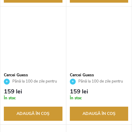
Cercei Guess
Cercei Guess
JUBE04154JWYGT
JUBE04154JWRHT
Până la 100 de zile pentru
Până la 100 de zile pentru
returnarea bunurilor. Vânzător
returnarea bunurilor. Vânzător
159 lei
159 lei
autorizat
autorizat
În stoc
În stoc
ADAUGĂ ÎN COŞ
ADAUGĂ ÎN COŞ