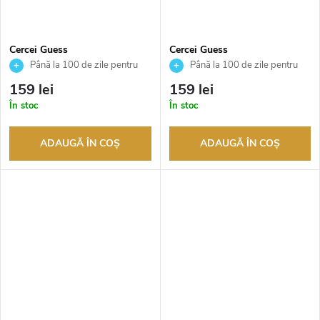
Cercei Guess
Cercei Guess
JUBE03136JWYGT
JUBE03136JWRHT
Până la 100 de zile pentru
Până la 100 de zile pentru
returnarea bunurilor. Vânzător
returnarea bunurilor. Vânzător
159 lei
159 lei
autorizat
autorizat
În stoc
În stoc
ADAUGĂ ÎN COŞ
ADAUGĂ ÎN COŞ