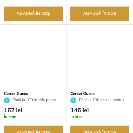
ADAUGĂ ÎN COŞ
ADAUGĂ ÎN COŞ
Cercei Guess
Cercei Guess
JUBE05209JWRHT
JUBE05110JWYGT
Până la 100 de zile pentru
Până la 100 de zile pentru
returnarea bunurilor. Vânzător
returnarea bunurilor. Vânzător
162 lei
146 lei
autorizat
autorizat
În stoc
În stoc
ADAUGĂ ÎN COŞ
ADAUGĂ ÎN COŞ