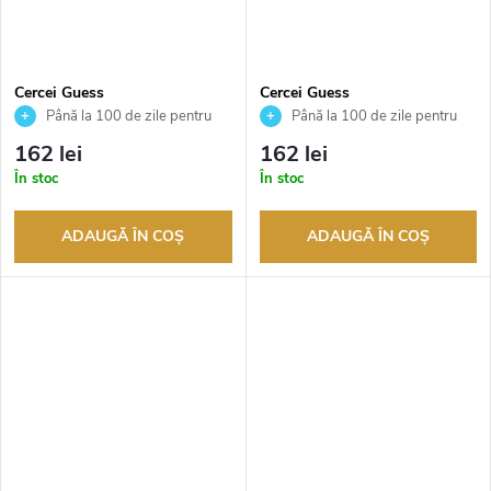
Cercei Guess
Cercei Guess
JUBE05020JWYGT
JUBE05020JWRHT
Până la 100 de zile pentru
Până la 100 de zile pentru
returnarea bunurilor. Vânzător
returnarea bunurilor. Vânzător
162 lei
162 lei
autorizat
autorizat
În stoc
În stoc
ADAUGĂ ÎN COŞ
ADAUGĂ ÎN COŞ