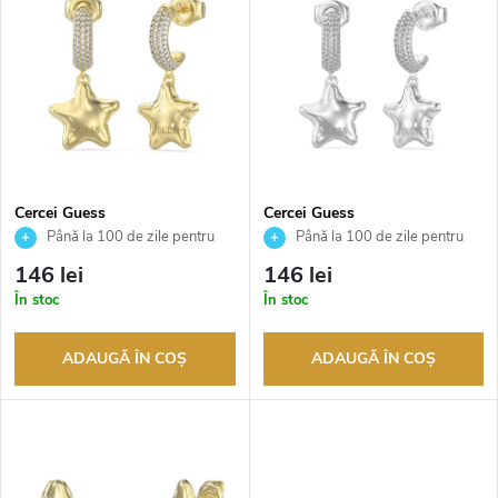
l
i
e
s
c
t
t
ă
a
Cercei Guess
Cercei Guess
JUBE05548JWYGT
JUBE05548JWRHT
Până la 100 de zile pentru
Până la 100 de zile pentru
p
returnarea bunurilor. Vânzător
returnarea bunurilor. Vânzător
r
146 lei
146 lei
autorizat
autorizat
r
În stoc
În stoc
e
o
ADAUGĂ ÎN COŞ
ADAUGĂ ÎN COŞ
a
d
p
u