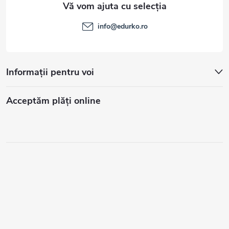
info
@
edurko.ro
Informații pentru voi
Acceptăm plăţi online