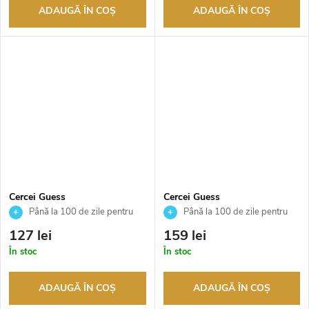
ADAUGĂ ÎN COŞ
ADAUGĂ ÎN COŞ
Cercei Guess
Cercei Guess
JUBE02158JWRHT
JUBE02135JWYGT
Până la 100 de zile pentru
Până la 100 de zile pentru
returnarea bunurilor. Vânzător
returnarea bunurilor. Vânzător
127 lei
159 lei
autorizat
autorizat
În stoc
În stoc
ADAUGĂ ÎN COŞ
ADAUGĂ ÎN COŞ