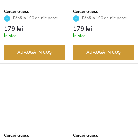
Cercei Guess
Cercei Guess
JUBE05017JWYGT
JUBE05017JWRHT
Până la 100 de zile pentru
Până la 100 de zile pentru
returnarea bunurilor. Vânzător
returnarea bunurilor. Vânzător
179 lei
179 lei
autorizat
autorizat
În stoc
În stoc
ADAUGĂ ÎN COŞ
ADAUGĂ ÎN COŞ
Cercei Guess
Cercei Guess