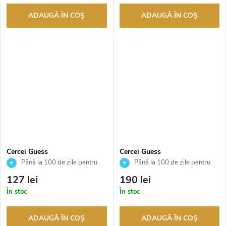
ADAUGĂ ÎN COŞ
ADAUGĂ ÎN COŞ
Cercei Guess
Cercei Guess
JUBE04164JWRHT
JUBE04157JWYGT
Până la 100 de zile pentru
Până la 100 de zile pentru
returnarea bunurilor. Vânzător
returnarea bunurilor. Vânzător
127 lei
190 lei
autorizat
autorizat
În stoc
În stoc
ADAUGĂ ÎN COŞ
ADAUGĂ ÎN COŞ