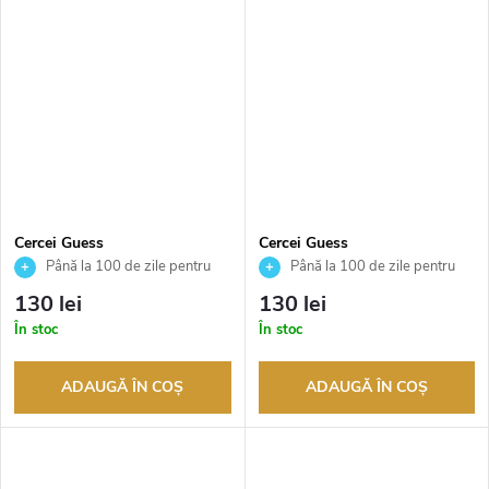
Cercei Guess
Cercei Guess
JUBE05058JWYGT
JUBE05041JWRHT
Până la 100 de zile pentru
Până la 100 de zile pentru
returnarea bunurilor. Vânzător
returnarea bunurilor. Vânzător
130 lei
130 lei
autorizat
autorizat
În stoc
În stoc
ADAUGĂ ÎN COŞ
ADAUGĂ ÎN COŞ