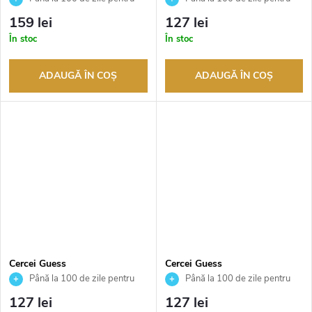
returnarea bunurilor. Vânzător
returnarea bunurilor. Vânzător
159 lei
127 lei
autorizat
autorizat
În stoc
În stoc
ADAUGĂ ÎN COŞ
ADAUGĂ ÎN COŞ
Cercei Guess
Cercei Guess
JUBE02247JWRHT
JUBE02244JWYGEMT
Până la 100 de zile pentru
Până la 100 de zile pentru
returnarea bunurilor. Vânzător
returnarea bunurilor. Vânzător
127 lei
127 lei
autorizat
autorizat