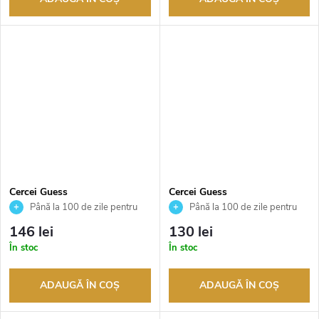
Cercei Guess
Cercei Guess
JUBE05110JWRHT
JUBE05108JWRHT
Până la 100 de zile pentru
Până la 100 de zile pentru
returnarea bunurilor. Vânzător
returnarea bunurilor. Vânzător
146 lei
130 lei
autorizat
autorizat
În stoc
În stoc
ADAUGĂ ÎN COŞ
ADAUGĂ ÎN COŞ