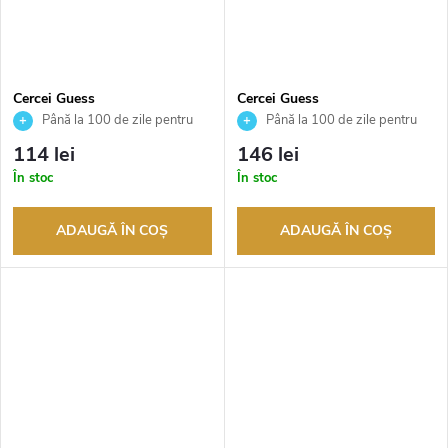
Cercei Guess
Cercei Guess
JUBE05543JWRHT
JUBE05517JWRHT
Până la 100 de zile pentru
Până la 100 de zile pentru
returnarea bunurilor. Vânzător
returnarea bunurilor. Vânzător
114 lei
146 lei
autorizat
autorizat
În stoc
În stoc
ADAUGĂ ÎN COŞ
ADAUGĂ ÎN COŞ