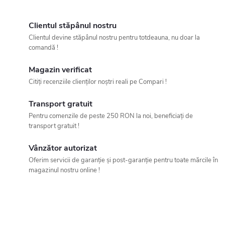
C
o
Clientul stăpânul nostru
Clientul devine stăpânul nostru pentru totdeauna, nu doar la
n
comandă !
t
Magazin verificat
Citiți recenziile clienților noștri reali pe Compari !
r
Transport gratuit
o
Pentru comenzile de peste 250 RON la noi, beneficiați de
l
transport gratuit !
u
Vânzător autorizat
Oferim servicii de garanție și post-garanție pentru toate mărcile în
l
magazinul nostru online !
l
i