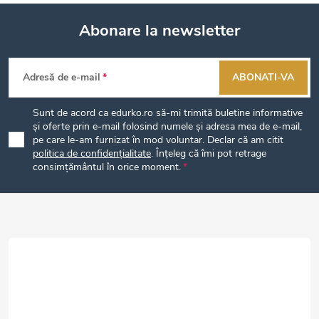
s
Abonare la newsletter
t
S
ă
Adresă de e-mail
ABONATI-VA
r
u
Sunt de acord ca edurko.ro să-mi trimită buletine informative
i
b
și oferte prin e-mail folosind numele și adresa mea de e-mail,
pe care le-am furnizat în mod voluntar. Declar că am citit
l
politica de confidențialitate
. Înțeleg că îmi pot retrage
s
consimțământul în orice moment.
o
o
r
l