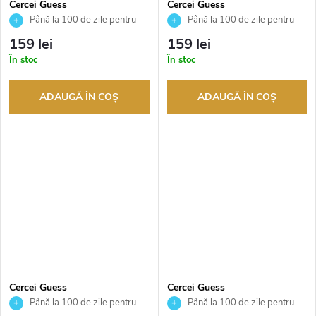
Cercei Guess
Cercei Guess
JUBE05465JWRHT
JUBE05462JWYGT
Până la 100 de zile pentru
Până la 100 de zile pentru
returnarea bunurilor. Vânzător
returnarea bunurilor. Vânzător
159 lei
159 lei
autorizat
autorizat
În stoc
În stoc
ADAUGĂ ÎN COŞ
ADAUGĂ ÎN COŞ
Cercei Guess
Cercei Guess
JUBE05462JWRHT
JUBE05380JWYGT
Până la 100 de zile pentru
Până la 100 de zile pentru