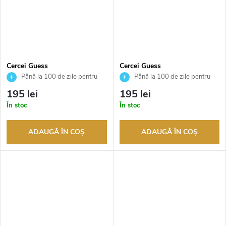
Cercei Guess
Cercei Guess
JUBE05021JWYGT
JUBE05021JWRHT
Până la 100 de zile pentru
Până la 100 de zile pentru
returnarea bunurilor. Vânzător
returnarea bunurilor. Vânzător
195 lei
195 lei
autorizat
autorizat
În stoc
În stoc
ADAUGĂ ÎN COŞ
ADAUGĂ ÎN COŞ