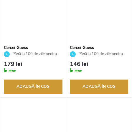
Cercei Guess
Cercei Guess
JUBE04054JWYGWHT
JUBE03299JWRHT
Până la 100 de zile pentru
Până la 100 de zile pentru
returnarea bunurilor. Vânzător
returnarea bunurilor. Vânzător
179 lei
146 lei
autorizat
autorizat
În stoc
În stoc
ADAUGĂ ÎN COŞ
ADAUGĂ ÎN COŞ