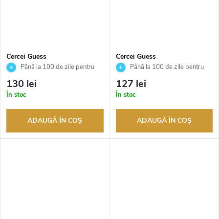
Cercei Guess
Cercei Guess
JUBE03237JWYGT
JUBE03145JWRHT
Până la 100 de zile pentru
Până la 100 de zile pentru
returnarea bunurilor. Vânzător
returnarea bunurilor. Vânzător
130 lei
127 lei
autorizat
autorizat
În stoc
În stoc
ADAUGĂ ÎN COŞ
ADAUGĂ ÎN COŞ