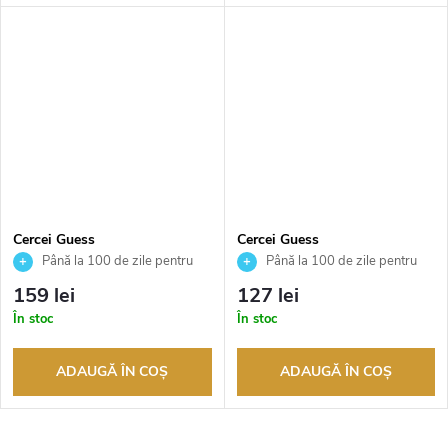
Cercei Guess
Cercei Guess
JUBE02135JWRHT
JUBE01194JWYGT/U
Până la 100 de zile pentru
Până la 100 de zile pentru
returnarea bunurilor. Vânzător
returnarea bunurilor. Vânzător
159 lei
127 lei
autorizat
autorizat
În stoc
În stoc
ADAUGĂ ÎN COŞ
ADAUGĂ ÎN COŞ