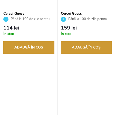
Cercei Guess
Cercei Guess
JUBE05466JWYGT
JUBE05465JWYGT
Până la 100 de zile pentru
Până la 100 de zile pentru
returnarea bunurilor. Vânzător
returnarea bunurilor. Vânzător
114 lei
159 lei
autorizat
autorizat
În stoc
În stoc
ADAUGĂ ÎN COŞ
ADAUGĂ ÎN COŞ