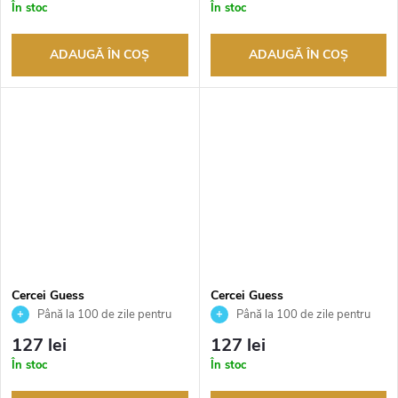
În stoc
În stoc
ADAUGĂ ÎN COŞ
ADAUGĂ ÎN COŞ
Cercei Guess
Cercei Guess
JUBE02244JWRHAQT
JUBE02174JWRHT
Până la 100 de zile pentru
Până la 100 de zile pentru
returnarea bunurilor. Vânzător
returnarea bunurilor. Vânzător
127 lei
127 lei
autorizat
autorizat
În stoc
În stoc