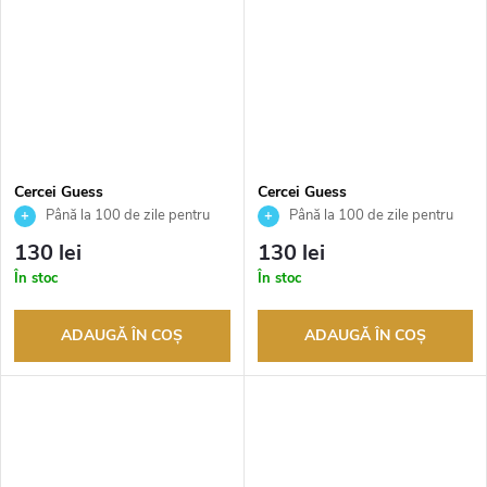
Cercei Guess
Cercei Guess
JUBE05024JWYGT
JUBE05024JWRHT
Până la 100 de zile pentru
Până la 100 de zile pentru
returnarea bunurilor. Vânzător
returnarea bunurilor. Vânzător
130 lei
130 lei
autorizat
autorizat
În stoc
În stoc
ADAUGĂ ÎN COŞ
ADAUGĂ ÎN COŞ