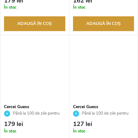
179 lei
162 lei
autorizat
autorizat
În stoc
În stoc
ADAUGĂ ÎN COŞ
ADAUGĂ ÎN COŞ
Cercei Guess
Cercei Guess
JUBE04471JWRHT
JUBE04209JWRHT
Până la 100 de zile pentru
Până la 100 de zile pentru
returnarea bunurilor. Vânzător
returnarea bunurilor. Vânzător
179 lei
127 lei
autorizat
autorizat
În stoc
În stoc