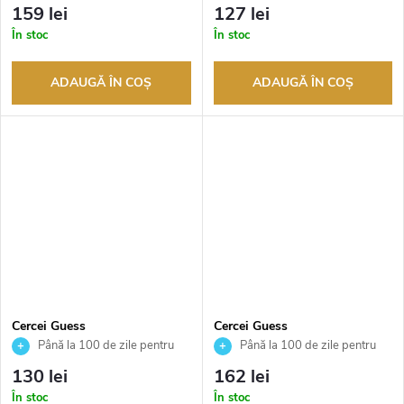
returnarea bunurilor. Vânzător
returnarea bunurilor. Vânzător
159 lei
127 lei
autorizat
autorizat
În stoc
În stoc
ADAUGĂ ÎN COŞ
ADAUGĂ ÎN COŞ
Cercei Guess
Cercei Guess
JUBE05218JWRHT
JUBE05209JWYGT
Până la 100 de zile pentru
Până la 100 de zile pentru
returnarea bunurilor. Vânzător
returnarea bunurilor. Vânzător
130 lei
162 lei
autorizat
autorizat
În stoc
În stoc