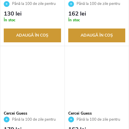
JUBE04612JWRHT
JUBE04609JWYGT
Până la 100 de zile pentru
Până la 100 de zile pentru
returnarea bunurilor. Vânzător
returnarea bunurilor. Vânzător
130 lei
162 lei
autorizat
autorizat
În stoc
În stoc
ADAUGĂ ÎN COŞ
ADAUGĂ ÎN COŞ
Cercei Guess
Cercei Guess
JUBE04608JWRHT
JUBE04596JWRHT
Până la 100 de zile pentru
Până la 100 de zile pentru
returnarea bunurilor. Vânzător
returnarea bunurilor. Vânzător