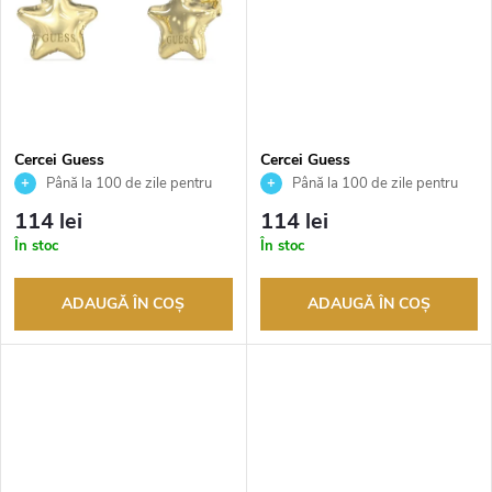
r
s
o
e
d
u
Cercei Guess
Cercei Guess
JUBE05547JWYGT
JUBE05543JWYGT
Până la 100 de zile pentru
Până la 100 de zile pentru
returnarea bunurilor. Vânzător
returnarea bunurilor. Vânzător
s
114 lei
114 lei
autorizat
autorizat
În stoc
În stoc
u
ADAUGĂ ÎN COŞ
ADAUGĂ ÎN COŞ
l
u
i