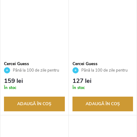
Cercei Guess
Cercei Guess
JUBE04084JWYGWHT
JUBE04070JWRHT
Până la 100 de zile pentru
Până la 100 de zile pentru
returnarea bunurilor. Vânzător
returnarea bunurilor. Vânzător
159 lei
127 lei
autorizat
autorizat
În stoc
În stoc
ADAUGĂ ÎN COŞ
ADAUGĂ ÎN COŞ