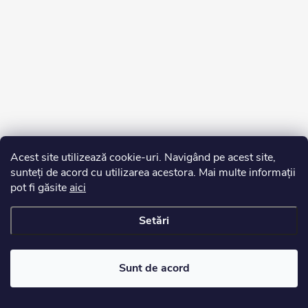
Acest site utilizează cookie-uri. Navigând pe acest site,
sunteți de acord cu utilizarea acestora. Mai multe informații
pot fi găsite
aici
Setări
Drepturi de autor 2026
Edurko.ro
. Toate drepturile rezervate.
Sunt de acord
Creat de Shoptet