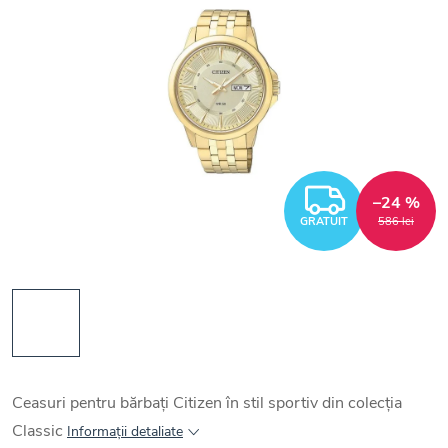
GRATUI
–24 %
GRATUIT
586 lei
Ceasuri pentru bărbați Citizen în stil sportiv din colecția
Classic
Informaţii detaliate