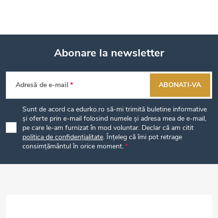
Abonare la newsletter
S
Adresă de e-mail
ABONATI-VA
u
Sunt de acord ca edurko.ro să-mi trimită buletine informative
b
și oferte prin e-mail folosind numele și adresa mea de e-mail,
pe care le-am furnizat în mod voluntar. Declar că am citit
politica de confidențialitate
. Înțeleg că îmi pot retrage
s
consimțământul în orice moment.
o
l