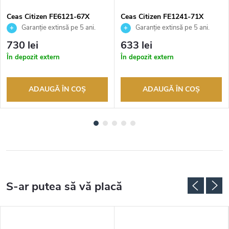
Ceas Citizen FE6121-67X
Ceas Citizen FE1241-71X
Garanție extinsă pe 5 ani.
Garanție extinsă pe 5 ani.
Până la 100 de zile pentru
Până la 100 de zile pentru
730 lei
633 lei
returnarea bunurilor. Vânzător
returnarea bunurilor. Vânzător
În depozit extern
În depozit extern
autorizat
autorizat
ADAUGĂ ÎN COŞ
ADAUGĂ ÎN COŞ