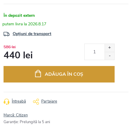
În depozit extern
2026.8.17
Opțiuni de transport
586 lei
440 lei
Evaluare
preţ:
ADĂUGA ÎN COŞ
Întreabă
Partajare
Marcă:
Citizen
Garanţie
:
Prelungită la 5 ani