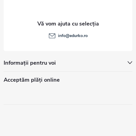
info
@
edurko.ro
Informații pentru voi
Acceptăm plăţi online