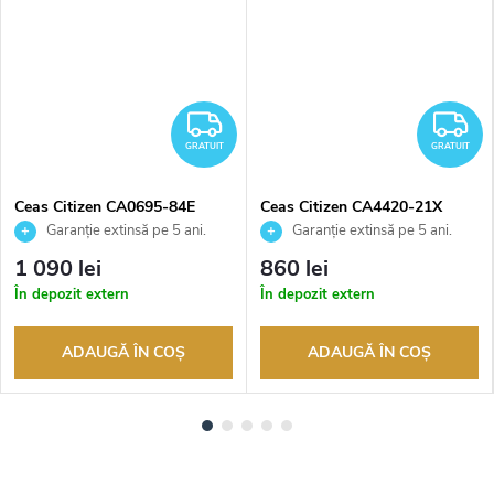
RATUIT
GRATUIT
G
GRATUIT
GRATUIT
Ceas Citizen CA0695-84E
Ceas Citizen CA4420-21X
Garanție extinsă pe 5 ani.
Garanție extinsă pe 5 ani.
Până la 100 de zile pentru
Până la 100 de zile pentru
1 090 lei
860 lei
returnarea bunurilor. Vânzător
returnarea bunurilor. Vânzător
În depozit extern
În depozit extern
autorizat
autorizat
ADAUGĂ ÎN COŞ
ADAUGĂ ÎN COŞ