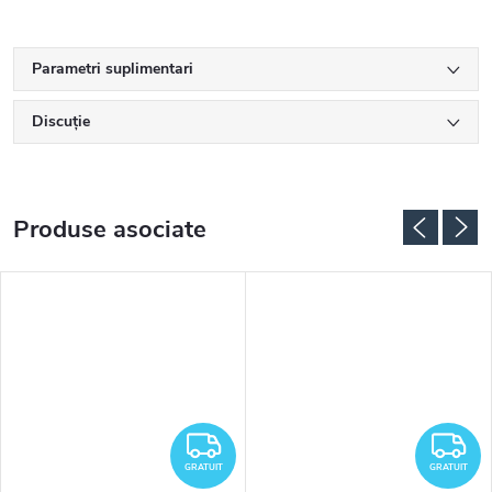
Parametri suplimentari
Discuţie
Produse asociate
RATUIT
GRATUIT
G
GRATUIT
GRATUIT