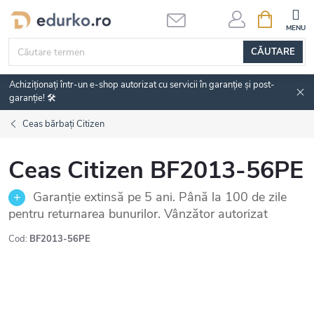
Treci
COŞ
DE
la
CUMPĂRĂ
conținut
CĂUTARE
Achiziționați într-un e-shop autorizat cu servicii în garanție și post-
garanție! 🛠️
Ceas bărbați Citizen
Ceas Citizen BF2013-56PE
Garanție extinsă pe 5 ani. Până la 100 de zile
pentru returnarea bunurilor. Vânzător autorizat
Cod:
BF2013-56PE