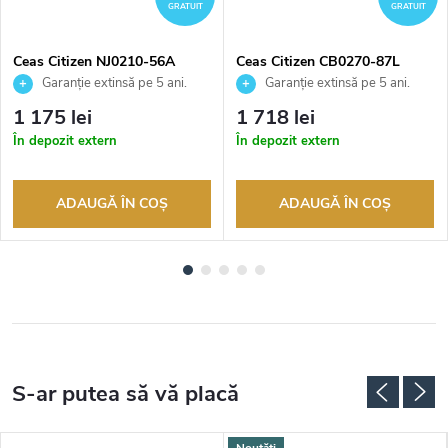
GRATUIT
GRATUIT
Ceas Citizen NJ0210-56A
Ceas Citizen CB0270-87L
Garanție extinsă pe 5 ani.
Garanție extinsă pe 5 ani.
Până la 100 de zile pentru
Până la 100 de zile pentru
1 175 lei
1 718 lei
returnarea bunurilor. Vânzător
returnarea bunurilor. Vânzător
În depozit extern
În depozit extern
autorizat
autorizat
ADAUGĂ ÎN COŞ
ADAUGĂ ÎN COŞ