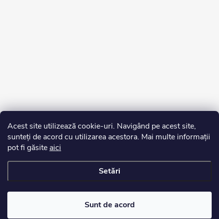
Acest site utilizează cookie-uri. Navigând pe acest site,
sunteți de acord cu utilizarea acestora. Mai multe informații
pot fi găsite
aici
Setări
Drepturi de autor 2026
Edurko.ro
. Toate drepturile rezervate.
Sunt de acord
Creat de Shoptet