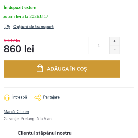
În depozit extern
2026.8.17
Opțiuni de transport
1 147 lei
860 lei
Evaluare
preţ:
ADĂUGA ÎN COŞ
Întreabă
Partajare
Marcă:
Citizen
Garanţie
:
Prelungită la 5 ani
Clientul stăpânul nostru