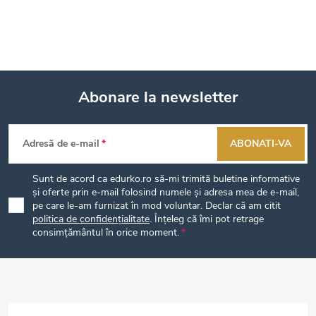
Abonare la newsletter
S
Adresă de e-mail
ABONATI-VA
u
Sunt de acord ca edurko.ro să-mi trimită buletine informative
b
și oferte prin e-mail folosind numele și adresa mea de e-mail,
pe care le-am furnizat în mod voluntar. Declar că am citit
politica de confidențialitate
. Înțeleg că îmi pot retrage
s
consimțământul în orice moment.
o
l