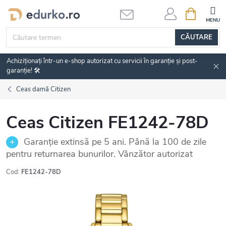
Treci
COŞ
DE
la
CUMPĂRĂ
conținut
CĂUTARE
Achiziționați într-un e-shop autorizat cu servicii în garanție și post-
garanție! 🛠️
Ceas damă Citizen
Ceas Citizen FE1242-78D
Garanție extinsă pe 5 ani. Până la 100 de zile
pentru returnarea bunurilor. Vânzător autorizat
Cod:
FE1242-78D