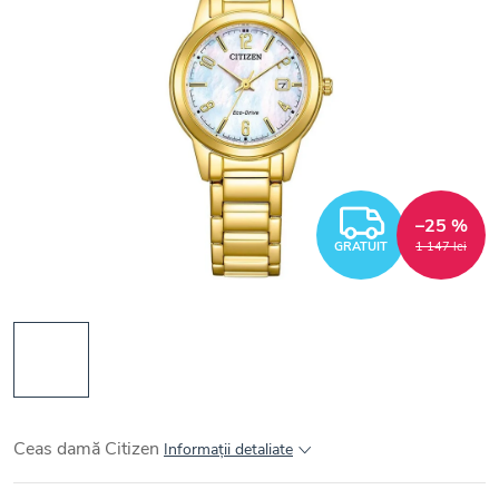
GRATUI
–25 %
GRATUIT
1 147 lei
Ceas damă Citizen
Informaţii detaliate