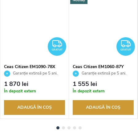
Noutăți
RATUIT
GRATUIT
G
GRATUIT
GRATUIT
Ceas Citizen EM1090-78X
Ceas Citizen EM1060-87Y
Garanție extinsă pe 5 ani.
Garanție extinsă pe 5 ani.
Până la 100 de zile pentru
Până la 100 de zile pentru
1 870 lei
1 555 lei
returnarea bunurilor. Vânzător
returnarea bunurilor. Vânzător
În depozit extern
În depozit extern
autorizat
autorizat
ADAUGĂ ÎN COŞ
ADAUGĂ ÎN COŞ