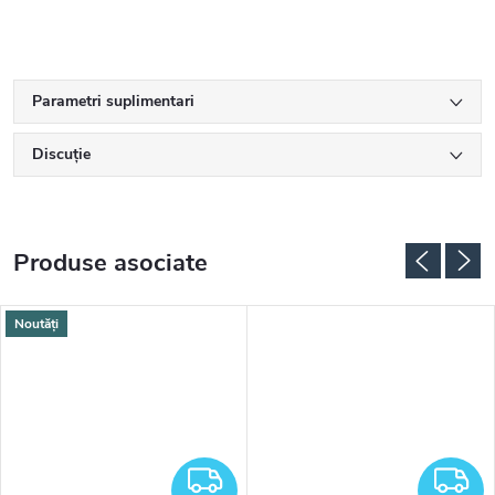
Parametri suplimentari
Discuţie
Produse asociate
Noutăți
RATUIT
GRATUIT
G