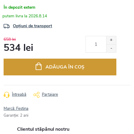
În depozit extern
2026.8.14
Opțiuni de transport
658 lei
534 lei
Evaluare
preţ:
ADĂUGA ÎN COŞ
Întreabă
Partajare
Marcă:
Festina
Garanţie
:
2 ani
Clientul stăpânul nostru