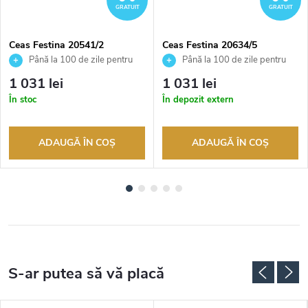
GRATUIT
GRATUIT
Ceas Festina 20541/2
Ceas Festina 20634/5
Până la 100 de zile pentru
Până la 100 de zile pentru
returnarea bunurilor. Vânzător
returnarea bunurilor. Vânzător
1 031 lei
1 031 lei
autorizat
autorizat
În stoc
În depozit extern
ADAUGĂ ÎN COŞ
ADAUGĂ ÎN COŞ