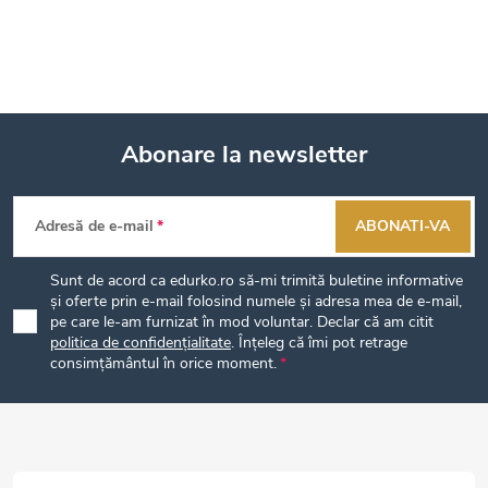
Abonare la newsletter
S
Adresă de e-mail
ABONATI-VA
u
Sunt de acord ca edurko.ro să-mi trimită buletine informative
b
și oferte prin e-mail folosind numele și adresa mea de e-mail,
pe care le-am furnizat în mod voluntar. Declar că am citit
politica de confidențialitate
. Înțeleg că îmi pot retrage
s
consimțământul în orice moment.
o
l