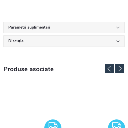
Parametri suplimentari
Discuţie
Produse asociate
RATUIT
GRATUIT
G