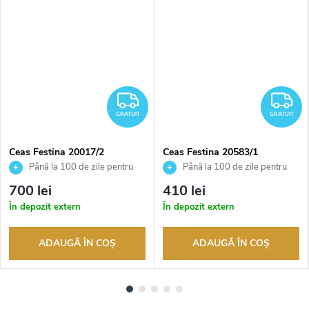
RATUIT
GRATUIT
G
GRATUIT
GRATUIT
Ceas Festina 20017/2
Ceas Festina 20583/1
Până la 100 de zile pentru
Până la 100 de zile pentru
returnarea bunurilor. Vânzător
returnarea bunurilor. Vânzător
700 lei
410 lei
autorizat
autorizat
În depozit extern
În depozit extern
ADAUGĂ ÎN COŞ
ADAUGĂ ÎN COŞ