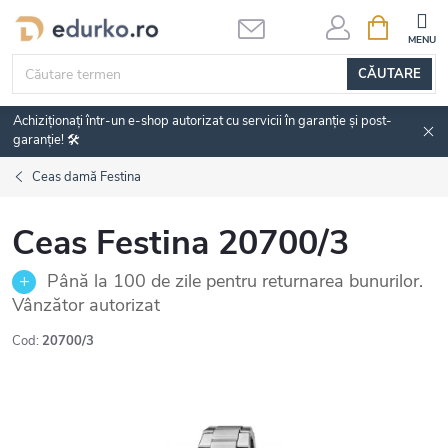
Treci
COŞ
DE
la
CUMPĂRĂ
conținut
CĂUTARE
Achiziționați într-un e-shop autorizat cu servicii în garanție și post-
garanție! 🛠️
Ceas damă Festina
Ceas Festina 20700/3
Până la 100 de zile pentru returnarea bunurilor.
Vânzător autorizat
Cod:
20700/3