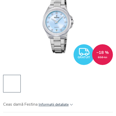
GRATUI
–18 %
GRATUIT
658 lei
Ceas damă Festina
Informaţii detaliate