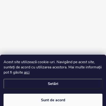
Acest site utilizează cookie-uri. Navigând pe acest site,
sunteți de acord cu utilizarea acestora. Mai multe informații
pot fi găsite
aici
Setări
Drepturi de autor 2026
Edurko.ro
. Toate drepturile rezervate.
Sunt de acord
Creat de Shoptet