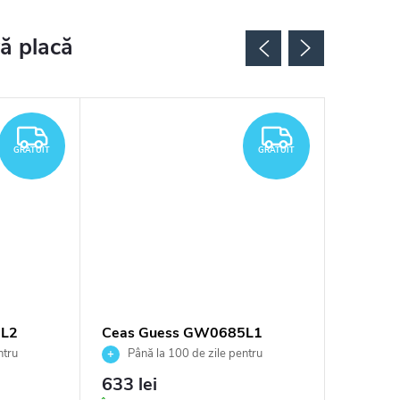
GRATUIT
GRATUIT
GRATUIT
GRATUIT
6L2
Ceas Guess GW0685L1
Ceas G
ntru
Până la 100 de zile pentru
Până 
tor
returnarea bunurilor. Vânzător
returnarea
633 lei
542 le
autorizat
autorizat