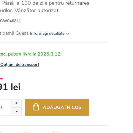
Până la 100 de zile pentru returnarea
urilor. Vânzător autorizat
GW0468L1
s damă Guess
Informaţii detaliate
toc
2026.8.12
Opțiuni de transport
ei
1 lei
uare
ADĂUGA ÎN COŞ