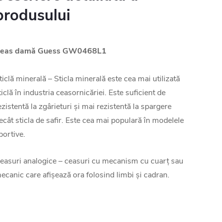
produsului
eas damă Guess GW0468L1
ticlă minerală – Sticla minerală este cea mai utilizată
ticlă în industria ceasornicăriei. Este suficient de
ezistentă la zgârieturi și mai rezistentă la spargere
ecât sticla de safir. Este cea mai populară în modelele
portive.
easuri analogice – ceasuri cu mecanism cu cuarț sau
ecanic care afișează ora folosind limbi și cadran.