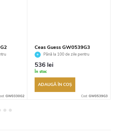
0G2
Ceas Guess GW0539G3
Ceas G
ntru
Până la 100 de zile pentru
Până 
tor
returnarea bunurilor. Vânzător
returnarea
536 lei
633 le
autorizat
autorizat
În stoc
În stoc
ADAUGĂ ÎN COŞ
ADAUG
od:
GW0330G2
Cod:
GW0539G3