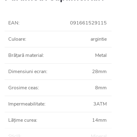
EAN
:
091661529115
Culoare
:
argintie
Brățară material
:
Metal
Dimensiuni ecran
:
28mm
Grosime ceas
:
8mm
Impermeabilitate
:
3ATM
Lățime curea
:
14mm
Sticlă
:
Mineral