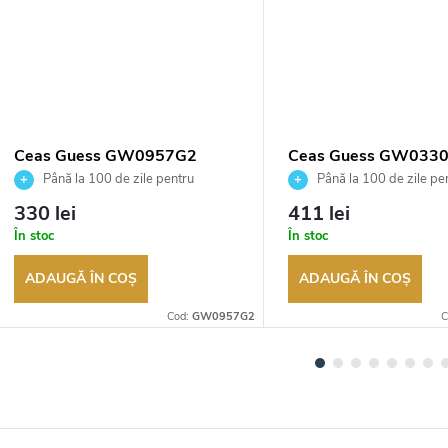
Ceas Guess GW0957G2
Ceas Guess GW033
Până la 100 de zile pentru
Până la 100 de zile pe
returnarea bunurilor. Vânzător
returnarea bunurilor. Vânză
330 lei
411 lei
autorizat
autorizat
În stoc
În stoc
ADAUGĂ ÎN COŞ
ADAUGĂ ÎN COŞ
Cod:
GW0957G2
C