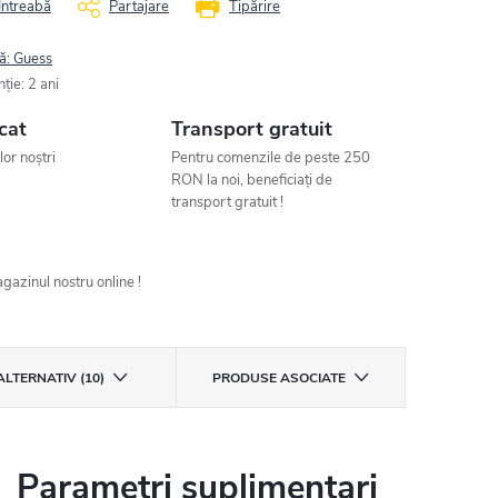
Întreabă
Partajare
Tipărire
ă:
Guess
nţie
:
2 ani
cat
Transport gratuit
ilor noștri
Pentru comenzile de peste 250
RON la noi, beneficiați de
transport gratuit !
gazinul nostru online !
ALTERNATIV (10)
PRODUSE ASOCIATE
Parametri suplimentari