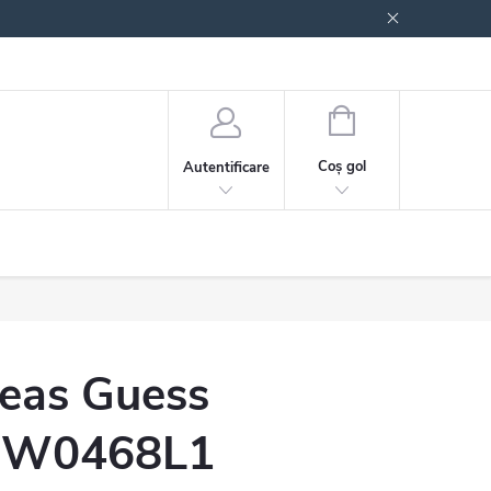
 generale
Politica de confidențialitate
COŞ
DE
Coş gol
Autentificare
CUMPĂRĂTURI
eas Guess
W0468L1