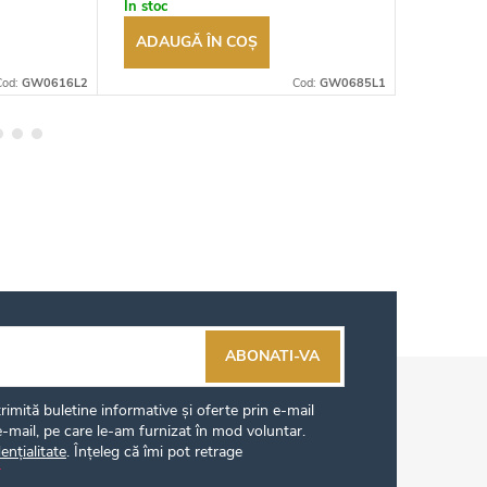
În stoc
În stoc
ADAUGĂ ÎN COŞ
ADAUG
Cod:
GW0616L2
Cod:
GW0685L1
ABONATI-VA
imită buletine informative și oferte prin e-mail
-mail, pe care le-am furnizat în mod voluntar.
ențialitate
. Înțeleg că îmi pot retrage