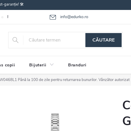
st-garanție! 🛠️
info@edurko.ro
Reclamațiile bunurilor
Întrebări frecvente
Termenii și condițiile
CĂUTARE
s copii
Bijuterii
Branduri
 GW0468L1
Până la 100 de zile pentru returnarea bunurilor. Vânzător autorizat
C
G