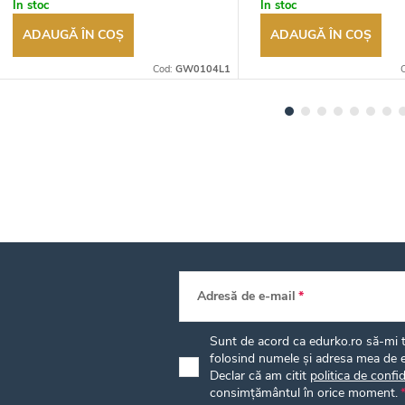
În stoc
În stoc
ADAUGĂ ÎN COŞ
ADAUGĂ ÎN COŞ
Cod:
GW0104L1
Adresă de e-mail
Sunt de acord ca edurko.ro să-mi tr
folosind numele și adresa mea de e
Declar că am citit
politica de confid
consimțământul în orice moment.