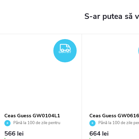
TUIT
GRATUIT
GRATUIT
Ceas Guess GW0104L1
Ceas Guess GW061
Până la 100 de zile pentru
Până la 100 de zile pe
returnarea bunurilor. Vânzător
returnarea bunurilor. Vânză
566 lei
664 lei
autorizat
autorizat