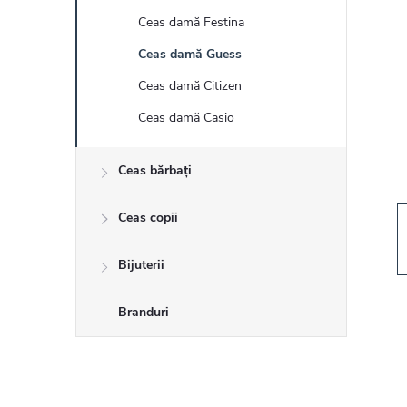
r
Ceas damă Festina
ă
Ceas damă Guess
l
Ceas damă Citizen
Ceas damă Casio
a
Ceas bărbați
t
Ceas copii
e
r
Bijuterii
a
Branduri
l