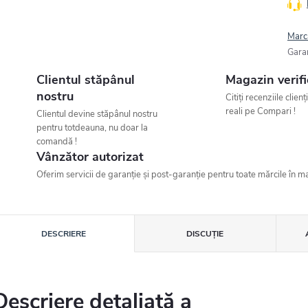
Marc
Gara
Clientul stăpânul
Magazin verifi
nostru
Citiți recenziile clienț
reali pe Compari !
Clientul devine stăpânul nostru
pentru totdeauna, nu doar la
comandă !
Vânzător autorizat
Oferim servicii de garanție și post-garanție pentru toate mărcile în ma
DESCRIERE
DISCUŢIE
Descriere detaliată a