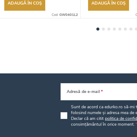
ADAUGĂ ÎN COŞ
ADAUGĂ ÎN COŞ
Cod:
GW0401L2
Adresă de e-mail
Sunt de acord ca edurko.ro să-mi tr
folosind numele și adresa mea de e
Declar că am citit
politica de confid
consimțământul în orice moment.