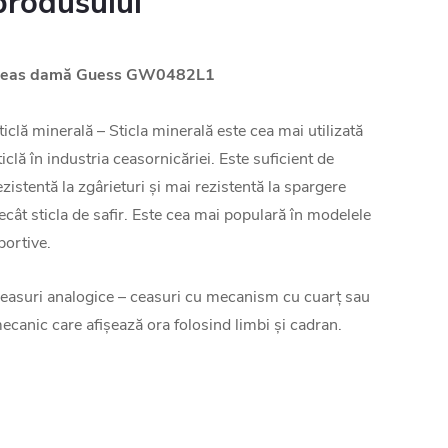
produsului
eas damă Guess GW0482L1
ticlă minerală – Sticla minerală este cea mai utilizată
ticlă în industria ceasornicăriei. Este suficient de
ezistentă la zgârieturi și mai rezistentă la spargere
ecât sticla de safir. Este cea mai populară în modelele
portive.
easuri analogice – ceasuri cu mecanism cu cuarț sau
ecanic care afișează ora folosind limbi și cadran.