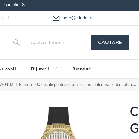
st-garanție! 🛠️
info@edurko.ro
Reclamațiile bunurilor
Întrebări frecvente
Termenii și condițiile
CĂUTARE
s copii
Bijuterii
Branduri
 GW0482L1
Până la 100 de zile pentru returnarea bunurilor. Vânzător autorizat
C
G