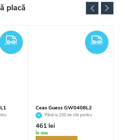
GRATUIT
GRATUIT
GRATUIT
GRATUIT
9L1
Ceas Guess GW0408L2
Ceas G
ntru
Până la 100 de zile pentru
Până 
tor
returnarea bunurilor. Vânzător
returnarea
461 lei
542 le
autorizat
autorizat
În stoc
În stoc