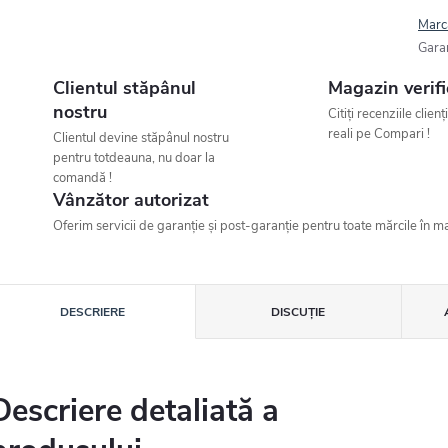
Marc
Gara
Clientul stăpânul
Magazin verifi
nostru
Citiți recenziile clienț
reali pe Compari !
Clientul devine stăpânul nostru
pentru totdeauna, nu doar la
comandă !
Vânzător autorizat
Oferim servicii de garanție și post-garanție pentru toate mărcile în ma
DESCRIERE
DISCUŢIE
Descriere detaliată a