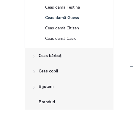
r
Ceas damă Festina
ă
Ceas damă Guess
l
Ceas damă Citizen
Ceas damă Casio
a
Ceas bărbați
t
Ceas copii
e
r
Bijuterii
a
Branduri
l