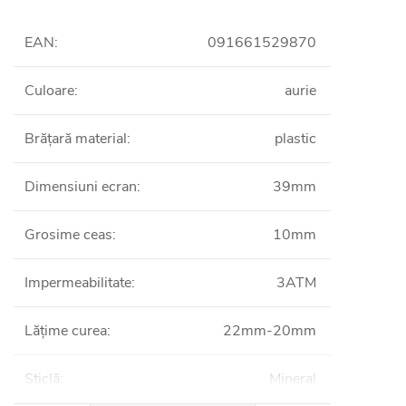
EAN
:
091661529870
Culoare
:
aurie
Brățară material
:
plastic
Dimensiuni ecran
:
39mm
Grosime ceas
:
10mm
Impermeabilitate
:
3ATM
Lățime curea
:
22mm-20mm
Sticlă
:
Mineral