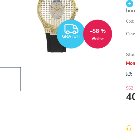
bun
Cod:
GRATUIT
–58 %
Cea
GRATUIT
962 lei
Stoc
Mom
962 l
40
Eval
preţ: