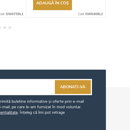
ADAUGĂ ÎN COŞ
ADAUG
Cod:
GW0759L1
Cod:
GW0408L2
ABONATI-VA
imită buletine informative și oferte prin e-mail
-mail, pe care le-am furnizat în mod voluntar.
ențialitate
. Înțeleg că îmi pot retrage