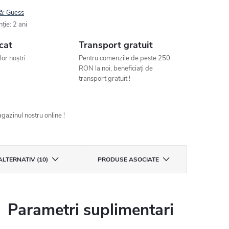
ă:
Guess
nţie
:
2 ani
cat
Transport gratuit
ilor noștri
Pentru comenzile de peste 250
RON la noi, beneficiați de
transport gratuit !
gazinul nostru online !
ALTERNATIV (10)
PRODUSE ASOCIATE
Parametri suplimentari