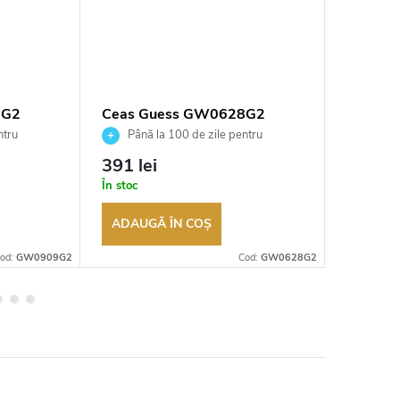
9G2
Ceas Guess GW0628G2
Ceas G
ntru
Până la 100 de zile pentru
Până 
tor
returnarea bunurilor. Vânzător
returnarea
391 lei
330 le
autorizat
autorizat
În stoc
În stoc
ADAUGĂ ÎN COŞ
ADAUG
od:
GW0909G2
Cod:
GW0628G2