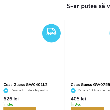
TUIT
GRATUIT
GRATUIT
Ceas Guess GW0401L2
Ceas Guess GW075
Până la 100 de zile pentru
Până la 100 de zile pe
returnarea bunurilor. Vânzător
returnarea bunurilor. Vânză
626 lei
405 lei
autorizat
autorizat
În stoc
În stoc