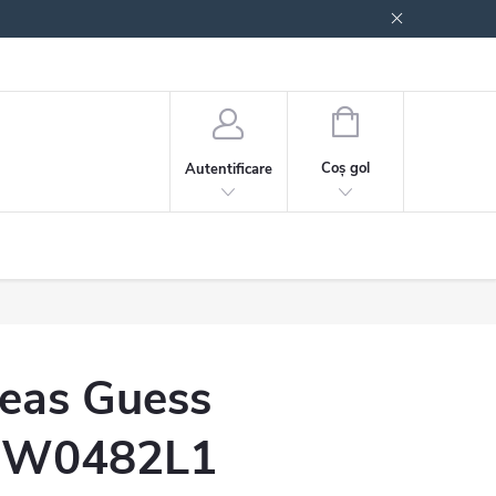
 generale
Politica de confidențialitate
COŞ
DE
Coş gol
Autentificare
CUMPĂRĂTURI
eas Guess
W0482L1