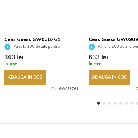
Ceas Guess GW0387G1
Ceas Guess GW090
Până la 100 de zile pentru
Până la 100 de zile pe
returnarea bunurilor. Vânzător
returnarea bunurilor. Vânză
363 lei
633 lei
autorizat
autorizat
În stoc
În stoc
ADAUGĂ ÎN COŞ
ADAUGĂ ÎN COŞ
Cod:
GW0387G1
C