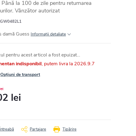
Până la 100 de zile pentru returnarea
urilor. Vânzător autorizat
GW0482L1
s damă Guess
Informaţii detaliate
ul pentru acest articol a fost epuizat…
entan indisponibil
2026.9.7
Opțiuni de transport
ei
2 lei
uare
Întreabă
Partajare
Tipărire