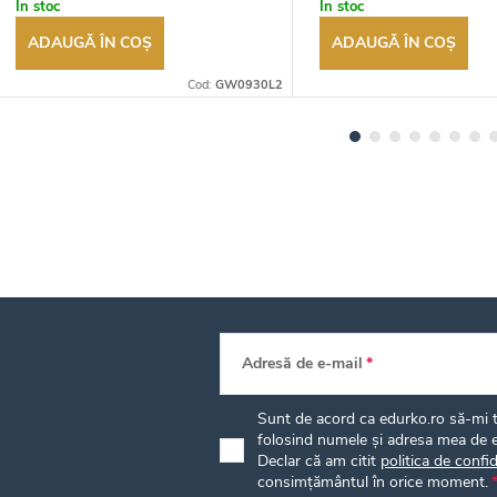
În stoc
În stoc
ADAUGĂ ÎN COŞ
ADAUGĂ ÎN COŞ
Cod:
GW0930L2
Adresă de e-mail
Sunt de acord ca edurko.ro să-mi tr
folosind numele și adresa mea de e
Declar că am citit
politica de confid
consimțământul în orice moment.