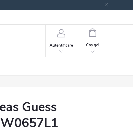
 generale
Politica de confidențialitate
COŞ
DE
Coş gol
Autentificare
CUMPĂRĂTURI
eas Guess
W0657L1