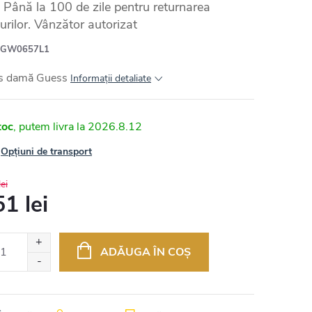
Până la 100 de zile pentru returnarea
urilor. Vânzător autorizat
GW0657L1
s damă Guess
Informaţii detaliate
toc
2026.8.12
Opțiuni de transport
ei
1 lei
uare
ADĂUGA ÎN COŞ