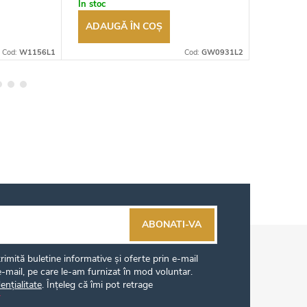
În stoc
În stoc
ADAUGĂ ÎN COŞ
ADAUG
Cod:
W1156L1
Cod:
GW0931L2
ABONATI-VA
imită buletine informative și oferte prin e-mail
-mail, pe care le-am furnizat în mod voluntar.
ențialitate
. Înțeleg că îmi pot retrage