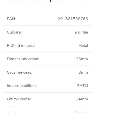
EAN
:
091661538766
Culoare
:
argintie
Brățară material
:
Metal
Dimensiuni ecran
:
35mm
Grosime ceas
:
8mm
Impermeabilitate
:
3ATM
Lățime curea
:
14mm
Sticlă
:
Mineral