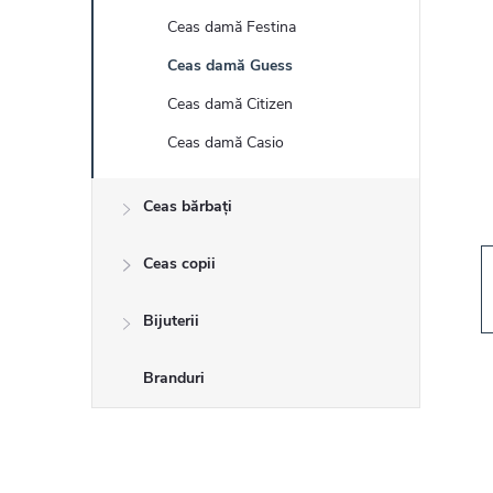
r
Ceas damă Festina
ă
Ceas damă Guess
l
Ceas damă Citizen
Ceas damă Casio
a
Ceas bărbați
t
Ceas copii
e
r
Bijuterii
a
Branduri
l