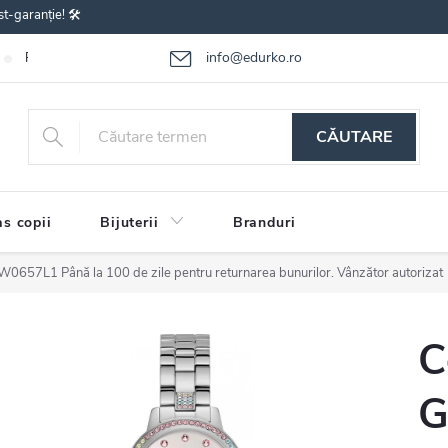
st-garanție! 🛠️
info@edurko.ro
Reclamațiile bunurilor
Întrebări frecvente
Termenii și condițiile
CĂUTARE
s copii
Bijuterii
Branduri
 GW0657L1
Până la 100 de zile pentru returnarea bunurilor. Vânzător autorizat
C
G