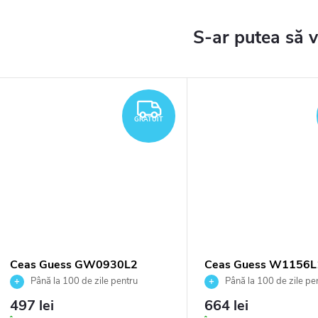
TUIT
GRATUIT
GRATUIT
Ceas Guess GW0930L2
Ceas Guess W1156L
Până la 100 de zile pentru
Până la 100 de zile pe
returnarea bunurilor. Vânzător
returnarea bunurilor. Vânză
497 lei
664 lei
autorizat
autorizat