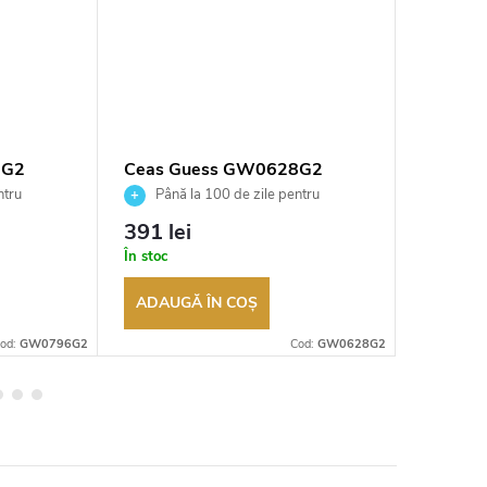
6G2
Ceas Guess GW0628G2
Ceas G
ntru
Până la 100 de zile pentru
Până 
tor
returnarea bunurilor. Vânzător
returnarea
391 lei
613 le
autorizat
autorizat
În stoc
În stoc
ADAUGĂ ÎN COŞ
ADAUG
od:
GW0796G2
Cod:
GW0628G2