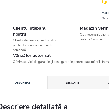
Marc
Gara
Clientul stăpânul
Magazin verifi
nostru
Citiți recenziile clienț
reali pe Compari !
Clientul devine stăpânul nostru
pentru totdeauna, nu doar la
comandă !
Vânzător autorizat
Oferim servicii de garanție și post-garanție pentru toate mărcile în ma
DESCRIERE
DISCUŢIE
Descriere detaliată a