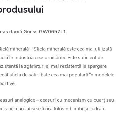
produsului
eas damă Guess GW0657L1
ticlă minerală – Sticla minerală este cea mai utilizată
ticlă în industria ceasornicăriei. Este suficient de
ezistentă la zgârieturi și mai rezistentă la spargere
ecât sticla de safir. Este cea mai populară în modelele
portive.
easuri analogice – ceasuri cu mecanism cu cuarț sau
ecanic care afișează ora folosind limbi și cadran.