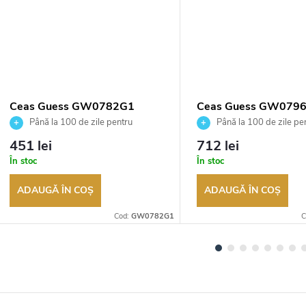
Ceas Guess GW0782G1
Ceas Guess GW079
Până la 100 de zile pentru
Până la 100 de zile pe
returnarea bunurilor. Vânzător
returnarea bunurilor. Vânză
451 lei
712 lei
autorizat
autorizat
În stoc
În stoc
ADAUGĂ ÎN COŞ
ADAUGĂ ÎN COŞ
Cod:
GW0782G1
C