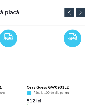
GRATUIT
GRATUIT
GRATUIT
GRATUIT
1
Ceas Guess GW0931L2
Ceas G
ntru
Până la 100 de zile pentru
Până 
tor
returnarea bunurilor. Vânzător
returnarea
512 lei
633 le
autorizat
autorizat