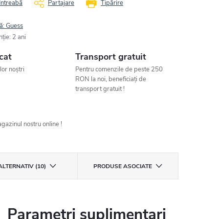
Întreabă
Partajare
Tipărire
ă:
Guess
nţie
:
2 ani
cat
Transport gratuit
ilor noștri
Pentru comenzile de peste 250
RON la noi, beneficiați de
transport gratuit !
gazinul nostru online !
ALTERNATIV (10)
PRODUSE ASOCIATE
Parametri suplimentari