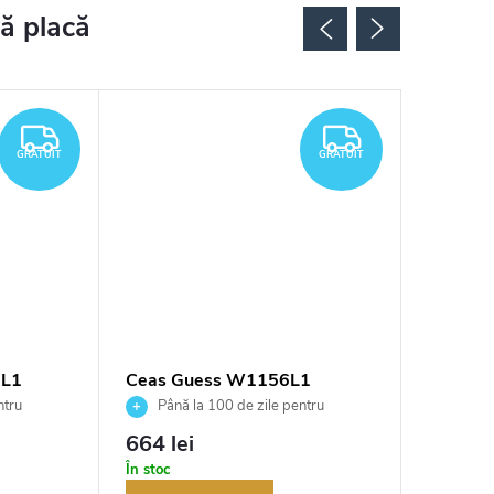
GRATUIT
GRATUIT
GRATUIT
GRATUIT
9L1
Ceas Guess W1156L1
Ceas G
ntru
Până la 100 de zile pentru
Până 
tor
returnarea bunurilor. Vânzător
returnarea
664 lei
633 le
autorizat
autorizat
În stoc
În stoc