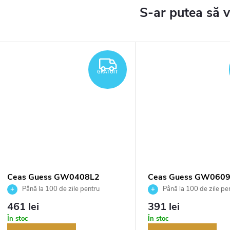
TUIT
GRATUIT
GRATUIT
Ceas Guess GW0408L2
Ceas Guess GW060
Până la 100 de zile pentru
Până la 100 de zile pe
returnarea bunurilor. Vânzător
returnarea bunurilor. Vânză
461 lei
391 lei
autorizat
autorizat
În stoc
În stoc