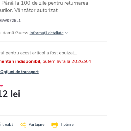
Până la 100 de zile pentru returnarea
urilor. Vânzător autorizat
GW0725L1
s damă Guess
Informaţii detaliate
ul pentru acest articol a fost epuizat…
entan indisponibil
2026.9.4
Opțiuni de transport
ei
2 lei
uare
Întreabă
Partajare
Tipărire