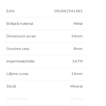
EAN
:
091661541483
Brățară material
:
Metal
Dimensiuni ecran
:
34mm
Grosime ceas
:
8mm
Impermeabilitate
:
3ATM
Lățime curea
:
14mm
Sticlă
:
Mineral
Afișare timp
:
Analog