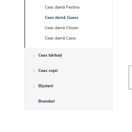
r
Ceas damă Festina
ă
Ceas damă Guess
l
Ceas damă Citizen
Ceas damă Casio
a
Ceas bărbați
t
Ceas copii
e
r
Bijuterii
a
Branduri
l