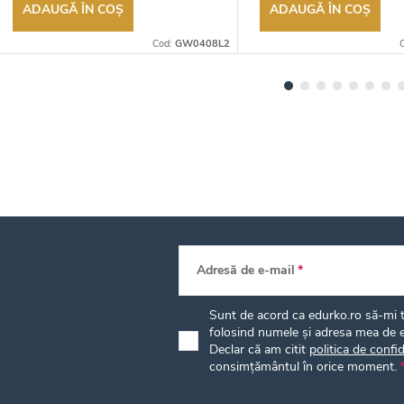
ADAUGĂ ÎN COŞ
ADAUGĂ ÎN COŞ
Cod:
GW0408L2
Adresă de e-mail
Sunt de acord ca edurko.ro să-mi tr
folosind numele și adresa mea de e
Declar că am citit
politica de confid
consimțământul în orice moment.