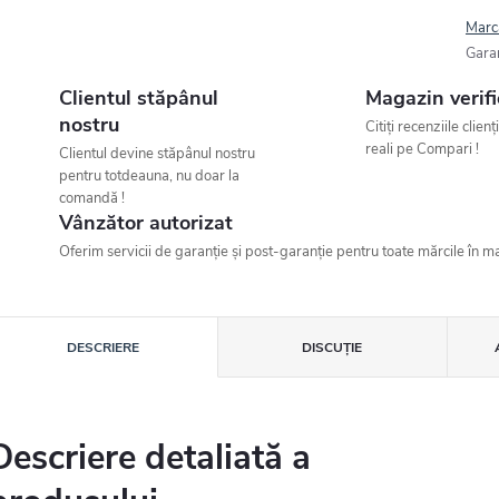
Marc
Gara
Clientul stăpânul
Magazin verifi
nostru
Citiți recenziile clienț
reali pe Compari !
Clientul devine stăpânul nostru
pentru totdeauna, nu doar la
comandă !
Vânzător autorizat
Oferim servicii de garanție și post-garanție pentru toate mărcile în ma
DESCRIERE
DISCUŢIE
Descriere detaliată a