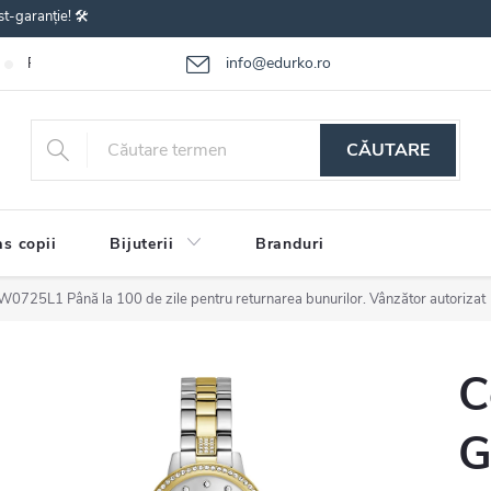
st-garanție! 🛠️
info@edurko.ro
Reclamațiile bunurilor
Întrebări frecvente
Termenii și condițiile
CĂUTARE
s copii
Bijuterii
Branduri
 GW0725L1
Până la 100 de zile pentru returnarea bunurilor. Vânzător autorizat
C
G