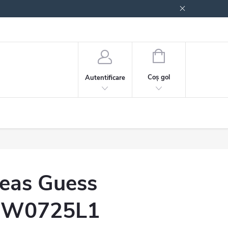
 generale
Politica de confidențialitate
COŞ
DE
Coş gol
Autentificare
CUMPĂRĂTURI
eas Guess
W0725L1