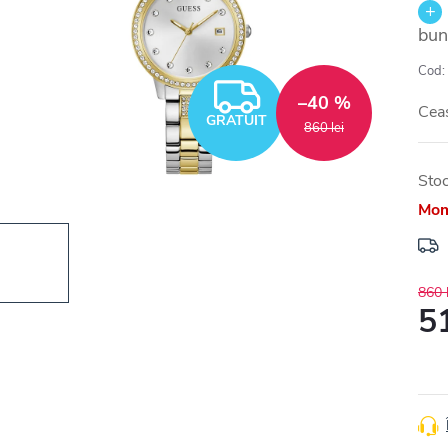
bun
Cod:
GRATUIT
–40 %
Cea
GRATUIT
860 lei
Stoc
Mom
860 l
51
Eval
preţ: