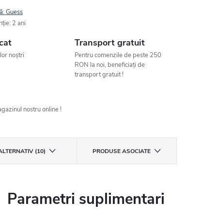
ă:
Guess
nţie
:
2 ani
cat
Transport gratuit
ilor noștri
Pentru comenzile de peste 250
RON la noi, beneficiați de
transport gratuit !
gazinul nostru online !
ALTERNATIV (10)
PRODUSE ASOCIATE
Parametri suplimentari