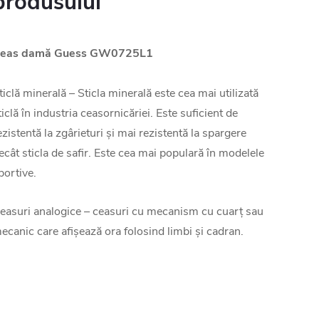
produsului
eas damă Guess GW0725L1
ticlă minerală – Sticla minerală este cea mai utilizată
ticlă în industria ceasornicăriei. Este suficient de
ezistentă la zgârieturi și mai rezistentă la spargere
ecât sticla de safir. Este cea mai populară în modelele
portive.
easuri analogice – ceasuri cu mecanism cu cuarț sau
ecanic care afișează ora folosind limbi și cadran.