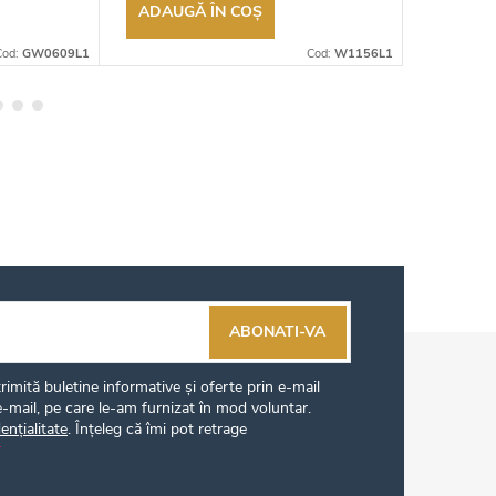
ADAUGĂ ÎN COŞ
ADAUG
Cod:
GW0609L1
Cod:
W1156L1
ABONATI-VA
imită buletine informative și oferte prin e-mail
-mail, pe care le-am furnizat în mod voluntar.
ențialitate
. Înțeleg că îmi pot retrage