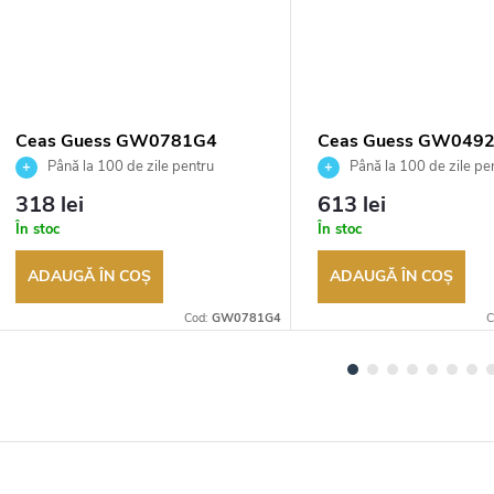
Ceas Guess GW0781G4
Ceas Guess GW049
Până la 100 de zile pentru
Până la 100 de zile pe
returnarea bunurilor. Vânzător
returnarea bunurilor. Vânză
318 lei
613 lei
autorizat
autorizat
În stoc
În stoc
ADAUGĂ ÎN COŞ
ADAUGĂ ÎN COŞ
Cod:
GW0781G4
C