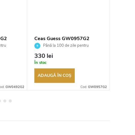
2G2
Ceas Guess GW0957G2
Ceas G
ntru
Până la 100 de zile pentru
Până 
tor
returnarea bunurilor. Vânzător
returnarea
330 lei
589 le
autorizat
autorizat
În stoc
În stoc
ADAUGĂ ÎN COŞ
ADAUG
od:
GW0492G2
Cod:
GW0957G2