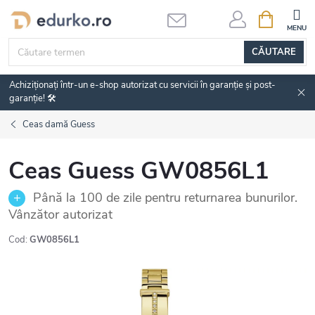
Treci
COŞ
DE
la
CUMPĂRĂ
conținut
CĂUTARE
Achiziționați într-un e-shop autorizat cu servicii în garanție și post-
garanție! 🛠️
Ceas damă Guess
Ceas Guess GW0856L1
Până la 100 de zile pentru returnarea bunurilor.
Vânzător autorizat
Cod:
GW0856L1