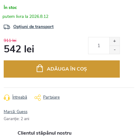
În stoc
2026.8.12
Opțiuni de transport
911 lei
542 lei
Evaluare
preţ:
ADĂUGA ÎN COŞ
Întreabă
Partajare
Marcă:
Guess
Garanţie
:
2 ani
Clientul stăpânul nostru