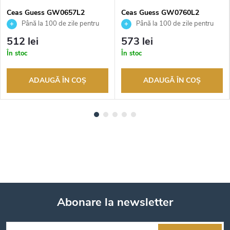
Ceas Guess GW0657L2
Ceas Guess GW0760L2
Până la 100 de zile pentru
Până la 100 de zile pentru
returnarea bunurilor. Vânzător
returnarea bunurilor. Vânzător
512 lei
573 lei
autorizat
autorizat
În stoc
În stoc
ADAUGĂ ÎN COŞ
ADAUGĂ ÎN COŞ
Abonare la newsletter
S