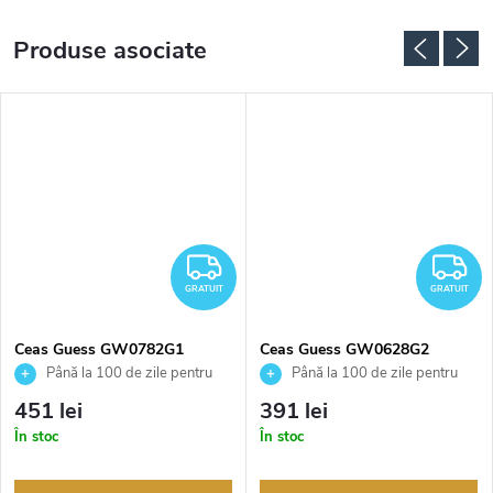
Produse asociate
RATUIT
GRATUIT
G
GRATUIT
GRATUIT
Ceas Guess GW0782G1
Ceas Guess GW0628G2
Până la 100 de zile pentru
Până la 100 de zile pentru
returnarea bunurilor. Vânzător
returnarea bunurilor. Vânzător
451 lei
391 lei
autorizat
autorizat
În stoc
În stoc