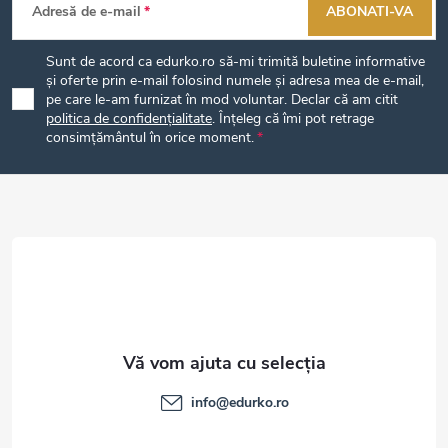
Adresă de e-mail
ABONATI-VA
u
Sunt de acord ca edurko.ro să-mi trimită buletine informative
b
și oferte prin e-mail folosind numele și adresa mea de e-mail,
pe care le-am furnizat în mod voluntar. Declar că am citit
politica de confidențialitate
. Înțeleg că îmi pot retrage
s
consimțământul în orice moment.
o
l
info
@
edurko.ro