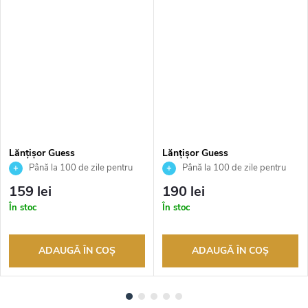
Lănțișor Guess
Lănțișor Guess
JUBN02245JWRHAQT
JUBN04210JWRHT
Până la 100 de zile pentru
Până la 100 de zile pentru
returnarea bunurilor. Vânzător
returnarea bunurilor. Vânzător
159 lei
190 lei
autorizat
autorizat
În stoc
În stoc
ADAUGĂ ÎN COŞ
ADAUGĂ ÎN COŞ