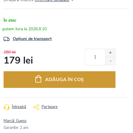
În stoc
2026.8.10
Opțiuni de transport
280 lei
179 lei
Evaluare
preţ:
ADĂUGA ÎN COŞ
Întreabă
Partajare
Marcă:
Guess
Garanţie
:
2 ani