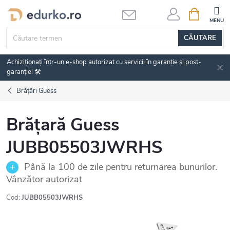
Treci
COŞ
DE
la
CUMPĂRĂ
conținut
CĂUTARE
Achiziționați într-un e-shop autorizat cu servicii în garanție și post-
garanție! 🛠️
Brățări Guess
Brățară Guess
JUBB05503JWRHS
Până la 100 de zile pentru returnarea bunurilor.
Vânzător autorizat
Cod:
JUBB05503JWRHS