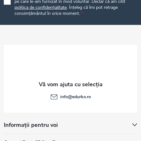
pe care le-am furnizat în mod voluntar. Declar că am citit
politica de confidențialitate
. Înțeleg că îmi pot retrage
s
consimțământul în orice moment.
o
l
info
@
edurko.ro
Informații pentru voi