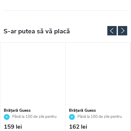
Brățară Guess
Brățară Guess
JUBB04082JWYGS
JUBB05057JWYGS
Până la 100 de zile pentru
Până la 100 de zile pentru
returnarea bunurilor. Vânzător
returnarea bunurilor. Vânzător
159 lei
162 lei
autorizat
autorizat