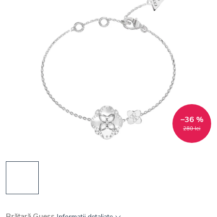
–36 %
280 lei
Brățară Guess
Informaţii detaliate