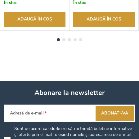
În stoc
În stoc
ADAUGĂ ÎN COŞ
ADAUGĂ ÎN COŞ
Abonare la newsletter
S
Adresă de e-mail
ABONATI-VA
u
Sunt de acord ca edurko.ro să-mi trimită buletine informative
b
și oferte prin e-mail folosind numele și adresa mea de e-mail,