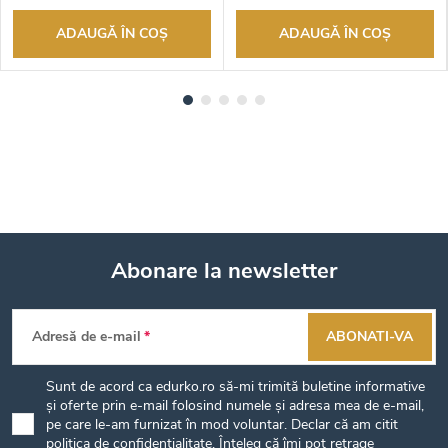
ADAUGĂ ÎN COŞ
ADAUGĂ ÎN COŞ
Abonare la newsletter
S
Adresă de e-mail
ABONATI-VA
u
Sunt de acord ca edurko.ro să-mi trimită buletine informative
b
și oferte prin e-mail folosind numele și adresa mea de e-mail,
pe care le-am furnizat în mod voluntar. Declar că am citit
politica de confidențialitate
. Înțeleg că îmi pot retrage