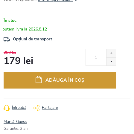
În stoc
2026.8.12
Opțiuni de transport
280 lei
179 lei
Evaluare
preţ:
ADĂUGA ÎN COŞ
Întreabă
Partajare
Marcă:
Guess
Garanţie
:
2 ani