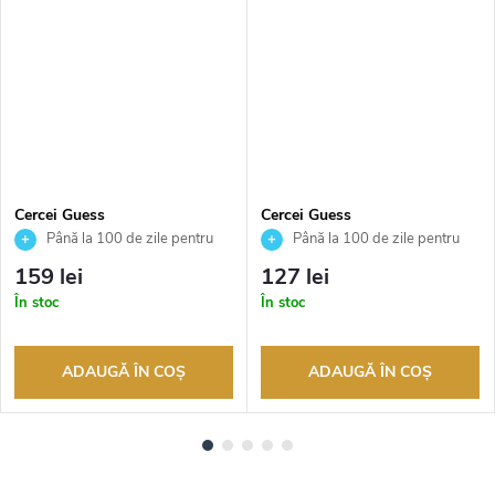
Cercei Guess
Cercei Guess
JUBE03136JWRHT
JUBE02158JWYGT
Până la 100 de zile pentru
Până la 100 de zile pentru
returnarea bunurilor. Vânzător
returnarea bunurilor. Vânzător
159 lei
127 lei
autorizat
autorizat
În stoc
În stoc
ADAUGĂ ÎN COŞ
ADAUGĂ ÎN COŞ