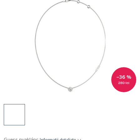
–36 %
280 lei
Guess nyaklánc
Informaţii detaliate