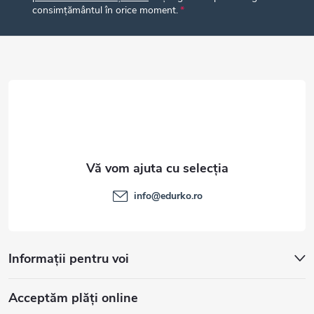
s
consimțământul în orice moment.
o
l
info
@
edurko.ro
Informații pentru voi
Acceptăm plăţi online