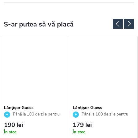
Lănțișor Guess
Lănțișor Guess
JUBN02141JWRHT
JUBN04649JWYGT
Până la 100 de zile pentru
Până la 100 de zile pentru
returnarea bunurilor. Vânzător
returnarea bunurilor. Vânzător
190 lei
179 lei
autorizat
autorizat
În stoc
În stoc