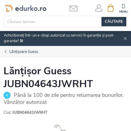
Treci
COŞ
DE
la
CUMPĂRĂ
conținut
CĂUTARE
Achiziționați într-un e-shop autorizat cu servicii în garanție și post-
garanție! 🛠️
Lănțișoare Guess
Lănțișor Guess
JUBN04643JWRHT
Până la 100 de zile pentru returnarea bunurilor.
Vânzător autorizat
Cod:
JUBN04643JWRHT