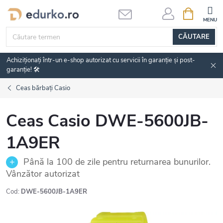
Treci
COŞ
DE
la
CUMPĂRĂ
conținut
CĂUTARE
Achiziționați într-un e-shop autorizat cu servicii în garanție și post-
garanție! 🛠️
Ceas bărbați Casio
Ceas Casio DWE-5600JB-
1A9ER
Până la 100 de zile pentru returnarea bunurilor.
Vânzător autorizat
Cod:
DWE-5600JB-1A9ER