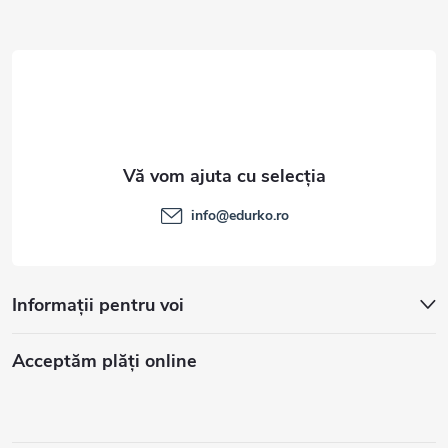
o
l
info
@
edurko.ro
Informații pentru voi
Acceptăm plăţi online