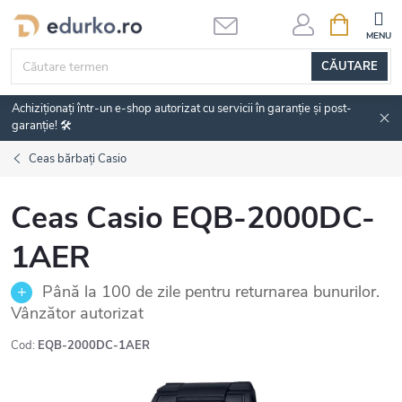
Treci
COŞ
DE
la
CUMPĂRĂ
conținut
CĂUTARE
Achiziționați într-un e-shop autorizat cu servicii în garanție și post-
garanție! 🛠️
Ceas bărbați Casio
Ceas Casio EQB-2000DC-
1AER
Până la 100 de zile pentru returnarea bunurilor.
Vânzător autorizat
Cod:
EQB-2000DC-1AER