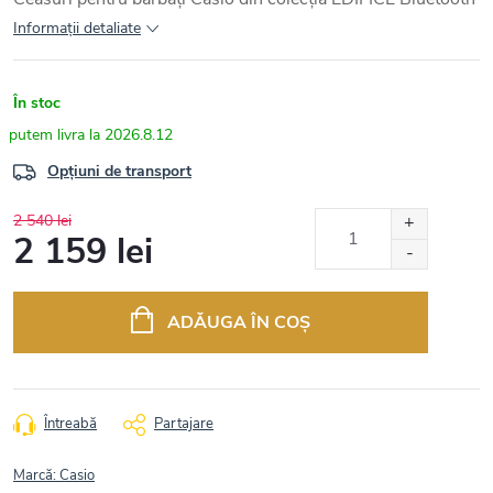
Informaţii detaliate
În stoc
2026.8.12
Opțiuni de transport
2 540 lei
2 159 lei
Evaluare
preţ:
ADĂUGA ÎN COŞ
Întreabă
Partajare
Marcă:
Casio