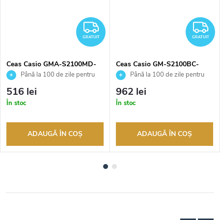
RATUIT
GRATUIT
G
GRATUIT
GRATUIT
Ceas Casio GMA-S2100MD-
Ceas Casio GM-S2100BC-
7AER
1AER
Până la 100 de zile pentru
Până la 100 de zile pentru
returnarea bunurilor. Vânzător
returnarea bunurilor. Vânzător
516 lei
962 lei
autorizat
autorizat
În stoc
În stoc
ADAUGĂ ÎN COŞ
ADAUGĂ ÎN COŞ