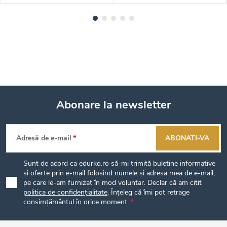
Abonare la newsletter
S
Adresă de e-mail
ABONATI-VA
u
Sunt de acord ca edurko.ro să-mi trimită buletine informative
b
și oferte prin e-mail folosind numele și adresa mea de e-mail,
pe care le-am furnizat în mod voluntar. Declar că am citit
politica de confidențialitate
. Înțeleg că îmi pot retrage
s
consimțământul în orice moment.