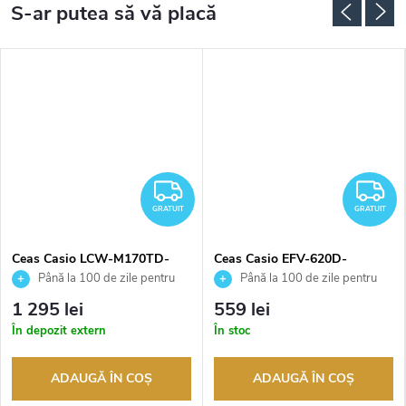
RATUIT
GRATUIT
G
GRATUIT
GRATUIT
Ceas Casio LCW-M170TD-
Ceas Casio EFV-620D-
1AER
1A4VUEF
Până la 100 de zile pentru
Până la 100 de zile pentru
returnarea bunurilor. Vânzător
returnarea bunurilor. Vânzător
1 295 lei
559 lei
autorizat
autorizat
În depozit extern
În stoc
ADAUGĂ ÎN COŞ
ADAUGĂ ÎN COŞ