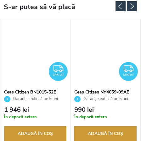
RATUIT
GRATUIT
G
GRATUIT
GRATUIT
Ceas Citizen BN1015-52E
Ceas Citizen NY4059-09AE
Garanție extinsă pe 5 ani.
Garanție extinsă pe 5 ani.
Până la 100 de zile pentru
Până la 100 de zile pentru
1 946 lei
990 lei
returnarea bunurilor. Vânzător
returnarea bunurilor. Vânzător
În depozit extern
În depozit extern
autorizat
autorizat
ADAUGĂ ÎN COŞ
ADAUGĂ ÎN COŞ