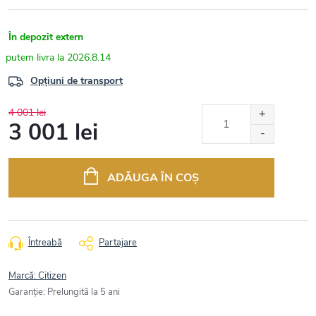
În depozit extern
2026.8.14
Opțiuni de transport
4 001 lei
3 001 lei
Evaluare
preţ:
ADĂUGA ÎN COŞ
Întreabă
Partajare
Marcă:
Citizen
Garanţie
:
Prelungită la 5 ani