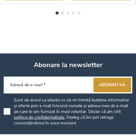
Abonare la newsletter
S
Adresă de e-mail
ABONATI-VA
u
Sunt de acord ca edurko.ro să-mi trimită buletine informative
b
și oferte prin e-mail folosind numele și adresa mea de e-mail,
pe care le-am furnizat în mod voluntar. Declar că am citit
politica de confidențialitate
. Înțeleg că îmi pot retrage
s
consimțământul în orice moment.