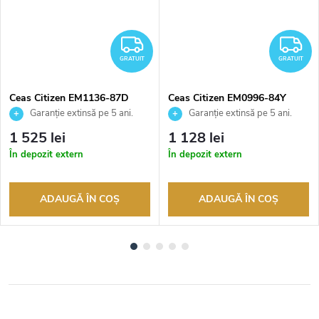
RATUIT
GRATUIT
G
GRATUIT
GRATUIT
Ceas Citizen EM1136-87D
Ceas Citizen EM0996-84Y
Garanție extinsă pe 5 ani.
Garanție extinsă pe 5 ani.
Până la 100 de zile pentru
Până la 100 de zile pentru
1 525 lei
1 128 lei
returnarea bunurilor. Vânzător
returnarea bunurilor. Vânzător
În depozit extern
În depozit extern
autorizat
autorizat
ADAUGĂ ÎN COŞ
ADAUGĂ ÎN COŞ