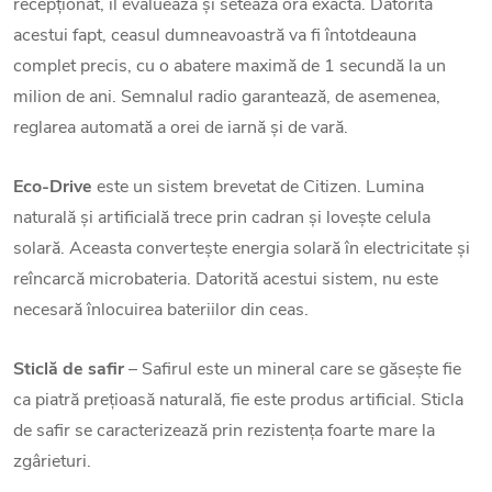
recepționat, îl evaluează și setează ora exactă. Datorită
acestui fapt, ceasul dumneavoastră va fi întotdeauna
complet precis, cu o abatere maximă de 1 secundă la un
milion de ani. Semnalul radio garantează, de asemenea,
reglarea automată a orei de iarnă și de vară.
Eco-Drive
este un sistem brevetat de Citizen. Lumina
naturală și artificială trece prin cadran și lovește celula
solară. Aceasta convertește energia solară în electricitate și
reîncarcă microbateria. Datorită acestui sistem, nu este
necesară înlocuirea bateriilor din ceas.
Sticlă de safir
– Safirul este un mineral care se găsește fie
ca piatră prețioasă naturală, fie este produs artificial. Sticla
de safir se caracterizează prin rezistența foarte mare la
zgârieturi.