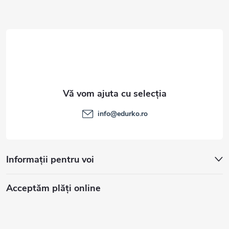
o
l
info
@
edurko.ro
Informații pentru voi
Acceptăm plăţi online