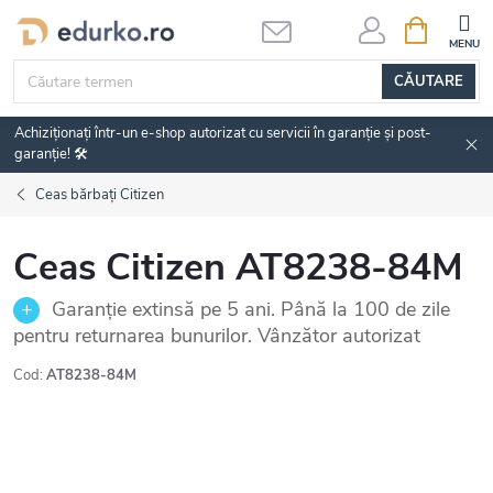
Treci
COŞ
DE
la
CUMPĂRĂ
conținut
CĂUTARE
Achiziționați într-un e-shop autorizat cu servicii în garanție și post-
garanție! 🛠️
Ceas bărbați Citizen
Ceas Citizen AT8238-84M
Garanție extinsă pe 5 ani. Până la 100 de zile
pentru returnarea bunurilor. Vânzător autorizat
Cod:
AT8238-84M