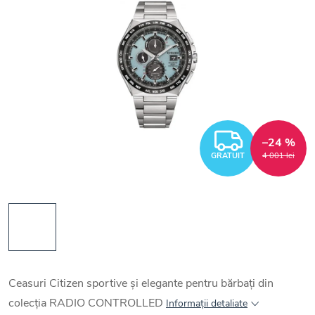
GRATUI
–24 %
GRATUIT
4 001 lei
Ceasuri Citizen sportive și elegante pentru bărbați din
colecția RADIO CONTROLLED
Informaţii detaliate