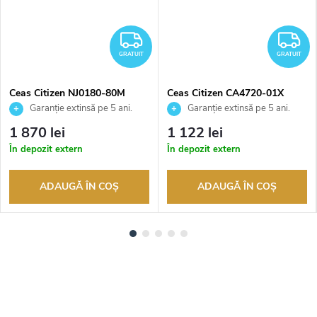
RATUIT
GRATUIT
G
GRATUIT
GRATUIT
Ceas Citizen NJ0180-80M
Ceas Citizen CA4720-01X
Garanție extinsă pe 5 ani.
Garanție extinsă pe 5 ani.
Până la 100 de zile pentru
Până la 100 de zile pentru
1 870 lei
1 122 lei
returnarea bunurilor. Vânzător
returnarea bunurilor. Vânzător
În depozit extern
În depozit extern
autorizat
autorizat
ADAUGĂ ÎN COŞ
ADAUGĂ ÎN COŞ