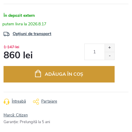
În depozit extern
2026.8.17
Opțiuni de transport
1 147 lei
860 lei
Evaluare
preţ:
ADĂUGA ÎN COŞ
Întreabă
Partajare
Marcă:
Citizen
Garanţie
:
Prelungită la 5 ani