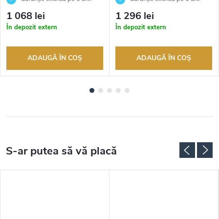
Până la 100 de zile pentru
Până la 100 de zile pentru
1 068 lei
1 296 lei
returnarea bunurilor. Vânzător
returnarea bunurilor. Vânzător
În depozit extern
În depozit extern
autorizat
autorizat
ADAUGĂ ÎN COŞ
ADAUGĂ ÎN COŞ