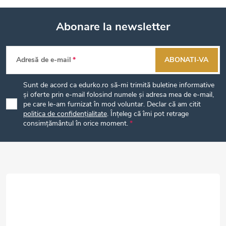
Abonare la newsletter
S
Adresă de e-mail
ABONATI-VA
u
Sunt de acord ca edurko.ro să-mi trimită buletine informative
b
și oferte prin e-mail folosind numele și adresa mea de e-mail,
pe care le-am furnizat în mod voluntar. Declar că am citit
politica de confidențialitate
. Înțeleg că îmi pot retrage
s
consimțământul în orice moment.
o
l