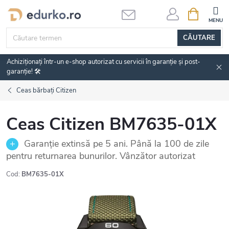
Treci
COŞ
DE
la
CUMPĂRĂ
conținut
CĂUTARE
Achiziționați într-un e-shop autorizat cu servicii în garanție și post-
garanție! 🛠️
Ceas bărbați Citizen
Ceas Citizen BM7635-01X
Garanție extinsă pe 5 ani. Până la 100 de zile
pentru returnarea bunurilor. Vânzător autorizat
Cod:
BM7635-01X