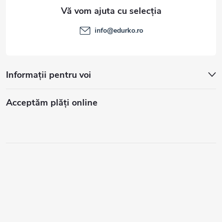
info
@
edurko.ro
Informații pentru voi
Acceptăm plăţi online