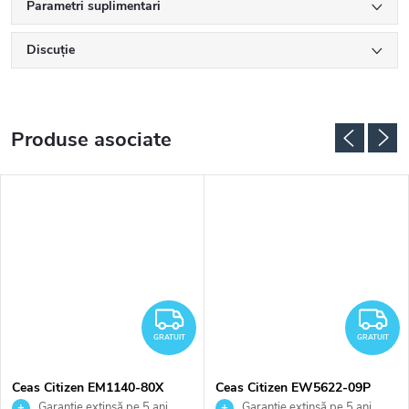
Parametri suplimentari
Discuţie
Produse asociate
RATUIT
GRATUIT
G
GRATUIT
GRATUIT
Ceas Citizen EM1140-80X
Ceas Citizen EW5622-09P
Garanție extinsă pe 5 ani.
Garanție extinsă pe 5 ani.