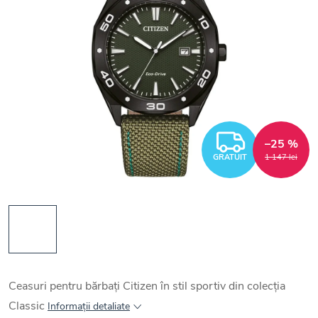
GRATUI
–25 %
GRATUIT
1 147 lei
Ceasuri pentru bărbați Citizen în stil sportiv din colecția
Classic
Informaţii detaliate