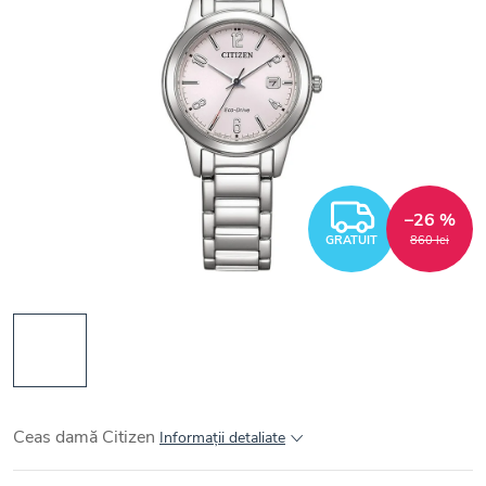
GRATUI
–26 %
GRATUIT
860 lei
Ceas damă Citizen
Informaţii detaliate