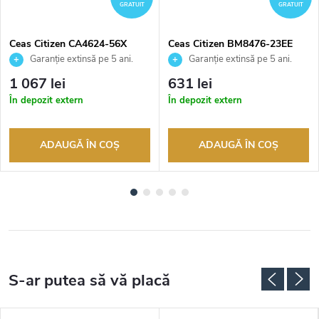
GRATUIT
GRATUIT
Ceas Citizen CA4624-56X
Ceas Citizen BM8476-23EE
Garanție extinsă pe 5 ani.
Garanție extinsă pe 5 ani.
Până la 100 de zile pentru
Până la 100 de zile pentru
1 067 lei
631 lei
returnarea bunurilor. Vânzător
returnarea bunurilor. Vânzător
În depozit extern
În depozit extern
autorizat
autorizat
ADAUGĂ ÎN COŞ
ADAUGĂ ÎN COŞ