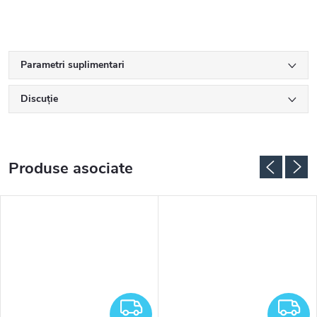
Parametri suplimentari
Discuţie
Produse asociate
RATUIT
GRATUIT
G