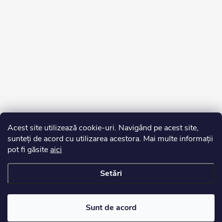
Acest site utilizează cookie-uri. Navigând pe acest site,
sunteți de acord cu utilizarea acestora. Mai multe informații
pot fi găsite
aici
Setări
Drepturi de autor 2026
Edurko.ro
. Toate drepturile rezervate.
Sunt de acord
Creat de Shoptet