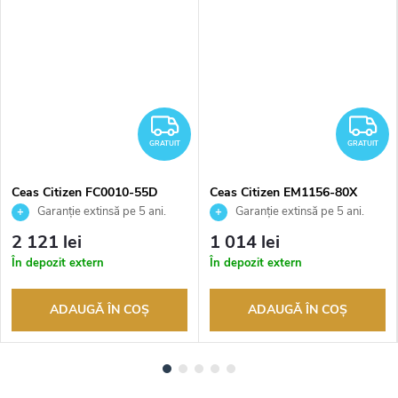
RATUIT
GRATUIT
G
GRATUIT
GRATUIT
Ceas Citizen FC0010-55D
Ceas Citizen EM1156-80X
Garanție extinsă pe 5 ani.
Garanție extinsă pe 5 ani.
Până la 100 de zile pentru
Până la 100 de zile pentru
2 121 lei
1 014 lei
returnarea bunurilor. Vânzător
returnarea bunurilor. Vânzător
În depozit extern
În depozit extern
autorizat
autorizat
ADAUGĂ ÎN COŞ
ADAUGĂ ÎN COŞ