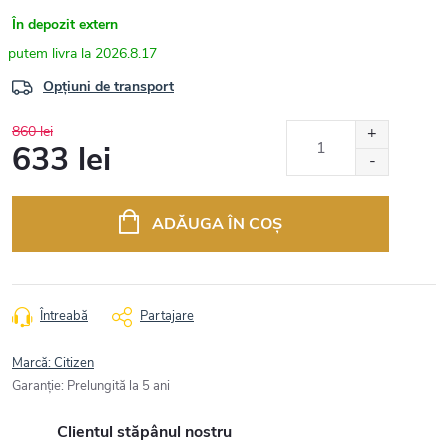
În depozit extern
2026.8.17
Opțiuni de transport
860 lei
633 lei
Evaluare
preţ:
ADĂUGA ÎN COŞ
Întreabă
Partajare
Marcă:
Citizen
Garanţie
:
Prelungită la 5 ani
Clientul stăpânul nostru