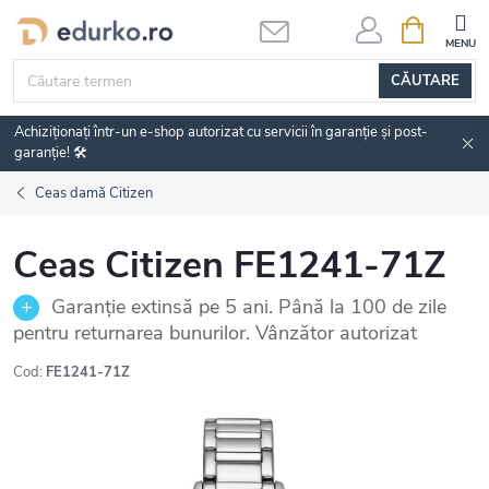
Treci
COŞ
DE
la
CUMPĂRĂ
conținut
CĂUTARE
Achiziționați într-un e-shop autorizat cu servicii în garanție și post-
garanție! 🛠️
Ceas damă Citizen
Ceas Citizen FE1241-71Z
Garanție extinsă pe 5 ani. Până la 100 de zile
pentru returnarea bunurilor. Vânzător autorizat
Cod:
FE1241-71Z