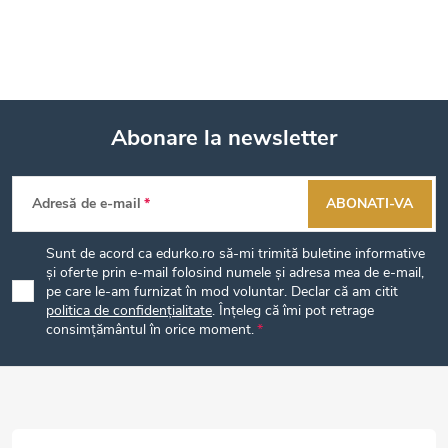
Abonare la newsletter
S
Adresă de e-mail
ABONATI-VA
u
Sunt de acord ca edurko.ro să-mi trimită buletine informative
b
și oferte prin e-mail folosind numele și adresa mea de e-mail,
pe care le-am furnizat în mod voluntar. Declar că am citit
politica de confidențialitate
. Înțeleg că îmi pot retrage
s
consimțământul în orice moment.
o
l