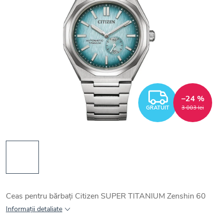
GRATUI
–24 %
GRATUIT
3 003 lei
Ceas pentru bărbați Citizen SUPER TITANIUM Zenshin 60
Informaţii detaliate