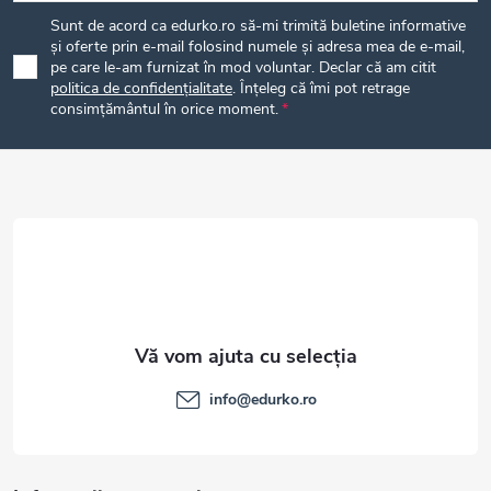
u
Sunt de acord ca edurko.ro să-mi trimită buletine informative
b
și oferte prin e-mail folosind numele și adresa mea de e-mail,
pe care le-am furnizat în mod voluntar. Declar că am citit
politica de confidențialitate
. Înțeleg că îmi pot retrage
s
consimțământul în orice moment.
o
l
info
@
edurko.ro