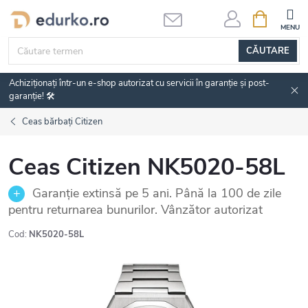
Treci
COŞ
DE
la
CUMPĂRĂ
conținut
CĂUTARE
Achiziționați într-un e-shop autorizat cu servicii în garanție și post-
garanție! 🛠️
Ceas bărbați Citizen
Ceas Citizen NK5020-58L
Garanție extinsă pe 5 ani. Până la 100 de zile
pentru returnarea bunurilor. Vânzător autorizat
Cod:
NK5020-58L