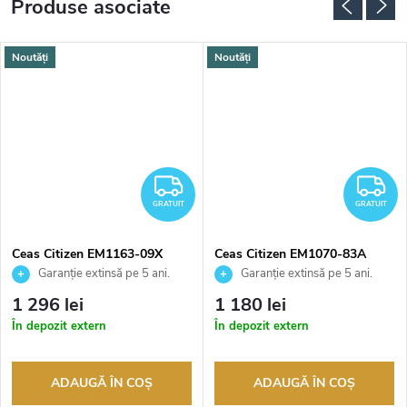
Produse asociate
Noutăți
Noutăți
RATUIT
GRATUIT
G
GRATUIT
GRATUIT
Ceas Citizen EM1163-09X
Ceas Citizen EM1070-83A
Garanție extinsă pe 5 ani.
Garanție extinsă pe 5 ani.
Până la 100 de zile pentru
Până la 100 de zile pentru
1 296 lei
1 180 lei
returnarea bunurilor. Vânzător
returnarea bunurilor. Vânzător
În depozit extern
În depozit extern
autorizat
autorizat
ADAUGĂ ÎN COŞ
ADAUGĂ ÎN COŞ