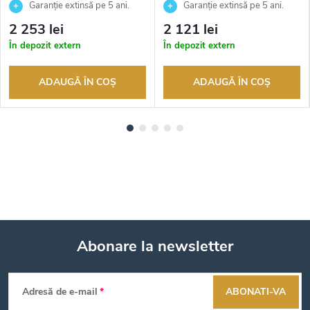
Garanție extinsă pe 5 ani.
Garanție extinsă pe 5 ani.
Până la 100 de zile pentru
Până la 100 de zile pentru
2 253 lei
2 121 lei
returnarea bunurilor. Vânzător
returnarea bunurilor. Vânzător
În depozit extern
În depozit extern
autorizat
autorizat
ADAUGĂ ÎN COŞ
ADAUGĂ ÎN COŞ
Abonare la newsletter
S
Adresă de e-mail
ABONATI-VA