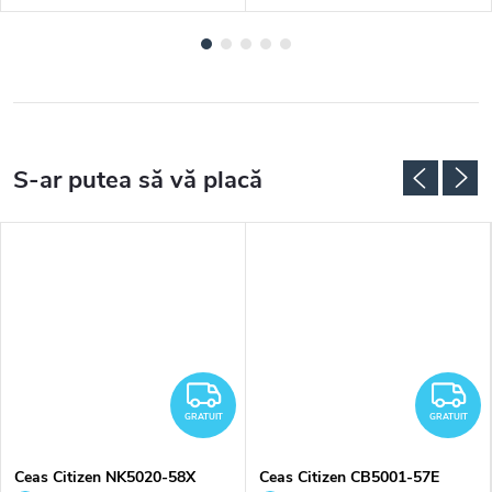
RATUIT
GRATUIT
G
GRATUIT
GRATUIT
Ceas Citizen NK5020-58X
Ceas Citizen CB5001-57E