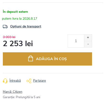
În depozit extern
2026.8.17
Opțiuni de transport
3 003 lei
2 253 lei
Evaluare
preţ:
ADĂUGA ÎN COŞ
Întreabă
Partajare
Marcă:
Citizen
Garanţie
:
Prelungită la 5 ani