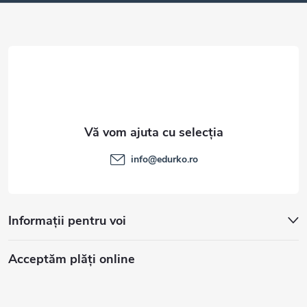
o
l
info
@
edurko.ro
Informații pentru voi
Acceptăm plăţi online