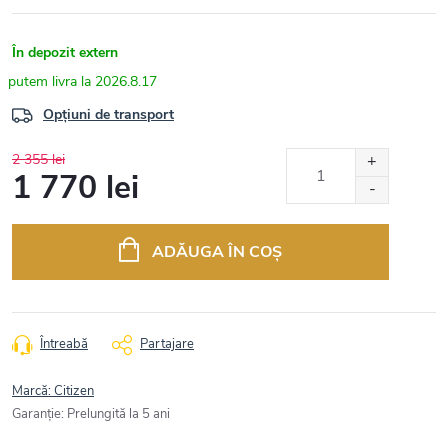
În depozit extern
2026.8.17
Opțiuni de transport
2 355 lei
1 770 lei
Evaluare
preţ:
ADĂUGA ÎN COŞ
Întreabă
Partajare
Marcă:
Citizen
Garanţie
:
Prelungită la 5 ani