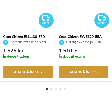
RATUIT
GRATUIT
G
GRATUIT
GRATUIT
Ceas Citizen EM1136-87D
Ceas Citizen EW5620-55A
Garanție extinsă pe 5 ani.
Garanție extinsă pe 5 ani.
Până la 100 de zile pentru
Până la 100 de zile pentru
1 525 lei
1 510 lei
returnarea bunurilor. Vânzător
returnarea bunurilor. Vânzător
În depozit extern
În depozit extern
autorizat
autorizat
ADAUGĂ ÎN COŞ
ADAUGĂ ÎN COŞ