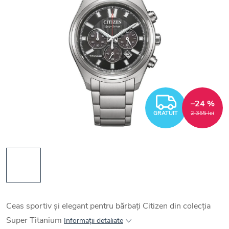
GRATUI
–24 %
GRATUIT
2 355 lei
Ceas sportiv și elegant pentru bărbați Citizen din colecția
Super Titanium
Informaţii detaliate