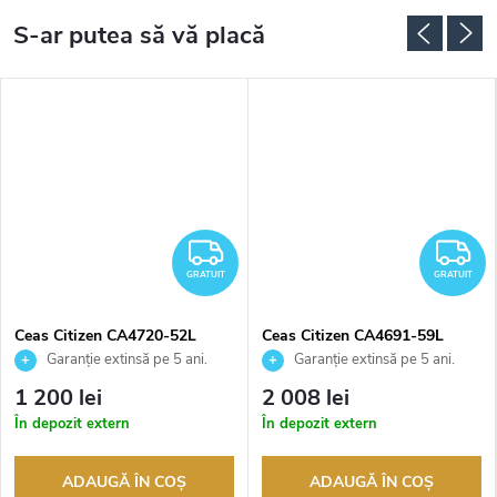
RATUIT
GRATUIT
G
GRATUIT
GRATUIT
Ceas Citizen CA4720-52L
Ceas Citizen CA4691-59L
Garanție extinsă pe 5 ani.
Garanție extinsă pe 5 ani.
Până la 100 de zile pentru
Până la 100 de zile pentru
1 200 lei
2 008 lei
returnarea bunurilor. Vânzător
returnarea bunurilor. Vânzător
În depozit extern
În depozit extern
autorizat
autorizat
ADAUGĂ ÎN COŞ
ADAUGĂ ÎN COŞ