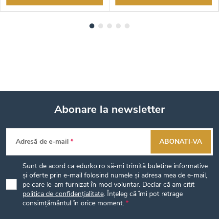
Abonare la newsletter
S
Adresă de e-mail
ABONATI-VA
u
Sunt de acord ca edurko.ro să-mi trimită buletine informative
b
și oferte prin e-mail folosind numele și adresa mea de e-mail,
pe care le-am furnizat în mod voluntar. Declar că am citit
politica de confidențialitate
. Înțeleg că îmi pot retrage
s
consimțământul în orice moment.