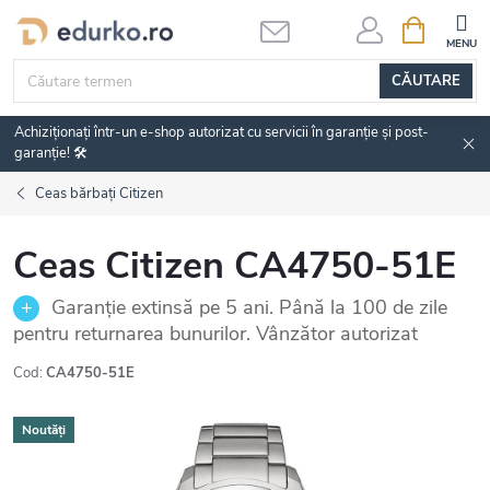
Treci
COŞ
DE
la
CUMPĂRĂ
conținut
CĂUTARE
Achiziționați într-un e-shop autorizat cu servicii în garanție și post-
garanție! 🛠️
Ceas bărbați Citizen
Ceas Citizen CA4750-51E
Garanție extinsă pe 5 ani. Până la 100 de zile
pentru returnarea bunurilor. Vânzător autorizat
Cod:
CA4750-51E
Noutăți