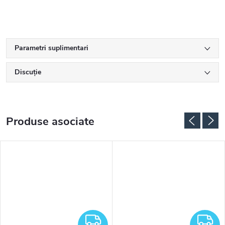
Parametri suplimentari
Discuţie
Produse asociate
RATUIT
GRATUIT
G