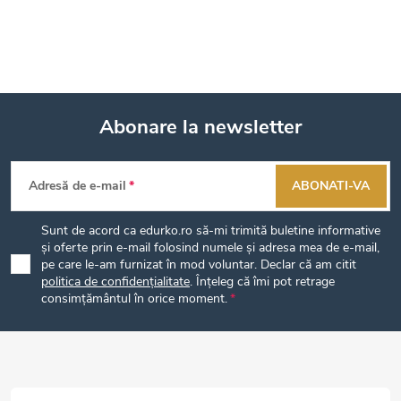
Abonare la newsletter
S
Adresă de e-mail
ABONATI-VA
u
Sunt de acord ca edurko.ro să-mi trimită buletine informative
b
și oferte prin e-mail folosind numele și adresa mea de e-mail,
pe care le-am furnizat în mod voluntar. Declar că am citit
politica de confidențialitate
. Înțeleg că îmi pot retrage
s
consimțământul în orice moment.
o
l