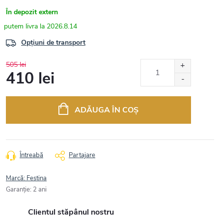
În depozit extern
2026.8.14
Opțiuni de transport
505 lei
410 lei
Evaluare
preţ:
ADĂUGA ÎN COŞ
Întreabă
Partajare
Marcă:
Festina
Garanţie
:
2 ani
Clientul stăpânul nostru