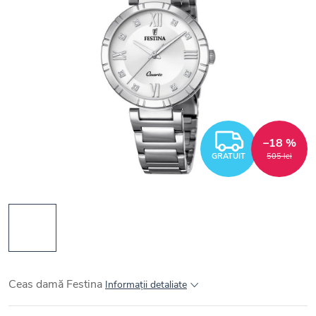
GRATUI
–18 %
GRATUIT
505 lei
Ceas damă Festina
Informaţii detaliate