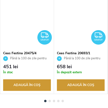
RATUIT
GRATUIT
G
GRATUIT
GRATUIT
Ceas Festina 20475/4
Ceas Festina 20693/1
Până la 100 de zile pentru
Până la 100 de zile pentru
returnarea bunurilor. Vânzător
returnarea bunurilor. Vânzător
451 lei
658 lei
autorizat
autorizat
În stoc
În depozit extern
ADAUGĂ ÎN COŞ
ADAUGĂ ÎN COŞ