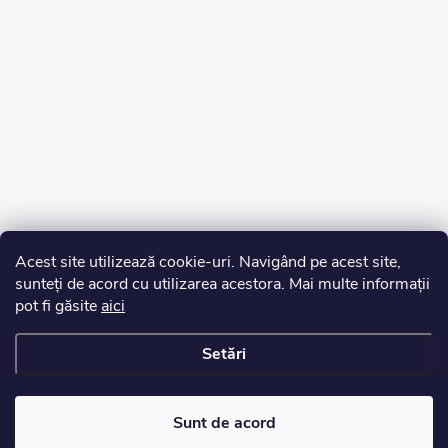
Acest site utilizează cookie-uri. Navigând pe acest site,
sunteți de acord cu utilizarea acestora. Mai multe informații
pot fi găsite
aici
Setări
Drepturi de autor 2026
Edurko.ro
. Toate drepturile rezervate.
Sunt de acord
Creat de Shoptet