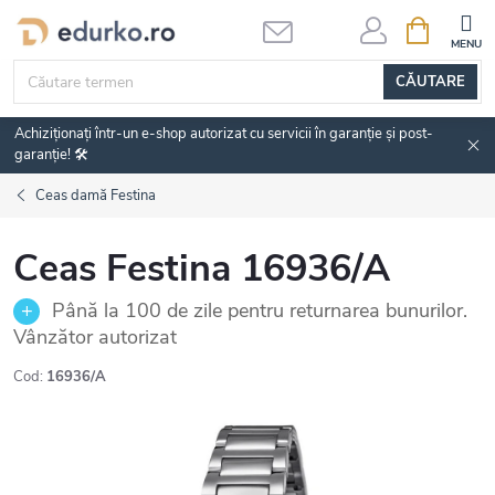
Treci
COŞ
DE
la
CUMPĂRĂ
conținut
CĂUTARE
Achiziționați într-un e-shop autorizat cu servicii în garanție și post-
garanție! 🛠️
Ceas damă Festina
Ceas Festina 16936/A
Până la 100 de zile pentru returnarea bunurilor.
Vânzător autorizat
Cod:
16936/A