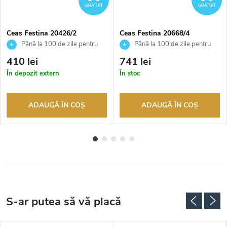
GRATUIT
GRATUIT
Ceas Festina 20426/2
Ceas Festina 20668/4
Până la 100 de zile pentru
Până la 100 de zile pentru
returnarea bunurilor. Vânzător
returnarea bunurilor. Vânzător
410 lei
741 lei
autorizat
autorizat
În depozit extern
În stoc
ADAUGĂ ÎN COŞ
ADAUGĂ ÎN COŞ