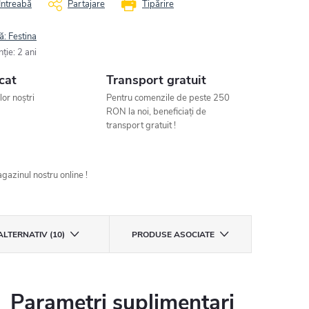
Întreabă
Partajare
Tipărire
ă:
Festina
nţie
:
2 ani
cat
Transport gratuit
ilor noștri
Pentru comenzile de peste 250
RON la noi, beneficiați de
transport gratuit !
gazinul nostru online !
ALTERNATIV (10)
PRODUSE ASOCIATE
Parametri suplimentari