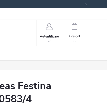
 generale
Politica de confidențialitate
COŞ
DE
Coş gol
Autentificare
CUMPĂRĂTURI
eas Festina
0583/4