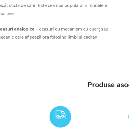
ecât sticla de safir. Este cea mai populară în modelele
portive.
easuri analogice
– ceasuri cu mecanism cu cuarț sau
ecanic care afișează ora folosind limbi și cadran.
Produse aso
TUIT
GRATUIT
GRATUIT