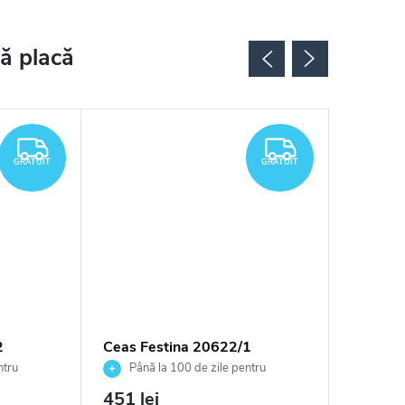
GRATUIT
GRATUIT
GRATUIT
GRATUIT
2
Ceas Festina 20622/1
Ceas Fe
ntru
Până la 100 de zile pentru
Până 
tor
returnarea bunurilor. Vânzător
returnarea
451 lei
535 le