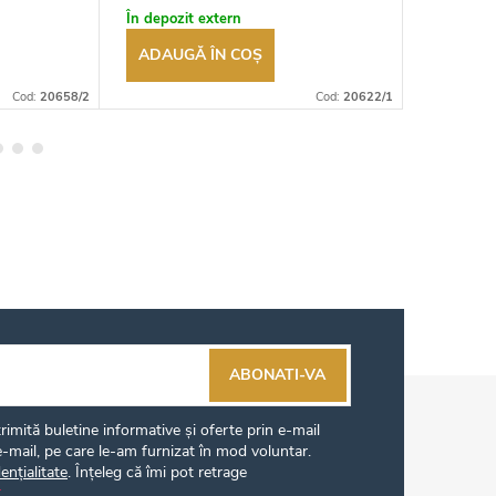
autorizat
autorizat
În depozit extern
În stoc
ADAUGĂ ÎN COŞ
ADAUG
Cod:
20658/2
Cod:
20622/1
ABONATI-VA
imită buletine informative și oferte prin e-mail
-mail, pe care le-am furnizat în mod voluntar.
ențialitate
. Înțeleg că îmi pot retrage