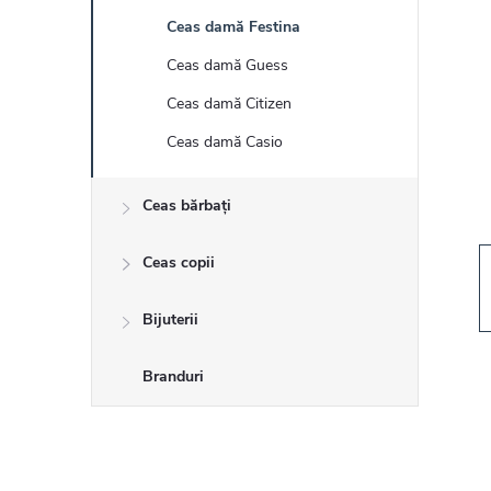
r
Ceas damă Festina
ă
Ceas damă Guess
l
Ceas damă Citizen
Ceas damă Casio
a
Ceas bărbați
t
Ceas copii
e
r
Bijuterii
a
Branduri
l