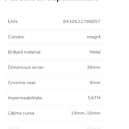
EAN
:
8430622788857
Culoare
:
neagră
Brățară material
:
Metal
Dimensiuni ecran
:
36mm
Grosime ceas
:
9mm
Impermeabilitate
:
5ATM
Lățime curea
:
19mm-16mm
Sticlă
:
Mineral