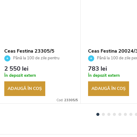
Ceas Festina 23305/5
Ceas Festina 20024/
Până la 100 de zile pentru
Până la 100 de zile pe
returnarea bunurilor. Vânzător
returnarea bunurilor. Vânză
2 550 lei
783 lei
autorizat
autorizat
În depozit extern
În depozit extern
ADAUGĂ ÎN COŞ
ADAUGĂ ÎN COŞ
Cod:
23305/5