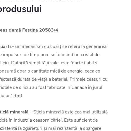
produsului
eas damă Festina 20583/4
uartz
– un mecanism cu cuarț se referă la generarea
e impulsuri de timp precise folosind un cristal de
iliciu. Datorită simplității sale, este foarte fiabil și
onsumă doar o cantitate mică de energie, ceea ce
fectează durata de viață a bateriei. Primele ceasuri cu
ristale de siliciu au fost fabricate în Canada în jurul
nului 1950.
ticlă minerală
– Sticla minerală este cea mai utilizată
ticlă în industria ceasornicăriei. Este suficient de
ezistentă la zgârieturi și mai rezistentă la spargere