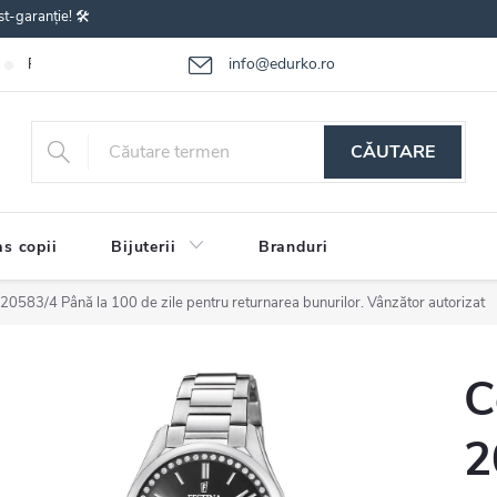
st-garanție! 🛠️
info@edurko.ro
Reclamațiile bunurilor
Întrebări frecvente
Termenii și condițiile
CĂUTARE
s copii
Bijuterii
Branduri
a 20583/4
Până la 100 de zile pentru returnarea bunurilor. Vânzător autorizat
C
2