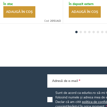
autorizat
autorizat
În stoc
În depozit extern
ADAUGĂ ÎN COŞ
ADAUGĂ ÎN COŞ
Cod:
20514/2
Adresă de e-mail
Sunt de acord ca edurko.ro să-mi tr
folosind numele și adresa mea de e
Declar că am citit
politica de confid
consimțământul în orice moment.