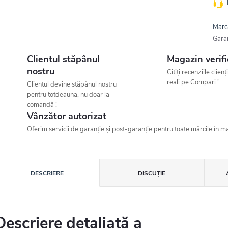
Marc
Gara
Clientul stăpânul
Magazin verifi
nostru
Citiți recenziile clienț
reali pe Compari !
Clientul devine stăpânul nostru
pentru totdeauna, nu doar la
comandă !
Vânzător autorizat
Oferim servicii de garanție și post-garanție pentru toate mărcile în ma
DESCRIERE
DISCUŢIE
Descriere detaliată a