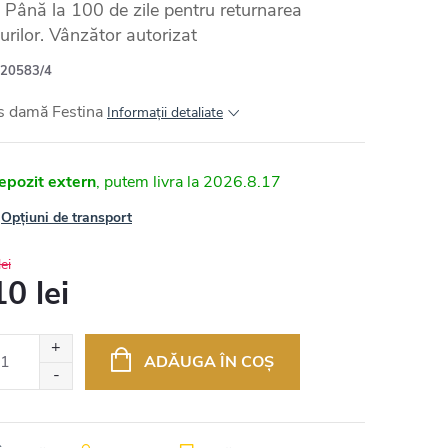
Până la 100 de zile pentru returnarea
urilor. Vânzător autorizat
20583/4
s damă Festina
Informaţii detaliate
epozit extern
2026.8.17
Opțiuni de transport
ei
0 lei
uare
ADĂUGA ÎN COŞ