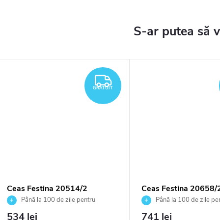
TUIT
GRATUIT
GRATUIT
Ceas Festina 20514/2
Ceas Festina 20658/
Până la 100 de zile pentru
Până la 100 de zile pe
returnarea bunurilor. Vânzător
returnarea bunurilor. Vânză
534 lei
741 lei