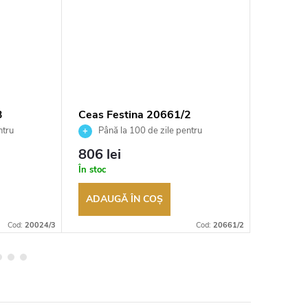
3
Ceas Festina 20661/2
Ceas Fe
ntru
Până la 100 de zile pentru
Până 
tor
returnarea bunurilor. Vânzător
returnarea
806 lei
700 le
autorizat
autorizat
În stoc
În depozi
ADAUGĂ ÎN COŞ
ADAUG
Cod:
20024/3
Cod:
20661/2