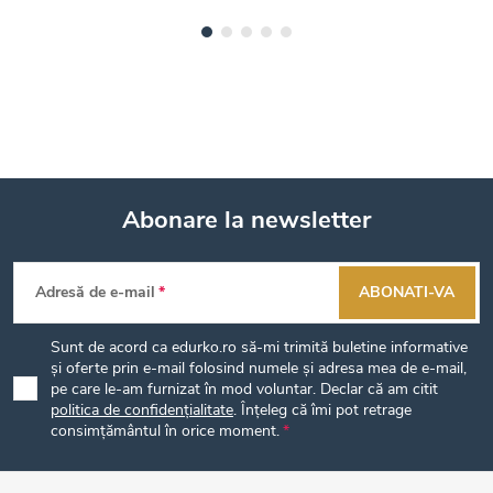
Abonare la newsletter
S
Adresă de e-mail
ABONATI-VA
u
Sunt de acord ca edurko.ro să-mi trimită buletine informative
b
și oferte prin e-mail folosind numele și adresa mea de e-mail,
pe care le-am furnizat în mod voluntar. Declar că am citit
politica de confidențialitate
. Înțeleg că îmi pot retrage
s
consimțământul în orice moment.
o