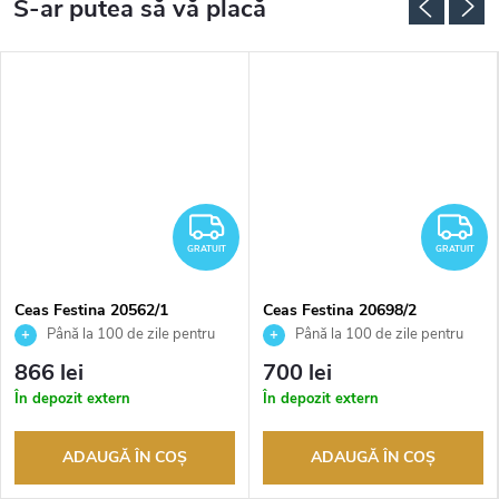
RATUIT
GRATUIT
G
GRATUIT
GRATUIT
Ceas Festina 20562/1
Ceas Festina 20698/2
Până la 100 de zile pentru
Până la 100 de zile pentru
returnarea bunurilor. Vânzător
returnarea bunurilor. Vânzător
866 lei
700 lei
autorizat
autorizat
În depozit extern
În depozit extern
ADAUGĂ ÎN COŞ
ADAUGĂ ÎN COŞ