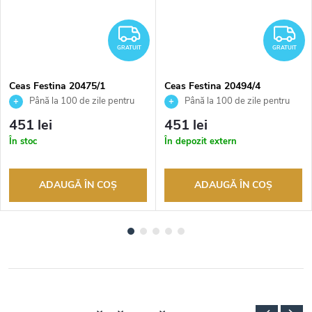
RATUIT
GRATUIT
G
GRATUIT
GRATUIT
Ceas Festina 20475/1
Ceas Festina 20494/4
Până la 100 de zile pentru
Până la 100 de zile pentru
returnarea bunurilor. Vânzător
returnarea bunurilor. Vânzător
451 lei
451 lei
autorizat
autorizat
În stoc
În depozit extern
ADAUGĂ ÎN COŞ
ADAUGĂ ÎN COŞ