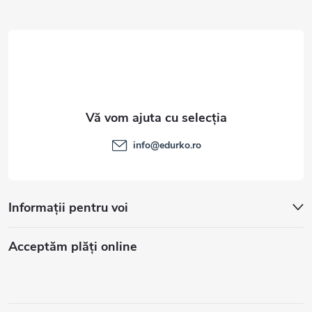
l
info
@
edurko.ro
Informații pentru voi
Acceptăm plăţi online