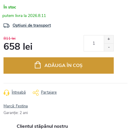
În stoc
2026.8.11
Opțiuni de transport
811 lei
658 lei
Evaluare
preţ:
ADĂUGA ÎN COŞ
Întreabă
Partajare
Marcă:
Festina
Garanţie
:
2 ani
Clientul stăpânul nostru