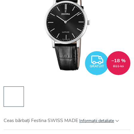
GRATUI
–18 %
GRATUIT
811 lei
Ceas bărbați Festina SWISS MADE
Informaţii detaliate