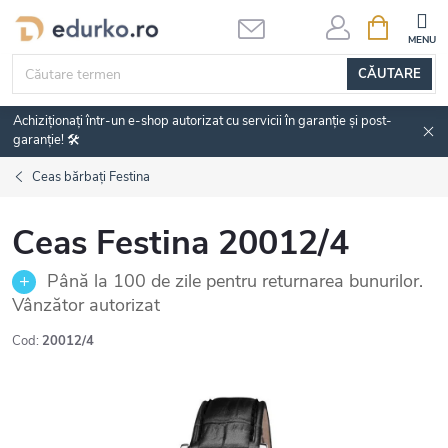
Treci
COŞ
DE
la
CUMPĂRĂ
conținut
CĂUTARE
Achiziționați într-un e-shop autorizat cu servicii în garanție și post-
garanție! 🛠️
Ceas bărbați Festina
Ceas Festina 20012/4
Până la 100 de zile pentru returnarea bunurilor.
Vânzător autorizat
Cod:
20012/4