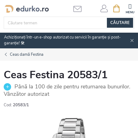
Treci
COŞ
DE
la
CUMPĂRĂ
conținut
CĂUTARE
Achiziționați într-un e-shop autorizat cu servicii în garanție și post-
garanție! 🛠️
Ceas damă Festina
Ceas Festina 20583/1
Până la 100 de zile pentru returnarea bunurilor.
Vânzător autorizat
Cod:
20583/1