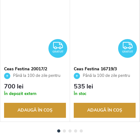
RATUIT
GRATUIT
G
GRATUIT
GRATUIT
Ceas Festina 20017/2
Ceas Festina 16719/3
Până la 100 de zile pentru
Până la 100 de zile pentru
returnarea bunurilor. Vânzător
returnarea bunurilor. Vânzător
700 lei
535 lei
autorizat
autorizat
În depozit extern
În stoc
ADAUGĂ ÎN COŞ
ADAUGĂ ÎN COŞ