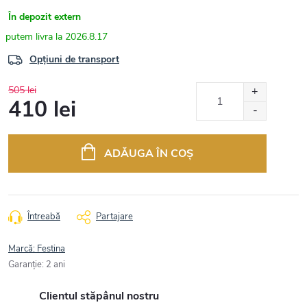
În depozit extern
2026.8.17
Opțiuni de transport
505 lei
410 lei
Evaluare
preţ:
ADĂUGA ÎN COŞ
Întreabă
Partajare
Marcă:
Festina
Garanţie
:
2 ani
Clientul stăpânul nostru