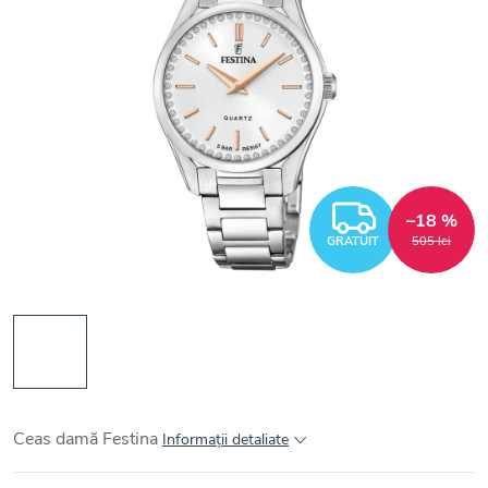
GRATUI
–18 %
GRATUIT
505 lei
Ceas damă Festina
Informaţii detaliate