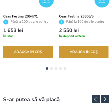
GRATUIT
GRATUIT
Ceas Festina 20547/1
Ceas Festina 23305/5
Până la 100 de zile pentru
Până la 100 de zile pentru
returnarea bunurilor. Vânzător
returnarea bunurilor. Vânzător
1 653 lei
2 550 lei
autorizat
autorizat
În stoc
În depozit extern
ADAUGĂ ÎN COŞ
ADAUGĂ ÎN COŞ