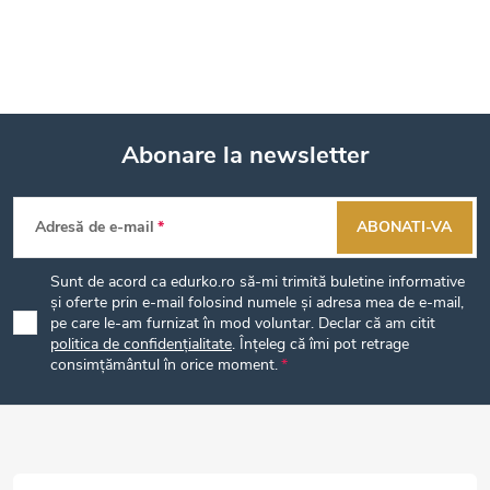
Abonare la newsletter
S
Adresă de e-mail
ABONATI-VA
u
Sunt de acord ca edurko.ro să-mi trimită buletine informative
b
și oferte prin e-mail folosind numele și adresa mea de e-mail,
pe care le-am furnizat în mod voluntar. Declar că am citit
politica de confidențialitate
. Înțeleg că îmi pot retrage
s
consimțământul în orice moment.
o
l