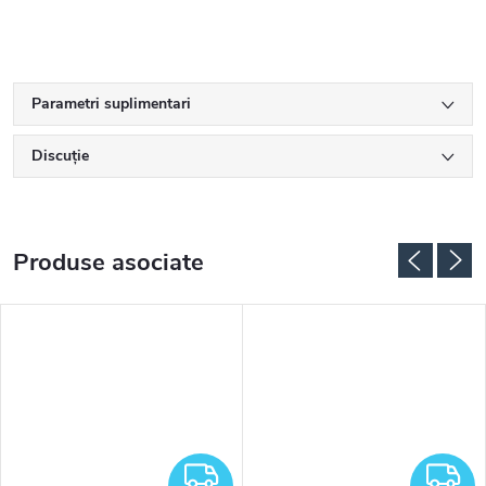
Parametri suplimentari
Discuţie
Produse asociate
RATUIT
GRATUIT
G