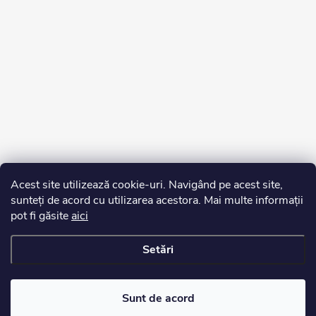
Acest site utilizează cookie-uri. Navigând pe acest site,
sunteți de acord cu utilizarea acestora. Mai multe informații
pot fi găsite
aici
Setări
Drepturi de autor 2026
Edurko.ro
. Toate drepturile rezervate.
Sunt de acord
Creat de Shoptet