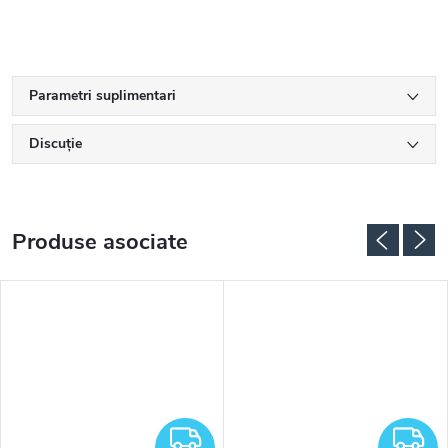
Parametri suplimentari
Discuţie
Produse asociate
RATUIT
GRATUIT
G