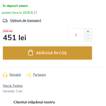
În depozit extern
2026.8.17
Opțiuni de transport
556 lei
451 lei
Evaluare
preţ:
ADĂUGA ÎN COŞ
Întreabă
Partajare
Marcă:
Festina
Garanţie
:
2 ani
Clientul stăpânul nostru