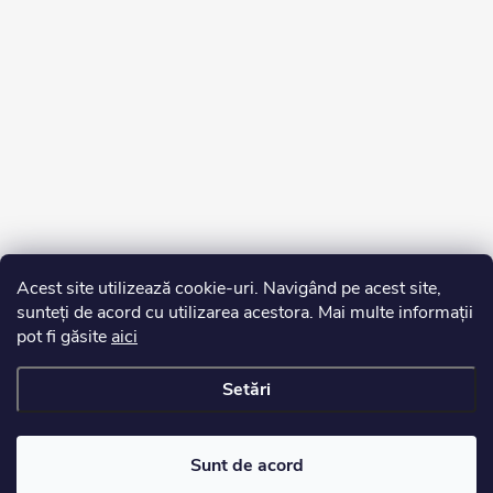
Acest site utilizează cookie-uri. Navigând pe acest site,
sunteți de acord cu utilizarea acestora. Mai multe informații
pot fi găsite
aici
Setări
Drepturi de autor 2026
Edurko.ro
. Toate drepturile rezervate.
Sunt de acord
Creat de Shoptet