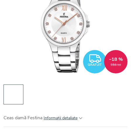
GRATUI
–18 %
GRATUIT
556 lei
Ceas damă Festina
Informaţii detaliate