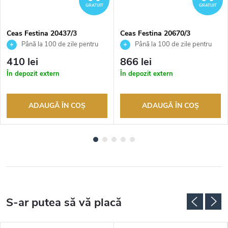
GRATUIT
GRATUIT
Ceas Festina 20437/3
Ceas Festina 20670/3
Până la 100 de zile pentru
Până la 100 de zile pentru
returnarea bunurilor. Vânzător
returnarea bunurilor. Vânzător
410 lei
866 lei
autorizat
autorizat
În depozit extern
În depozit extern
ADAUGĂ ÎN COŞ
ADAUGĂ ÎN COŞ