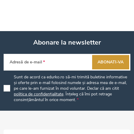
Abonare la newsletter
S
Adresă de e-mail
ABONATI-VA
u
Sunt de acord ca edurko.ro să-mi trimită buletine informative
b
și oferte prin e-mail folosind numele și adresa mea de e-mail,
pe care le-am furnizat în mod voluntar. Declar că am citit
politica de confidențialitate
. Înțeleg că îmi pot retrage
s
consimțământul în orice moment.
o
l