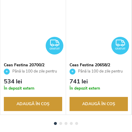
RATUIT
GRATUIT
G
GRATUIT
GRATUIT
Ceas Festina 20700/2
Ceas Festina 20658/2
Până la 100 de zile pentru
Până la 100 de zile pentru
returnarea bunurilor. Vânzător
returnarea bunurilor. Vânzător
534 lei
741 lei
autorizat
autorizat
În depozit extern
În depozit extern
ADAUGĂ ÎN COŞ
ADAUGĂ ÎN COŞ