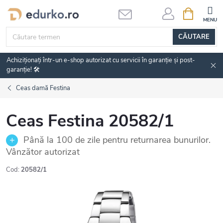
Treci
COŞ
DE
la
CUMPĂRĂ
conținut
CĂUTARE
Achiziționați într-un e-shop autorizat cu servicii în garanție și post-
garanție! 🛠️
Ceas damă Festina
Ceas Festina 20582/1
Până la 100 de zile pentru returnarea bunurilor.
Vânzător autorizat
Cod:
20582/1