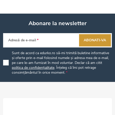
Abonare la newsletter
S
Adresă de e-mail
ABONATI-VA
u
Sunt de acord ca edurko.ro să-mi trimită buletine informative
b
și oferte prin e-mail folosind numele și adresa mea de e-mail,
pe care le-am furnizat în mod voluntar. Declar că am citit
politica de confidențialitate
. Înțeleg că îmi pot retrage
s
consimțământul în orice moment.
o
l