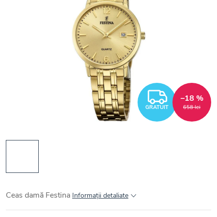
GRATUI
–18 %
GRATUIT
658 lei
Ceas damă Festina
Informaţii detaliate