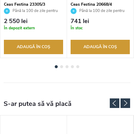
Ceas Festina 23305/3
Ceas Festina 20668/4
Până la 100 de zile pentru
Până la 100 de zile pentru
returnarea bunurilor. Vânzător
returnarea bunurilor. Vânzător
2 550 lei
741 lei
autorizat
autorizat
În depozit extern
În stoc
ADAUGĂ ÎN COŞ
ADAUGĂ ÎN COŞ