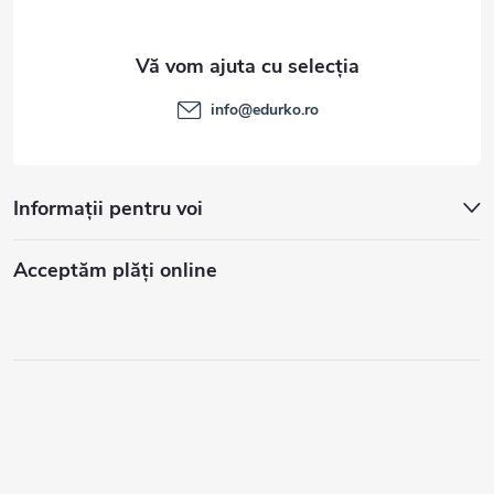
info
@
edurko.ro
Informații pentru voi
Acceptăm plăţi online