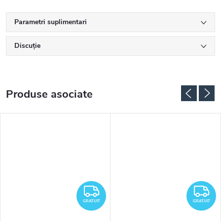
Parametri suplimentari
Discuţie
Produse asociate
RATUIT
GRATUIT
G
GRATUIT
GRATUIT