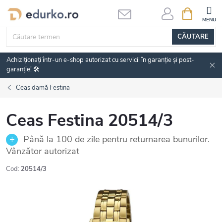
Treci
COŞ
DE
la
CUMPĂRĂ
conținut
CĂUTARE
Achiziționați într-un e-shop autorizat cu servicii în garanție și post-
garanție! 🛠️
Ceas damă Festina
Ceas Festina 20514/3
Până la 100 de zile pentru returnarea bunurilor.
Vânzător autorizat
Cod:
20514/3