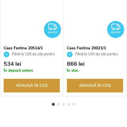
RATUIT
GRATUIT
G
GRATUIT
GRATUIT
Ceas Festina 20514/1
Ceas Festina 20021/1
Până la 100 de zile pentru
Până la 100 de zile pentru
returnarea bunurilor. Vânzător
returnarea bunurilor. Vânzător
534 lei
866 lei
autorizat
autorizat
În depozit extern
În stoc
ADAUGĂ ÎN COŞ
ADAUGĂ ÎN COŞ