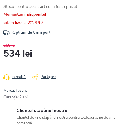
Stocul pentru acest articol a fost epuizat…
Momentan indisponibil
2026.9.7
Opțiuni de transport
658 lei
534 lei
Evaluare
preţ:
Întreabă
Partajare
Marcă:
Festina
Garanţie
:
2 ani
Clientul stăpânul nostru
Clientul devine stăpânul nostru pentru totdeauna, nu doar la
comandă !