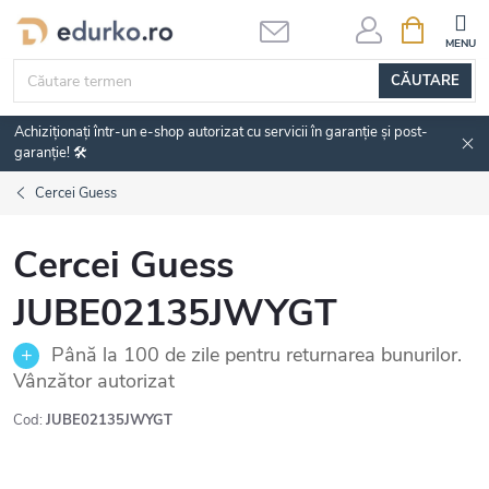
Treci
COŞ
DE
la
CUMPĂRĂ
conținut
CĂUTARE
Achiziționați într-un e-shop autorizat cu servicii în garanție și post-
garanție! 🛠️
Cercei Guess
Cercei Guess
JUBE02135JWYGT
Până la 100 de zile pentru returnarea bunurilor.
Vânzător autorizat
Cod:
JUBE02135JWYGT