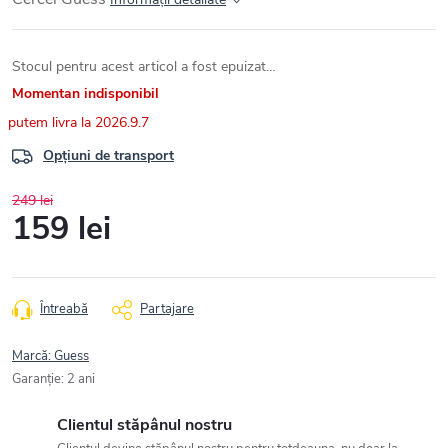
Stocul pentru acest articol a fost epuizat…
Momentan indisponibil
2026.9.7
Opțiuni de transport
249 lei
159 lei
Evaluare
preţ:
Întreabă
Partajare
Marcă:
Guess
Garanţie
:
2 ani
Clientul stăpânul nostru