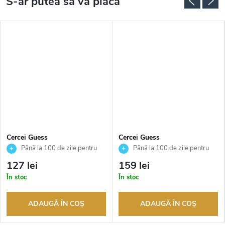
Cercei Guess
Cercei Guess
JUBE02244JWRHAQT
JUBE02286JWYGBKT
Până la 100 de zile pentru
Până la 100 de zile pentru
returnarea bunurilor. Vânzător
returnarea bunurilor. Vânzător
127 lei
159 lei
autorizat
autorizat
În stoc
În stoc
ADAUGĂ ÎN COŞ
ADAUGĂ ÎN COŞ