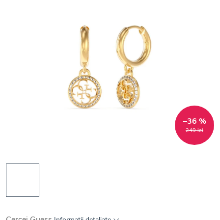
–36 %
249 lei
Cercei Guess
Informaţii detaliate