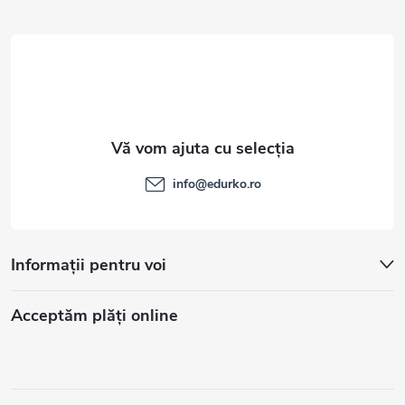
l
info
@
edurko.ro
Informații pentru voi
Acceptăm plăţi online