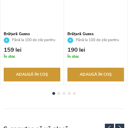
Brățară Guess
Brățară Guess
JUBB04082JWYGWHS
JUBB04156JWYGT
Până la 100 de zile pentru
Până la 100 de zile pentru
returnarea bunurilor. Vânzător
returnarea bunurilor. Vânzător
159 lei
190 lei
autorizat
autorizat
În stoc
În stoc
ADAUGĂ ÎN COŞ
ADAUGĂ ÎN COŞ