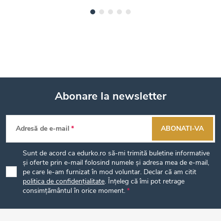
Abonare la newsletter
S
Adresă de e-mail
ABONATI-VA
u
Sunt de acord ca edurko.ro să-mi trimită buletine informative
b
și oferte prin e-mail folosind numele și adresa mea de e-mail,
pe care le-am furnizat în mod voluntar. Declar că am citit
politica de confidențialitate
. Înțeleg că îmi pot retrage
s
consimțământul în orice moment.
o