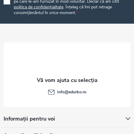
pe care le-am furnizat în mod voluntar. Declar că am citit
politica de confidențialitate
. Înțeleg că îmi pot retrage
s
consimțământul în orice moment.
o
l
info
@
edurko.ro
Informații pentru voi