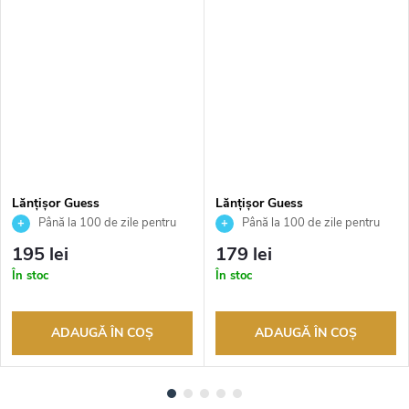
Lănțișor Guess
Lănțișor Guess
JUBN04606JWRHT
JUBN04649JWRHT
Până la 100 de zile pentru
Până la 100 de zile pentru
returnarea bunurilor. Vânzător
returnarea bunurilor. Vânzător
195 lei
179 lei
autorizat
autorizat
În stoc
În stoc
ADAUGĂ ÎN COŞ
ADAUGĂ ÎN COŞ