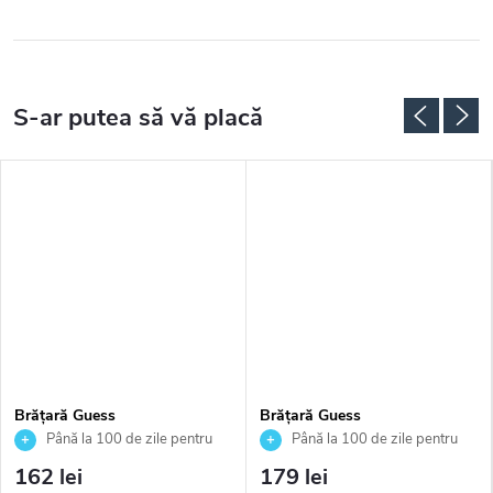
Brățară Guess
Brățară Guess
JUBB05057JWYGS
JUBB05503JWRHS
Până la 100 de zile pentru
Până la 100 de zile pentru
returnarea bunurilor. Vânzător
returnarea bunurilor. Vânzător
162 lei
179 lei
autorizat
autorizat