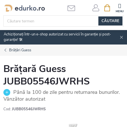
Treci
COŞ
DE
la
CUMPĂRĂ
conținut
CĂUTARE
Achiziționați într-un e-shop autorizat cu servicii în garanție și post-
garanție! 🛠️
Brățări Guess
Brățară Guess
JUBB05546JWRHS
Până la 100 de zile pentru returnarea bunurilor.
Vânzător autorizat
Cod:
JUBB05546JWRHS