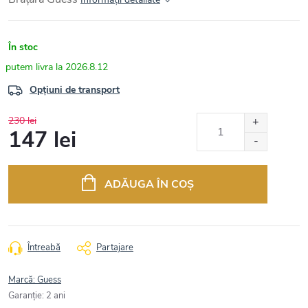
În stoc
2026.8.12
Opțiuni de transport
230 lei
147 lei
Evaluare
preţ:
ADĂUGA ÎN COŞ
Întreabă
Partajare
Marcă:
Guess
Garanţie
:
2 ani