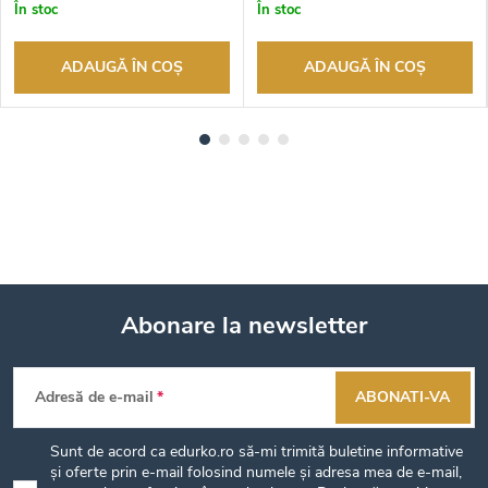
În stoc
În stoc
ADAUGĂ ÎN COŞ
ADAUGĂ ÎN COŞ
Abonare la newsletter
S
Adresă de e-mail
ABONATI-VA
u
Sunt de acord ca edurko.ro să-mi trimită buletine informative
b
și oferte prin e-mail folosind numele și adresa mea de e-mail,