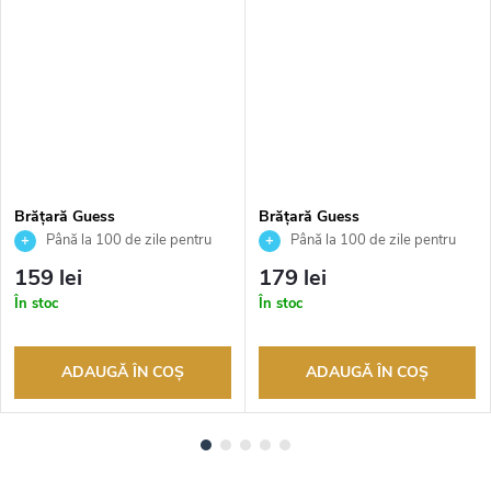
Brățară Guess
Brățară Guess
JUBB03162JWRHS
JUBB05503JWYGS
Până la 100 de zile pentru
Până la 100 de zile pentru
returnarea bunurilor. Vânzător
returnarea bunurilor. Vânzător
159 lei
179 lei
autorizat
autorizat
În stoc
În stoc
ADAUGĂ ÎN COŞ
ADAUGĂ ÎN COŞ