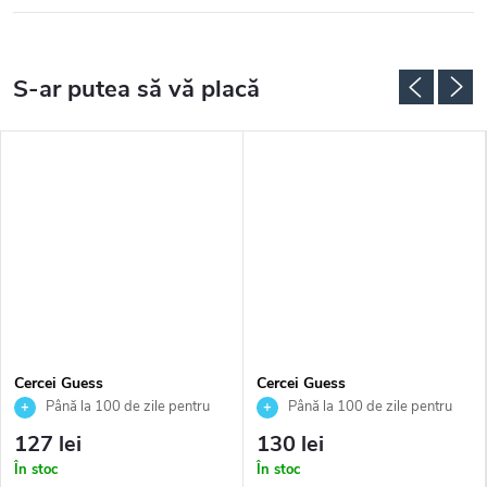
Cercei Guess
Cercei Guess
JUBE02244JWRHAQT
JUBE03237JWYGT
Până la 100 de zile pentru
Până la 100 de zile pentru
returnarea bunurilor. Vânzător
returnarea bunurilor. Vânzător
127 lei
130 lei
autorizat
autorizat
În stoc
În stoc