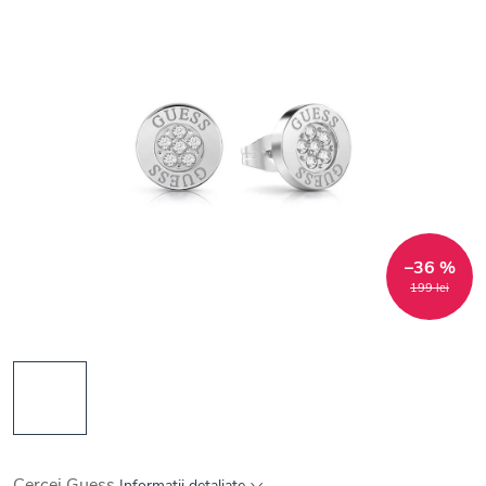
–36 %
199 lei
Cercei Guess
Informaţii detaliate