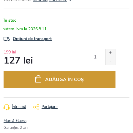
În stoc
2026.8.11
Opțiuni de transport
199 lei
127 lei
Evaluare
preţ:
ADĂUGA ÎN COŞ
Întreabă
Partajare
Marcă:
Guess
Garanţie
:
2 ani