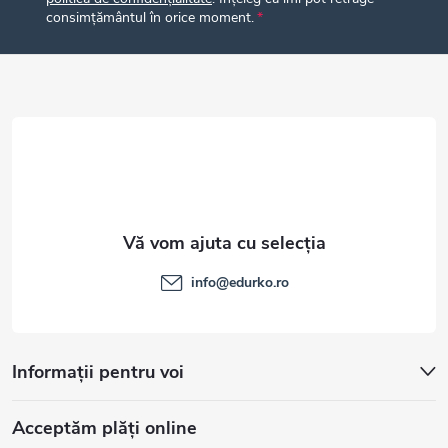
s
consimțământul în orice moment.
o
l
info
@
edurko.ro
Informații pentru voi
Acceptăm plăţi online