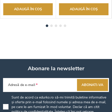
ADAUGĂ ÎN COŞ
ADAUGĂ ÎN COŞ
Abonare la newsletter
S
Adresă de e-mail
ABONATI-VA
u
Sunt de acord ca edurko.ro să-mi trimită buletine informative
b
și oferte prin e-mail folosind numele și adresa mea de e-mail,
pe care le-am furnizat în mod voluntar. Declar că am citit
politica de confidențialitate
. Înțeleg că îmi pot retrage