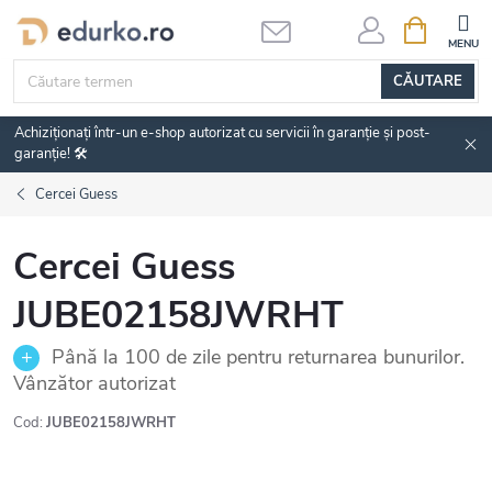
Treci
COŞ
DE
la
CUMPĂRĂ
conținut
CĂUTARE
Achiziționați într-un e-shop autorizat cu servicii în garanție și post-
garanție! 🛠️
Cercei Guess
Cercei Guess
JUBE02158JWRHT
Până la 100 de zile pentru returnarea bunurilor.
Vânzător autorizat
Cod:
JUBE02158JWRHT