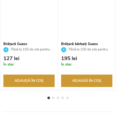
Brățară Guess
Brățară bărbați Guess
JUBB02248JWYGS
JUMB05015JWSTS
Până la 100 de zile pentru
Până la 100 de zile pentru
returnarea bunurilor. Vânzător
returnarea bunurilor. Vânzător
127 lei
195 lei
autorizat
autorizat
În stoc
În stoc
ADAUGĂ ÎN COŞ
ADAUGĂ ÎN COŞ