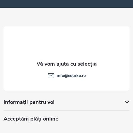
o
l
info
@
edurko.ro
Informații pentru voi
Acceptăm plăţi online