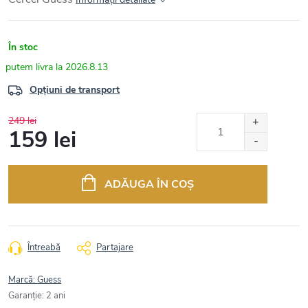
În stoc
2026.8.13
Opțiuni de transport
249 lei
159 lei
Evaluare
preţ:
ADĂUGA ÎN COŞ
Întreabă
Partajare
Marcă:
Guess
Garanţie
:
2 ani