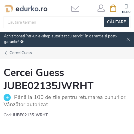
Treci
COŞ
DE
la
CUMPĂRĂ
conținut
CĂUTARE
Achiziționați într-un e-shop autorizat cu servicii în garanție și post-
garanție! 🛠️
Cercei Guess
Cercei Guess
JUBE02135JWRHT
Până la 100 de zile pentru returnarea bunurilor.
Vânzător autorizat
Cod:
JUBE02135JWRHT