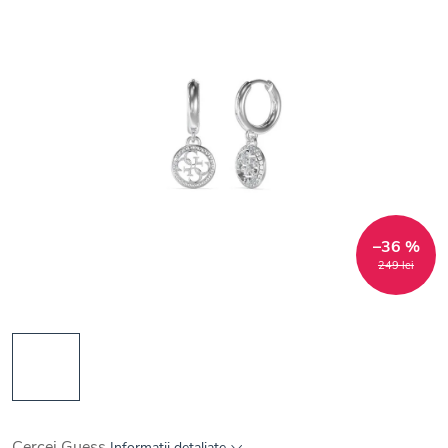
–36 %
249 lei
Cercei Guess
Informaţii detaliate