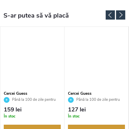
Cercei Guess
Cercei Guess
JUBE05462JWRHT
JUBE04070JWRHT
Până la 100 de zile pentru
Până la 100 de zile pentru
returnarea bunurilor. Vânzător
returnarea bunurilor. Vânzător
159 lei
127 lei
autorizat
autorizat
În stoc
În stoc