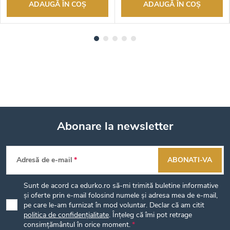
ADAUGĂ ÎN COŞ
ADAUGĂ ÎN COŞ
Abonare la newsletter
S
Adresă de e-mail
ABONATI-VA
u
Sunt de acord ca edurko.ro să-mi trimită buletine informative
b
și oferte prin e-mail folosind numele și adresa mea de e-mail,
pe care le-am furnizat în mod voluntar. Declar că am citit
politica de confidențialitate
. Înțeleg că îmi pot retrage
s
consimțământul în orice moment.