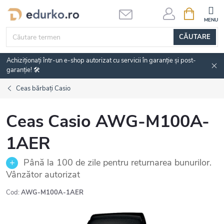
Treci
COŞ
DE
la
CUMPĂRĂ
conținut
CĂUTARE
Achiziționați într-un e-shop autorizat cu servicii în garanție și post-
garanție! 🛠️
Ceas bărbați Casio
Ceas Casio AWG-M100A-
1AER
Până la 100 de zile pentru returnarea bunurilor.
Vânzător autorizat
Cod:
AWG-M100A-1AER