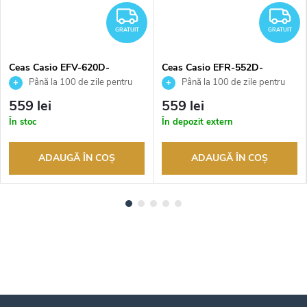
RATUIT
GRATUIT
G
GRATUIT
GRATUIT
Ceas Casio EFV-620D-
Ceas Casio EFR-552D-
1A4VUEF
1AVUEF
Până la 100 de zile pentru
Până la 100 de zile pentru
returnarea bunurilor. Vânzător
returnarea bunurilor. Vânzător
559 lei
559 lei
autorizat
autorizat
În stoc
În depozit extern
ADAUGĂ ÎN COŞ
ADAUGĂ ÎN COŞ