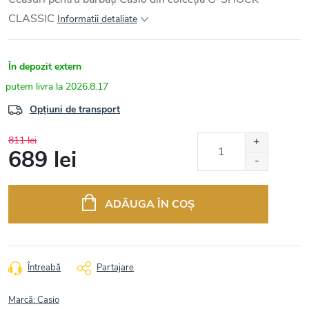
CLASSIC
Informaţii detaliate
În depozit extern
2026.8.17
Opțiuni de transport
811 lei
689 lei
Evaluare
preţ:
ADĂUGA ÎN COŞ
Întreabă
Partajare
Marcă:
Casio