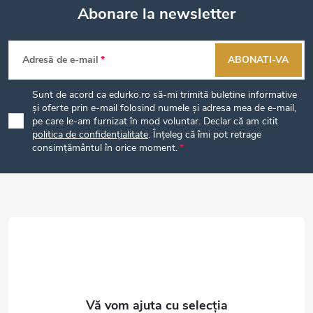
Abonare la newsletter
S
Adresă de e-mail
ABONATI-VA
u
Sunt de acord ca edurko.ro să-mi trimită buletine informative
b
și oferte prin e-mail folosind numele și adresa mea de e-mail,
pe care le-am furnizat în mod voluntar. Declar că am citit
politica de confidențialitate
. Înțeleg că îmi pot retrage
s
consimțământul în orice moment.
o
l