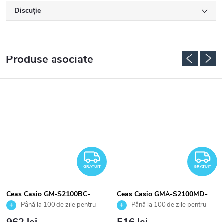
Discuţie
Produse asociate
RATUIT
GRATUIT
G
GRATUIT
GRATUIT
Ceas Casio GM-S2100BC-
Ceas Casio GMA-S2100MD-
1AER
7AER
Până la 100 de zile pentru
Până la 100 de zile pentru
returnarea bunurilor. Vânzător
returnarea bunurilor. Vânzător
962 lei
516 lei