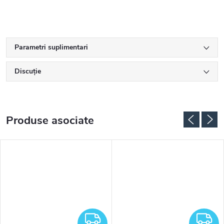
Parametri suplimentari
Discuţie
Produse asociate
RATUIT
GRATUIT
G