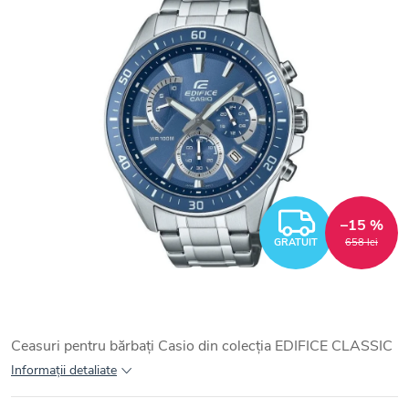
GRATUI
–15 %
GRATUIT
658 lei
Ceasuri pentru bărbați Casio din colecția EDIFICE CLASSIC
Informaţii detaliate