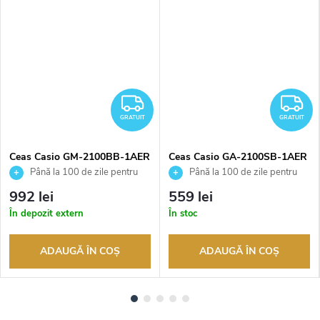
RATUIT
GRATUIT
G
GRATUIT
GRATUIT
Ceas Casio GM-2100BB-1AER
Ceas Casio GA-2100SB-1AER
Până la 100 de zile pentru
Până la 100 de zile pentru
returnarea bunurilor. Vânzător
returnarea bunurilor. Vânzător
992 lei
559 lei
autorizat
autorizat
În depozit extern
În stoc
ADAUGĂ ÎN COŞ
ADAUGĂ ÎN COŞ