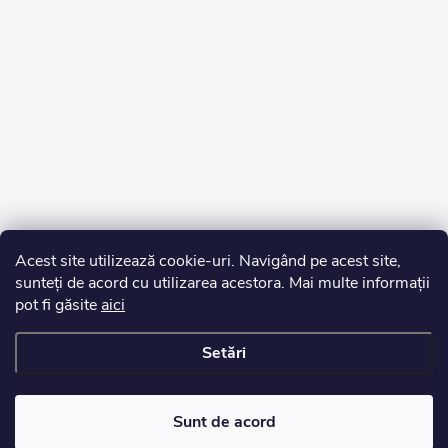
Acest site utilizează cookie-uri. Navigând pe acest site,
sunteți de acord cu utilizarea acestora. Mai multe informații
pot fi găsite
aici
Setări
Drepturi de autor 2026
Edurko.ro
. Toate drepturile rezervate.
Sunt de acord
Creat de Shoptet