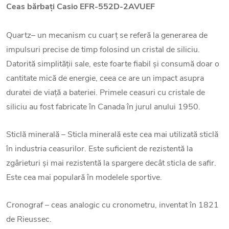
Ceas bărbați
Casio EFR-552D-2AVUEF
Quartz– un mecanism cu cuarț se referă la generarea de
impulsuri precise de timp folosind un cristal de siliciu.
Datorită simplității sale, este foarte fiabil și consumă doar o
cantitate mică de energie, ceea ce are un impact asupra
duratei de viață a bateriei. Primele ceasuri cu cristale de
siliciu au fost fabricate în Canada în jurul anului 1950.
Sticlă minerală – Sticla minerală este cea mai utilizată sticlă
în industria ceasurilor. Este suficient de rezistentă la
zgârieturi și mai rezistentă la spargere decât sticla de safir.
Este cea mai populară în modelele sportive.
Cronograf – ceas analogic cu cronometru, inventat în 1821
de Rieussec.