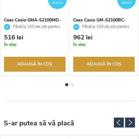
GRATUIT
GRATUIT
Ceas Casio GMA-S2100MD-
Ceas Casio GM-S2100BC-
7AER
1AER
Până la 100 de zile pentru
Până la 100 de zile pentru
returnarea bunurilor. Vânzător
returnarea bunurilor. Vânzător
516 lei
962 lei
autorizat
autorizat
În stoc
În stoc
ADAUGĂ ÎN COŞ
ADAUGĂ ÎN COŞ