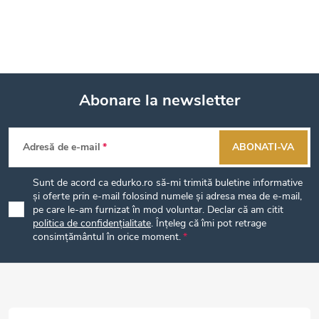
Abonare la newsletter
S
Adresă de e-mail
ABONATI-VA
u
Sunt de acord ca edurko.ro să-mi trimită buletine informative
b
și oferte prin e-mail folosind numele și adresa mea de e-mail,
pe care le-am furnizat în mod voluntar. Declar că am citit
politica de confidențialitate
. Înțeleg că îmi pot retrage
s
consimțământul în orice moment.
o
l