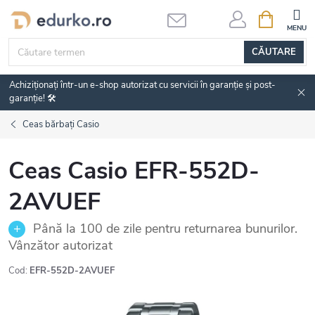
Treci
COŞ
DE
la
CUMPĂRĂ
conținut
CĂUTARE
Achiziționați într-un e-shop autorizat cu servicii în garanție și post-
garanție! 🛠️
Ceas bărbați Casio
Ceas Casio EFR-552D-
2AVUEF
Până la 100 de zile pentru returnarea bunurilor.
Vânzător autorizat
Cod:
EFR-552D-2AVUEF