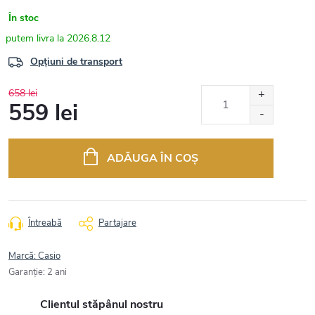
În stoc
2026.8.12
Opțiuni de transport
658 lei
559 lei
Evaluare
preţ:
ADĂUGA ÎN COŞ
Întreabă
Partajare
Marcă:
Casio
Garanţie
:
2 ani
Clientul stăpânul nostru