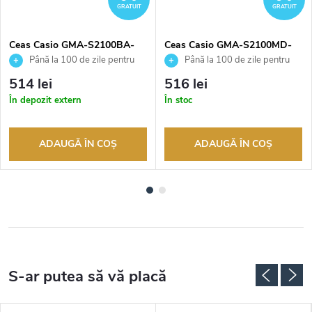
GRATUIT
GRATUIT
Ceas Casio GMA-S2100BA-
Ceas Casio GMA-S2100MD-
2A2ER
7AER
Până la 100 de zile pentru
Până la 100 de zile pentru
returnarea bunurilor. Vânzător
returnarea bunurilor. Vânzător
514 lei
516 lei
autorizat
autorizat
În depozit extern
În stoc
ADAUGĂ ÎN COŞ
ADAUGĂ ÎN COŞ