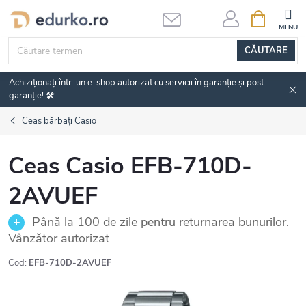
Treci
COŞ
DE
la
CUMPĂRĂ
conținut
CĂUTARE
Achiziționați într-un e-shop autorizat cu servicii în garanție și post-
garanție! 🛠️
Ceas bărbați Casio
Ceas Casio EFB-710D-
2AVUEF
Până la 100 de zile pentru returnarea bunurilor.
Vânzător autorizat
Cod:
EFB-710D-2AVUEF