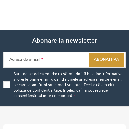
Abonare la newsletter
S
Adresă de e-mail
ABONATI-VA
u
Sunt de acord ca edurko.ro să-mi trimită buletine informative
b
și oferte prin e-mail folosind numele și adresa mea de e-mail,
pe care le-am furnizat în mod voluntar. Declar că am citit
politica de confidențialitate
. Înțeleg că îmi pot retrage
s
consimțământul în orice moment.
o
l