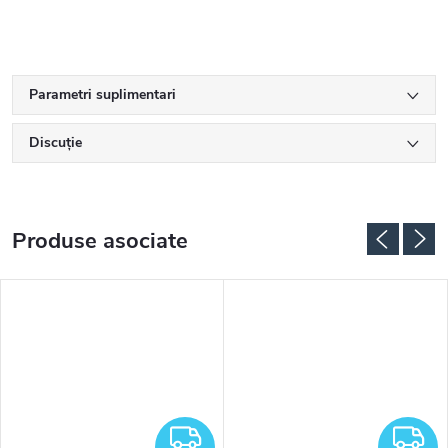
Parametri suplimentari
Discuţie
Produse asociate
RATUIT
GRATUIT
G