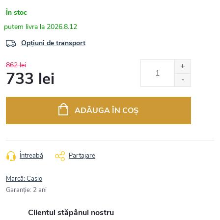
În stoc
2026.8.12
Opțiuni de transport
862 lei
733 lei
Evaluare
preţ:
ADĂUGA ÎN COŞ
Întreabă
Partajare
Marcă:
Casio
Garanţie
:
2 ani
Clientul stăpânul nostru