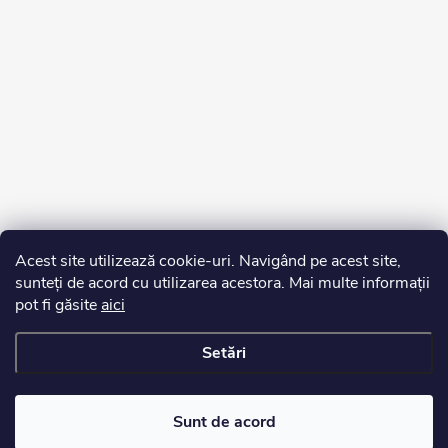
Acest site utilizează cookie-uri. Navigând pe acest site,
sunteți de acord cu utilizarea acestora. Mai multe informații
pot fi găsite
aici
Setări
Drepturi de autor 2026
Edurko.ro
. Toate drepturile rezervate.
Sunt de acord
Creat de Shoptet