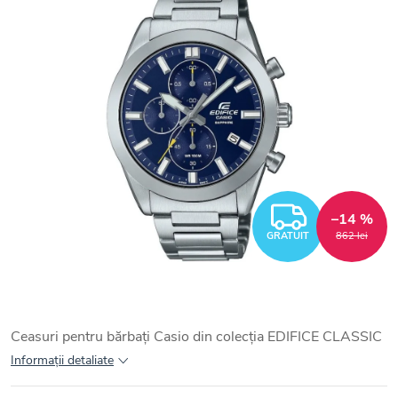
GRATUI
–14 %
GRATUIT
862 lei
Ceasuri pentru bărbați Casio din colecția EDIFICE CLASSIC
Informaţii detaliate