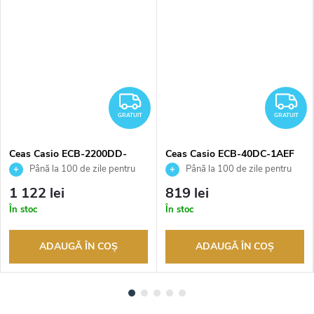
RATUIT
GRATUIT
G
GRATUIT
GRATUIT
Ceas Casio ECB-2200DD-
Ceas Casio ECB-40DC-1AEF
1AEF
Până la 100 de zile pentru
Până la 100 de zile pentru
returnarea bunurilor. Vânzător
returnarea bunurilor. Vânzător
1 122 lei
819 lei
autorizat
autorizat
În stoc
În stoc
ADAUGĂ ÎN COŞ
ADAUGĂ ÎN COŞ