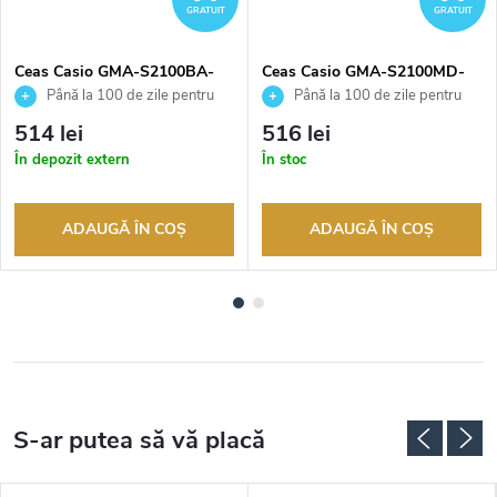
GRATUIT
GRATUIT
Ceas Casio GMA-S2100BA-
Ceas Casio GMA-S2100MD-
2A2ER
7AER
Până la 100 de zile pentru
Până la 100 de zile pentru
returnarea bunurilor. Vânzător
returnarea bunurilor. Vânzător
514 lei
516 lei
autorizat
autorizat
În depozit extern
În stoc
ADAUGĂ ÎN COŞ
ADAUGĂ ÎN COŞ