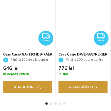
RATUIT
GRATUIT
G
GRATUIT
GRATUIT
Ceas Casio GA-110HDS-7AER
Ceas Casio DWE-5657RE-1ER
Până la 100 de zile pentru
Până la 100 de zile pentru
returnarea bunurilor. Vânzător
returnarea bunurilor. Vânzător
646 lei
776 lei
autorizat
autorizat
În depozit extern
În stoc
ADAUGĂ ÎN COŞ
ADAUGĂ ÎN COŞ