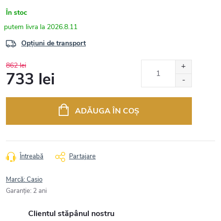
În stoc
2026.8.11
Opțiuni de transport
862 lei
733 lei
Evaluare
preţ:
ADĂUGA ÎN COŞ
Întreabă
Partajare
Marcă:
Casio
Garanţie
:
2 ani
Clientul stăpânul nostru