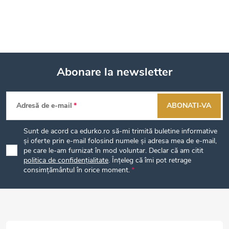
Abonare la newsletter
S
Adresă de e-mail
ABONATI-VA
u
Sunt de acord ca edurko.ro să-mi trimită buletine informative
b
și oferte prin e-mail folosind numele și adresa mea de e-mail,
pe care le-am furnizat în mod voluntar. Declar că am citit
politica de confidențialitate
. Înțeleg că îmi pot retrage
s
consimțământul în orice moment.
o
l