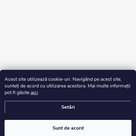
Acest site utilizează cookie-uri. Navigând pe acest site,
sunteți de acord cu utilizarea acestora. Mai multe informații
pot fi găsite
aici
Setări
Drepturi de autor 2026
Edurko.ro
. Toate drepturile rezervate.
Sunt de acord
Creat de Shoptet