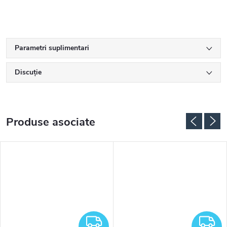
Parametri suplimentari
Discuţie
Produse asociate
RATUIT
GRATUIT
G