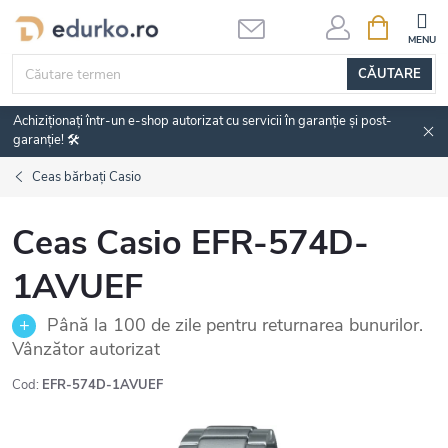
Treci
COŞ
DE
la
CUMPĂRĂ
conținut
CĂUTARE
Achiziționați într-un e-shop autorizat cu servicii în garanție și post-
garanție! 🛠️
Ceas bărbați Casio
Ceas Casio EFR-574D-
1AVUEF
Până la 100 de zile pentru returnarea bunurilor.
Vânzător autorizat
Cod:
EFR-574D-1AVUEF