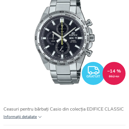
GRATUI
–14 %
GRATUIT
862 lei
Ceasuri pentru bărbați Casio din colecția EDIFICE CLASSIC
Informaţii detaliate