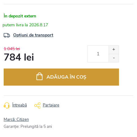
În depozit extern
2026.8.17
Opțiuni de transport
1 045 lei
784 lei
Evaluare
preţ:
ADĂUGA ÎN COŞ
Întreabă
Partajare
Marcă:
Citizen
Garanţie
:
Prelungită la 5 ani