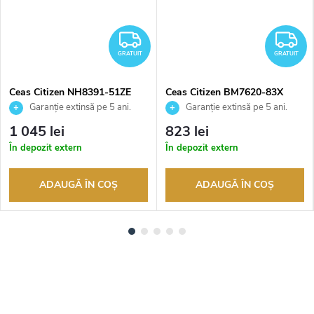
RATUIT
GRATUIT
G
GRATUIT
GRATUIT
Ceas Citizen NH8391-51ZE
Ceas Citizen BM7620-83X
Garanție extinsă pe 5 ani.
Garanție extinsă pe 5 ani.
Până la 100 de zile pentru
Până la 100 de zile pentru
1 045 lei
823 lei
returnarea bunurilor. Vânzător
returnarea bunurilor. Vânzător
În depozit extern
În depozit extern
autorizat
autorizat
ADAUGĂ ÎN COŞ
ADAUGĂ ÎN COŞ