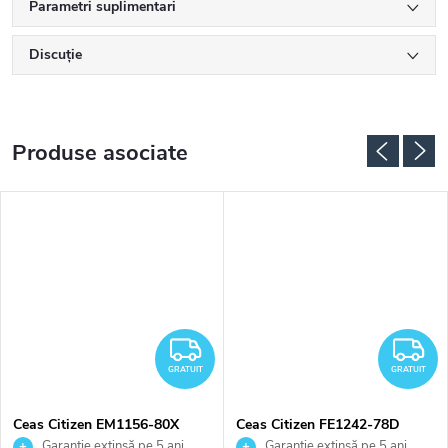
Parametri suplimentari
Discuţie
Produse asociate
RATUIT
GRATUIT
G
GRATUIT
GRATUIT
Ceas Citizen EM1156-80X
Ceas Citizen FE1242-78D
Garanție extinsă pe 5 ani.
Garanție extinsă pe 5 ani.