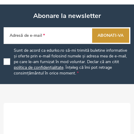
Abonare la newsletter
S
Adresă de e-mail
ABONATI-VA
u
Sunt de acord ca edurko.ro să-mi trimită buletine informative
b
și oferte prin e-mail folosind numele și adresa mea de e-mail,
pe care le-am furnizat în mod voluntar. Declar că am citit
politica de confidențialitate
. Înțeleg că îmi pot retrage
s
consimțământul în orice moment.
o
l