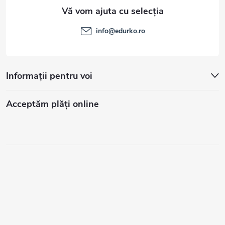
info
@
edurko.ro
Informații pentru voi
Acceptăm plăţi online