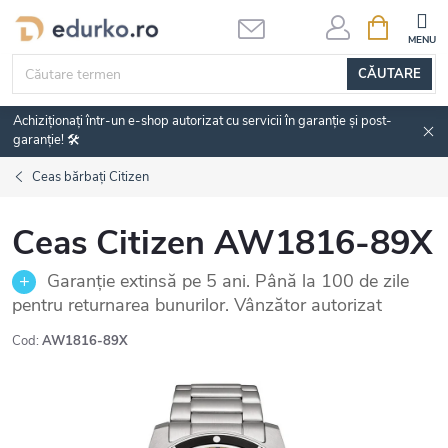
Treci
COŞ
DE
la
CUMPĂRĂ
conținut
CĂUTARE
Achiziționați într-un e-shop autorizat cu servicii în garanție și post-
garanție! 🛠️
Ceas bărbați Citizen
Ceas Citizen AW1816-89X
Garanție extinsă pe 5 ani. Până la 100 de zile
pentru returnarea bunurilor. Vânzător autorizat
Cod:
AW1816-89X