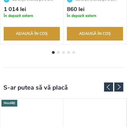
Până la 100 de zile pentru
Până la 100 de zile pentru
1 014 lei
860 lei
returnarea bunurilor. Vânzător
returnarea bunurilor. Vânzător
În depozit extern
În depozit extern
autorizat
autorizat
ADAUGĂ ÎN COŞ
ADAUGĂ ÎN COŞ
Noutăți