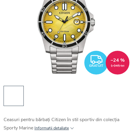
GRATUI
–24 %
GRATUIT
1 045 lei
Ceasuri pentru bărbați Citizen în stil sportiv din colecția
Sporty Marine
Informaţii detaliate