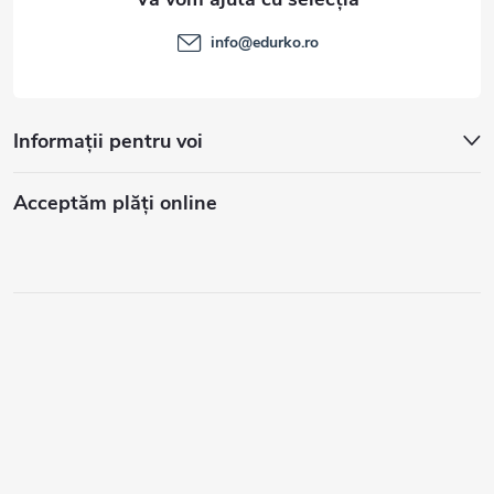
info
@
edurko.ro
Informații pentru voi
Acceptăm plăţi online