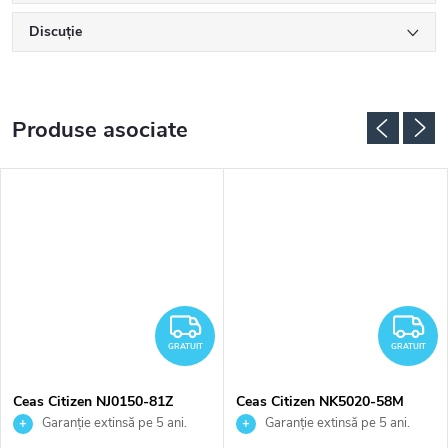
Discuţie
Produse asociate
RATUIT
GRATUIT
G
GRATUIT
GRATUIT
Ceas Citizen NJ0150-81Z
Ceas Citizen NK5020-58M
Garanție extinsă pe 5 ani.
Garanție extinsă pe 5 ani.
Până la 100 de zile pentru
Până la 100 de zile pentru