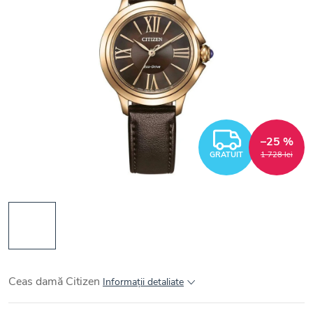
GRATUI
–25 %
GRATUIT
1 728 lei
Ceas damă Citizen
Informaţii detaliate