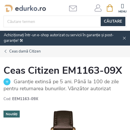
Treci
COŞ
DE
la
CUMPĂRĂ
conținut
CĂUTARE
Achiziționați într-un e-shop autorizat cu servicii în garanție și post-
garanție! 🛠️
Ceas damă Citizen
Ceas Citizen EM1163-09X
Garanție extinsă pe 5 ani. Până la 100 de zile
pentru returnarea bunurilor. Vânzător autorizat
Cod:
EEM1163-09X
Noutăți