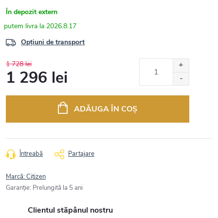
În depozit extern
2026.8.17
Opțiuni de transport
1 728 lei
1 296 lei
Evaluare
preţ:
ADĂUGA ÎN COŞ
Întreabă
Partajare
Marcă:
Citizen
Garanţie
:
Prelungită la 5 ani
Clientul stăpânul nostru