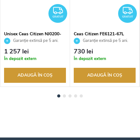
RATUIT
GRATUIT
G
GRATUIT
GRATUIT
Unisex Ceas Citizen NJ0200-
Ceas Citizen FE6121-67L
50L
Garanție extinsă pe 5 ani.
Garanție extinsă pe 5 ani.
Până la 100 de zile pentru
Până la 100 de zile pentru
1 257 lei
730 lei
returnarea bunurilor. Vânzător
returnarea bunurilor. Vânzător
În depozit extern
În depozit extern
autorizat
autorizat
ADAUGĂ ÎN COŞ
ADAUGĂ ÎN COŞ