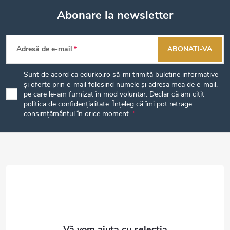
Abonare la newsletter
S
Adresă de e-mail
ABONATI-VA
u
Sunt de acord ca edurko.ro să-mi trimită buletine informative
b
și oferte prin e-mail folosind numele și adresa mea de e-mail,
pe care le-am furnizat în mod voluntar. Declar că am citit
politica de confidențialitate
. Înțeleg că îmi pot retrage
s
consimțământul în orice moment.
o
l