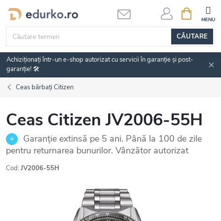
Treci
COŞ
DE
la
CUMPĂRĂ
conținut
CĂUTARE
Achiziționați într-un e-shop autorizat cu servicii în garanție și post-
garanție! 🛠️
Ceas bărbați Citizen
Ceas Citizen JV2006-55H
Garanție extinsă pe 5 ani. Până la 100 de zile
pentru returnarea bunurilor. Vânzător autorizat
Cod:
JV2006-55H