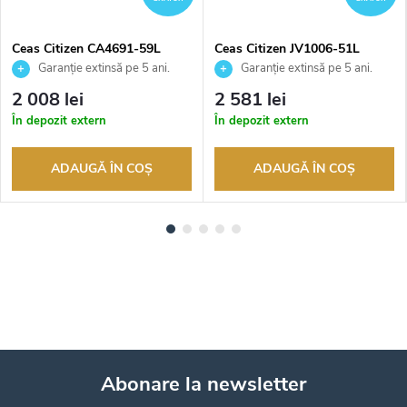
Ceas Citizen CA4691-59L
Ceas Citizen JV1006-51L
Garanție extinsă pe 5 ani.
Garanție extinsă pe 5 ani.
Până la 100 de zile pentru
Până la 100 de zile pentru
2 008 lei
2 581 lei
returnarea bunurilor. Vânzător
returnarea bunurilor. Vânzător
În depozit extern
În depozit extern
autorizat
autorizat
ADAUGĂ ÎN COŞ
ADAUGĂ ÎN COŞ
Abonare la newsletter