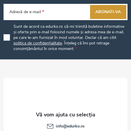
S
Adresă de e-mail
ABONATI-VA
u
Sunt de acord ca edurko.ro să-mi trimită buletine informative
b
și oferte prin e-mail folosind numele și adresa mea de e-mail,
pe care le-am furnizat în mod voluntar. Declar că am citit
politica de confidențialitate
. Înțeleg că îmi pot retrage
s
consimțământul în orice moment.
o
l
info
@
edurko.ro