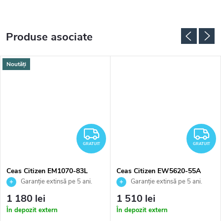
Produse asociate
Noutăți
RATUIT
GRATUIT
G
GRATUIT
GRATUIT
Ceas Citizen EM1070-83L
Ceas Citizen EW5620-55A
Garanție extinsă pe 5 ani.
Garanție extinsă pe 5 ani.
Până la 100 de zile pentru
Până la 100 de zile pentru
1 180 lei
1 510 lei
returnarea bunurilor. Vânzător
returnarea bunurilor. Vânzător
În depozit extern
În depozit extern
autorizat
autorizat