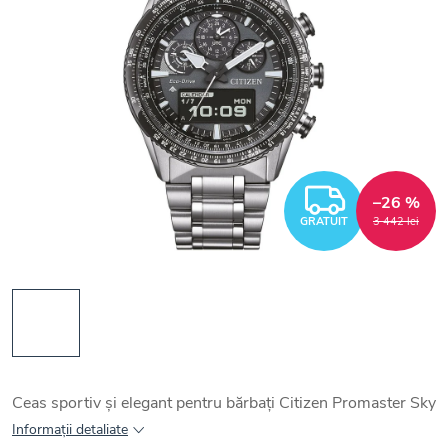
GRATUI
–26 %
GRATUIT
3 442 lei
Ceas sportiv și elegant pentru bărbați Citizen Promaster Sky
Informaţii detaliate