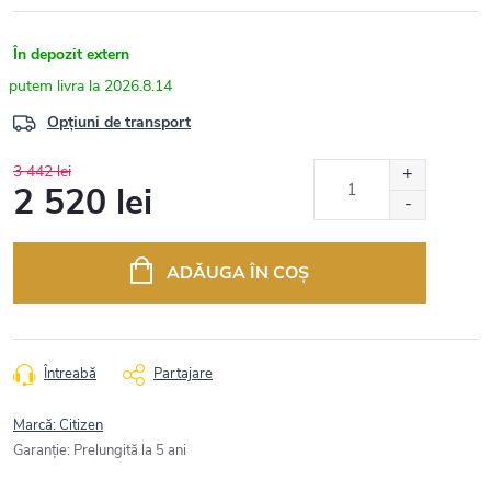
În depozit extern
2026.8.14
Opțiuni de transport
3 442 lei
2 520 lei
Evaluare
preţ:
ADĂUGA ÎN COŞ
Întreabă
Partajare
Marcă:
Citizen
Garanţie
:
Prelungită la 5 ani