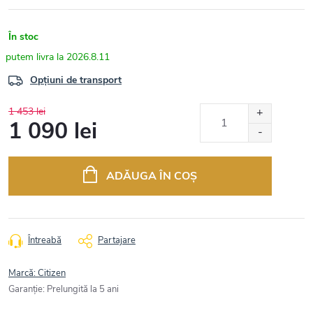
În stoc
2026.8.11
Opțiuni de transport
1 453 lei
1 090 lei
Evaluare
preţ:
ADĂUGA ÎN COŞ
Întreabă
Partajare
Marcă:
Citizen
Garanţie
:
Prelungită la 5 ani