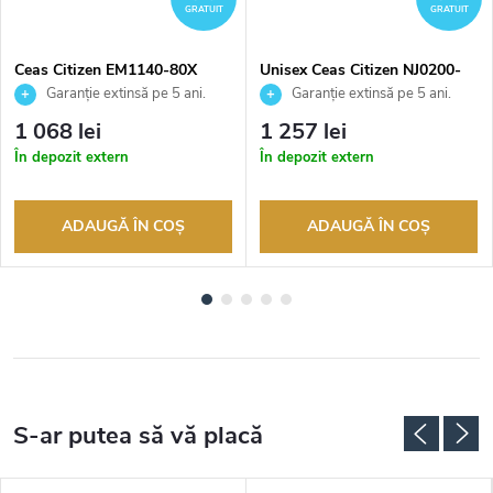
GRATUIT
GRATUIT
Ceas Citizen EM1140-80X
Unisex Ceas Citizen NJ0200-
50W
Garanție extinsă pe 5 ani.
Garanție extinsă pe 5 ani.
Până la 100 de zile pentru
Până la 100 de zile pentru
1 068 lei
1 257 lei
returnarea bunurilor. Vânzător
returnarea bunurilor. Vânzător
În depozit extern
În depozit extern
autorizat
autorizat
ADAUGĂ ÎN COŞ
ADAUGĂ ÎN COŞ