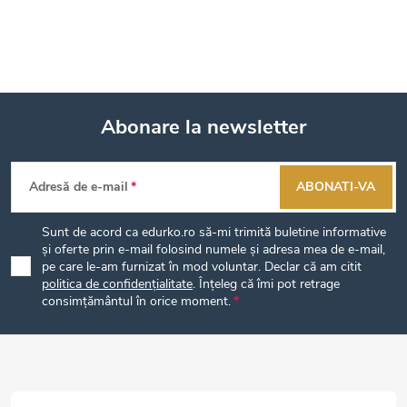
Abonare la newsletter
S
Adresă de e-mail
ABONATI-VA
u
Sunt de acord ca edurko.ro să-mi trimită buletine informative
b
și oferte prin e-mail folosind numele și adresa mea de e-mail,
pe care le-am furnizat în mod voluntar. Declar că am citit
politica de confidențialitate
. Înțeleg că îmi pot retrage
s
consimțământul în orice moment.
o
l