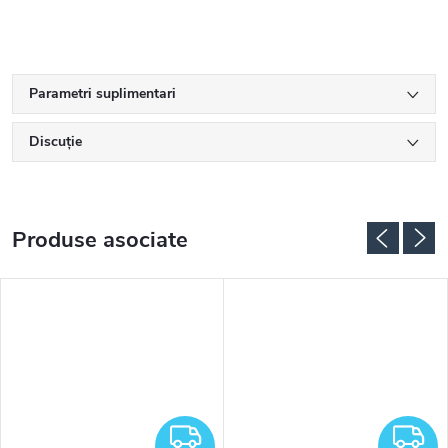
Parametri suplimentari
Discuţie
Produse asociate
RATUIT
GRATUIT
G