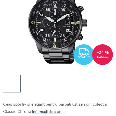
GRATUI
–24 %
GRATUIT
1 453 lei
Ceas sportiv și elegant pentru bărbați Citizen din colecția
Classic Chrono
Informaţii detaliate