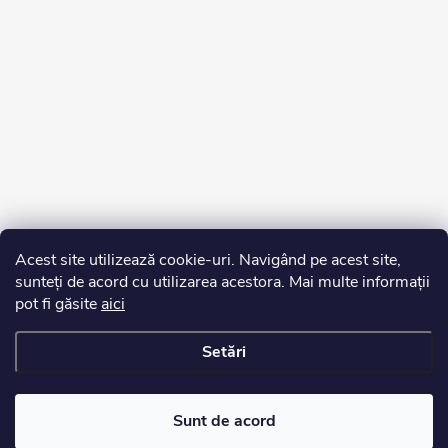
Acest site utilizează cookie-uri. Navigând pe acest site,
sunteți de acord cu utilizarea acestora. Mai multe informații
pot fi găsite
aici
Setări
Drepturi de autor 2026
Edurko.ro
. Toate drepturile rezervate.
Sunt de acord
Creat de Shoptet