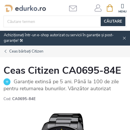
Treci
COŞ
DE
la
CUMPĂRĂ
conținut
CĂUTARE
Achiziționați într-un e-shop autorizat cu servicii în garanție și post-
garanție! 🛠️
Ceas bărbați Citizen
Ceas Citizen CA0695-84E
Garanție extinsă pe 5 ani. Până la 100 de zile
pentru returnarea bunurilor. Vânzător autorizat
Cod:
CA0695-84E