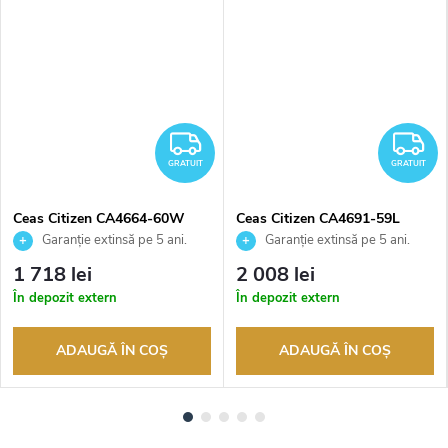
RATUIT
GRATUIT
G
GRATUIT
GRATUIT
Ceas Citizen CA4664-60W
Ceas Citizen CA4691-59L
Garanție extinsă pe 5 ani.
Garanție extinsă pe 5 ani.
Până la 100 de zile pentru
Până la 100 de zile pentru
1 718 lei
2 008 lei
returnarea bunurilor. Vânzător
returnarea bunurilor. Vânzător
În depozit extern
În depozit extern
autorizat
autorizat
ADAUGĂ ÎN COŞ
ADAUGĂ ÎN COŞ