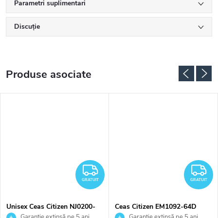
Parametri suplimentari
Discuţie
Produse asociate
RATUIT
GRATUIT
G
GRATUIT
GRATUIT
Unisex Ceas Citizen NJ0200-
Ceas Citizen EM1092-64D
50W
Garanție extinsă pe 5 ani.
Garanție extinsă pe 5 ani.