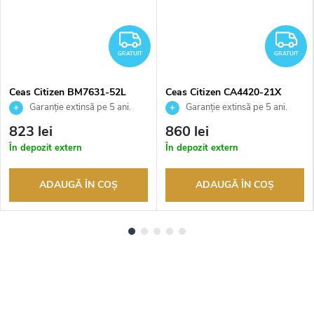
RATUIT
GRATUIT
G
GRATUIT
GRATUIT
Ceas Citizen BM7631-52L
Ceas Citizen CA4420-21X
Garanție extinsă pe 5 ani.
Garanție extinsă pe 5 ani.
Până la 100 de zile pentru
Până la 100 de zile pentru
823 lei
860 lei
returnarea bunurilor. Vânzător
returnarea bunurilor. Vânzător
În depozit extern
În depozit extern
autorizat
autorizat
ADAUGĂ ÎN COŞ
ADAUGĂ ÎN COŞ