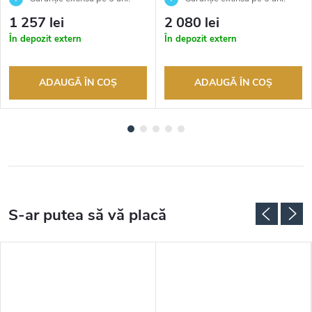
Până la 100 de zile pentru
Până la 100 de zile pentru
1 257 lei
2 080 lei
returnarea bunurilor. Vânzător
returnarea bunurilor. Vânzător
În depozit extern
În depozit extern
autorizat
autorizat
ADAUGĂ ÎN COŞ
ADAUGĂ ÎN COŞ