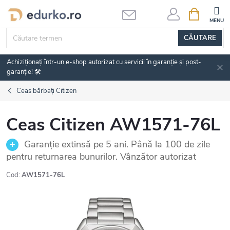
Treci
COŞ
DE
la
CUMPĂRĂ
conținut
CĂUTARE
Achiziționați într-un e-shop autorizat cu servicii în garanție și post-
garanție! 🛠️
Ceas bărbați Citizen
Ceas Citizen AW1571-76L
Garanție extinsă pe 5 ani. Până la 100 de zile
pentru returnarea bunurilor. Vânzător autorizat
Cod:
AW1571-76L