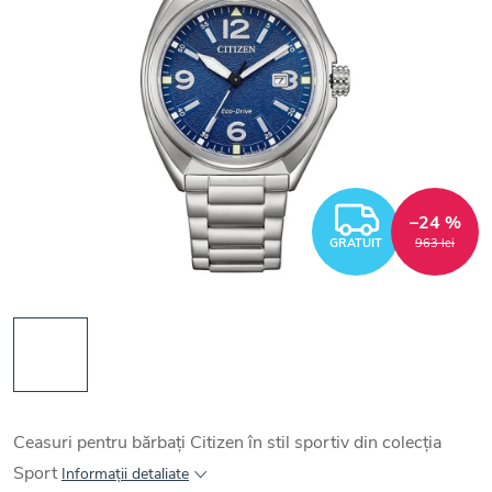
GRATUI
–24 %
GRATUIT
963 lei
Ceasuri pentru bărbați Citizen în stil sportiv din colecția
Sport
Informaţii detaliate