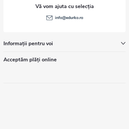
info
@
edurko.ro
Informații pentru voi
Acceptăm plăţi online