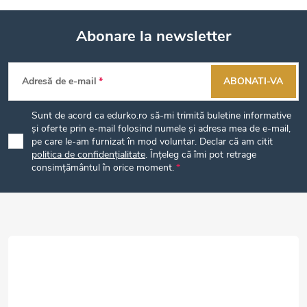
Abonare la newsletter
S
Adresă de e-mail
ABONATI-VA
u
Sunt de acord ca edurko.ro să-mi trimită buletine informative
b
și oferte prin e-mail folosind numele și adresa mea de e-mail,
pe care le-am furnizat în mod voluntar. Declar că am citit
politica de confidențialitate
. Înțeleg că îmi pot retrage
s
consimțământul în orice moment.
o
l