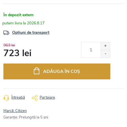
În depozit extern
2026.8.17
Opțiuni de transport
963 lei
723 lei
Evaluare
preţ:
ADĂUGA ÎN COŞ
Întreabă
Partajare
Marcă:
Citizen
Garanţie
:
Prelungită la 5 ani