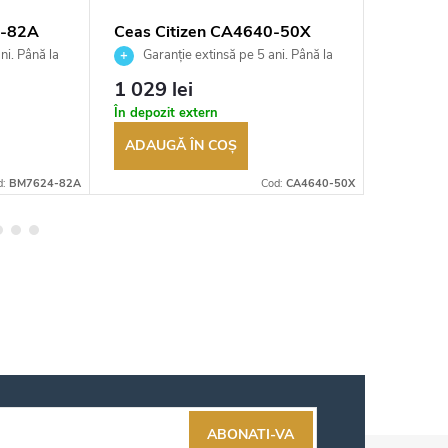
4-82A
Ceas Citizen CA4640-50X
Ceas Ci
ni. Până la
Garanție extinsă pe 5 ani. Până la
Garan
ea
100 de zile pentru returnarea
100 de zil
1 029 lei
2 290 
t
bunurilor. Vânzător autorizat
bunurilor.
În depozit extern
În depozi
ADAUGĂ ÎN COŞ
ADAUG
d:
BM7624-82A
Cod:
CA4640-50X
ABONATI-VA