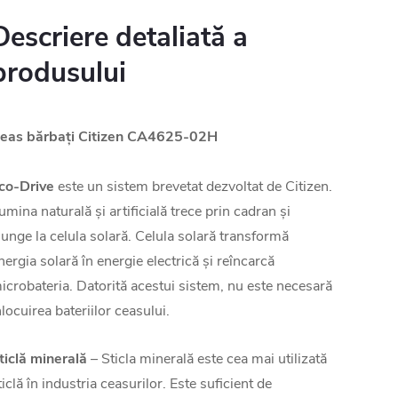
Descriere detaliată a
produsului
eas bărbați
Citizen
CA4625-02H
co-Drive
este un sistem brevetat dezvoltat de Citizen.
umina naturală și artificială trece prin cadran și
junge la celula solară. Celula solară transformă
nergia solară în energie electrică și reîncarcă
icrobateria. Datorită acestui sistem, nu este necesară
nlocuirea bateriilor ceasului.
ticlă minerală
– Sticla minerală este cea mai utilizată
ticlă în industria ceasurilor. Este suficient de