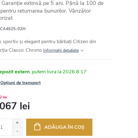
Garanție extinsă pe 5 ani. Până la 100 de
e pentru returnarea bunurilor. Vânzător
orizat
CA4625-02H
 sportiv și elegant pentru bărbați Citizen din
cția Classic Chrono
Informaţii detaliate
epozit extern
2026.8.17
Opțiuni de transport
 lei
067 lei
uare
ADĂUGA ÎN COŞ