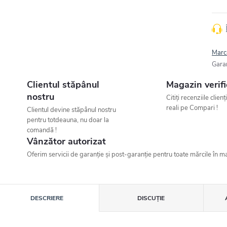
Marc
Gara
Clientul stăpânul
Magazin verifi
nostru
Citiți recenziile clienț
reali pe Compari !
Clientul devine stăpânul nostru
pentru totdeauna, nu doar la
comandă !
Vânzător autorizat
Oferim servicii de garanție și post-garanție pentru toate mărcile în ma
DESCRIERE
DISCUŢIE