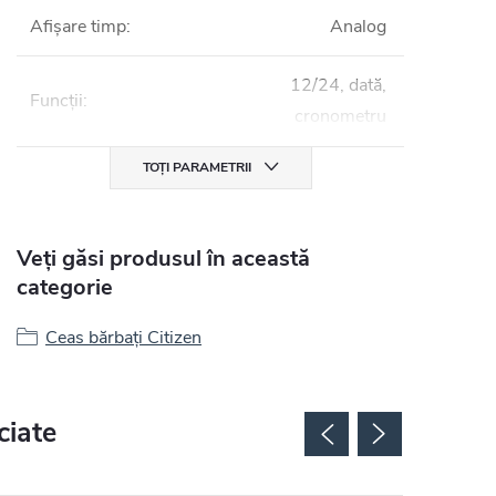
Afișare timp
:
Analog
12/24, dată,
Funcții
:
cronometru
TOȚI PARAMETRII
Veți găsi produsul în această
categorie
Ceas bărbați Citizen
ciate