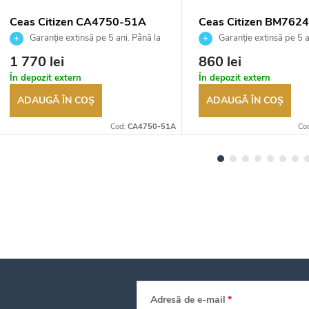
Ceas Citizen CA4750-51A
Ceas Citizen BM762
Garanție extinsă pe 5 ani. Până la
Garanție extinsă pe 5 a
100 de zile pentru returnarea
100 de zile pentru returnar
1 770 lei
860 lei
bunurilor. Vânzător autorizat
bunurilor. Vânzător autoriza
În depozit extern
În depozit extern
ADAUGĂ ÎN COŞ
ADAUGĂ ÎN COŞ
Cod:
CA4750-51A
Co
Adresă de e-mail