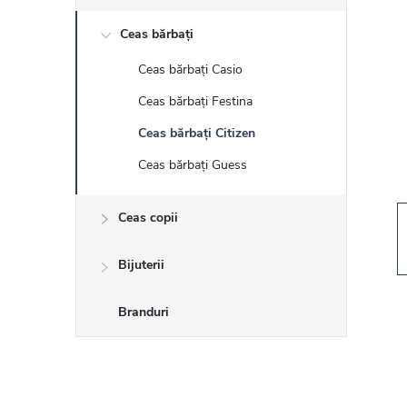
r
Ceas bărbați
ă
Ceas bărbați Casio
l
Ceas bărbați Festina
a
Ceas bărbați Citizen
Ceas bărbați Guess
t
Ceas copii
e
r
Bijuterii
a
Branduri
l