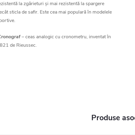
ezistentă la zgârieturi și mai rezistentă la spargere
ecât sticla de safir. Este cea mai populară în modelele
portive.
Cronograf
– ceas analogic cu cronometru, inventat în
821 de Rieussec.
Produse aso