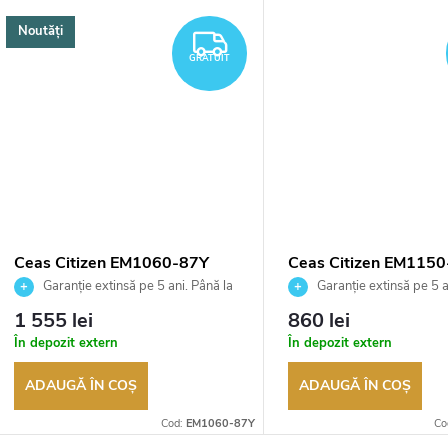
Noutăți
TUIT
GRATUIT
GRATUIT
Ceas Citizen EM1060-87Y
Ceas Citizen EM115
Garanție extinsă pe 5 ani. Până la
Garanție extinsă pe 5 a
100 de zile pentru returnarea
100 de zile pentru returnar
1 555 lei
860 lei
bunurilor. Vânzător autorizat
bunurilor. Vânzător autoriza
În depozit extern
În depozit extern
ADAUGĂ ÎN COŞ
ADAUGĂ ÎN COŞ
Cod:
EM1060-87Y
Co