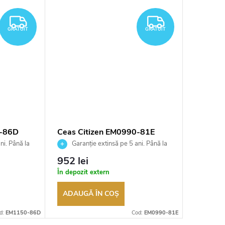
GRATUIT
GRATUIT
GRATUIT
GRATUIT
0-86D
Ceas Citizen EM0990-81E
Ceas C
ni. Până la
Garanție extinsă pe 5 ani. Până la
Garan
ea
100 de zile pentru returnarea
100 de zil
952 lei
723 le
t
bunurilor. Vânzător autorizat
bunurilor.
În depozit extern
În depozi
ADAUGĂ ÎN COŞ
ADAUG
d:
EM1150-86D
Cod:
EM0990-81E