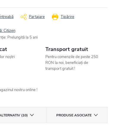
Întreabă
Partajare
Tipărire
ă:
Citizen
nţie
:
Prelungită la 5 ani
cat
Transport gratuit
ilor noștri
Pentru comenzile de peste 250
RON la noi, beneficiați de
transport gratuit !
gazinul nostru online !
ALTERNATIV (10)
PRODUSE ASOCIATE