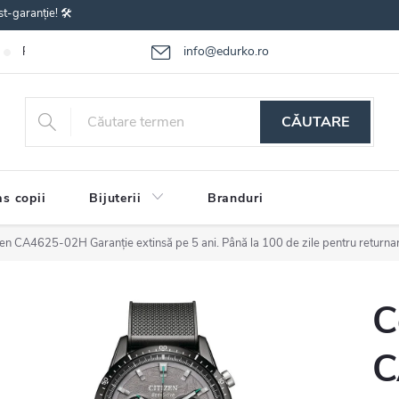
st-garanție! 🛠️
info@edurko.ro
Reclamațiile bunurilor
Întrebări frecvente
Termenii și condițiile
CĂUTARE
s copii
Bijuterii
Branduri
izen CA4625-02H
Garanție extinsă pe 5 ani. Până la 100 de zile pentru returna
C
C