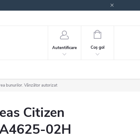
 generale
Politica de confidențialitate
COŞ
DE
Coş gol
Autentificare
CUMPĂRĂTURI
rea bunurilor. Vânzător autorizat
eas Citizen
A4625-02H