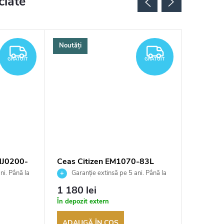
ciate
Noutăți
GRATUIT
GRATUIT
GRATUIT
GRATUIT
NJ0200-
Ceas Citizen EM1070-83L
Ceas Ci
ni. Până la
Garanție extinsă pe 5 ani. Până la
Garan
ea
100 de zile pentru returnarea
100 de zil
1 180 lei
1 870 
t
bunurilor. Vânzător autorizat
bunurilor.
În depozit extern
În depozi
ADAUGĂ ÎN COŞ
ADAUG