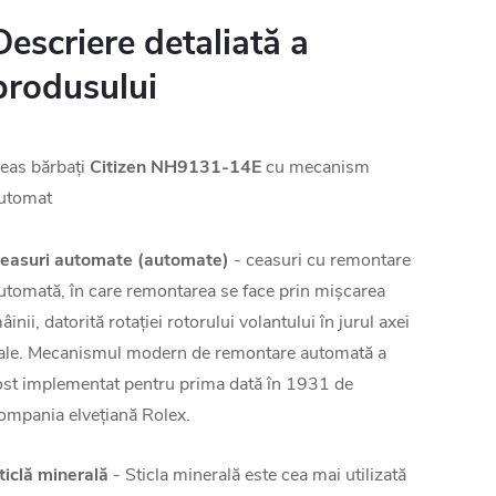
Descriere detaliată a
produsului
eas bărbați
Citizen NH9131-14E
cu mecanism
utomat
easuri automate (automate)
- ceasuri cu remontare
utomată, în care remontarea se face prin mișcarea
âinii, datorită rotației rotorului volantului în jurul axei
ale. Mecanismul modern de remontare automată a
ost implementat pentru prima dată în 1931 de
ompania elvețiană Rolex.
ticlă minerală
- Sticla minerală este cea mai utilizată