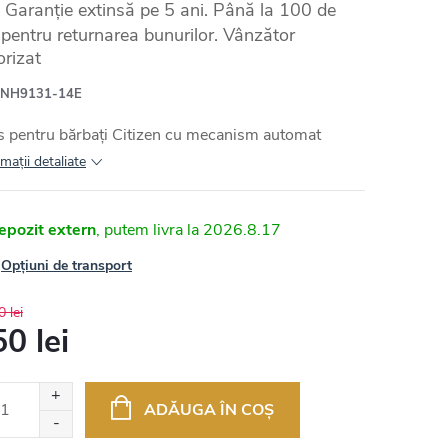
Garanție extinsă pe 5 ani. Până la 100 de
e pentru returnarea bunurilor. Vânzător
orizat
NH9131-14E
 pentru bărbați Citizen cu mecanism automat
maţii detaliate
epozit extern
2026.8.17
Opțiuni de transport
 lei
0 lei
uare
ADĂUGA ÎN COŞ