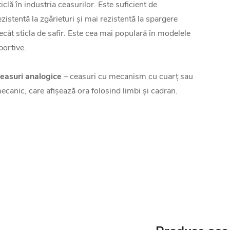
ticlă în industria ceasurilor. Este suficient de
ezistentă la zgârieturi și mai rezistentă la spargere
ecât sticla de safir. Este cea mai populară în modelele
portive.
easuri analogice
– ceasuri cu mecanism cu cuarț sau
ecanic, care afișează ora folosind limbi și cadran.