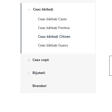
r
Ceas bărbați
ă
Ceas bărbați Casio
l
Ceas bărbați Festina
a
Ceas bărbați Citizen
Ceas bărbați Guess
t
Ceas copii
e
r
Bijuterii
a
Branduri
l