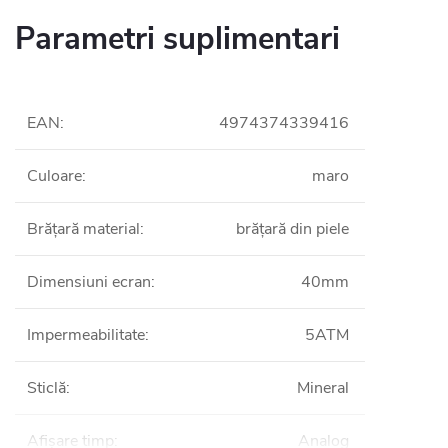
Parametri suplimentari
EAN
:
4974374339416
Culoare
:
maro
Brățară material
:
brățară din piele
Dimensiuni ecran
:
40mm
Impermeabilitate
:
5ATM
Sticlă
:
Mineral
Afișare timp
:
Analog