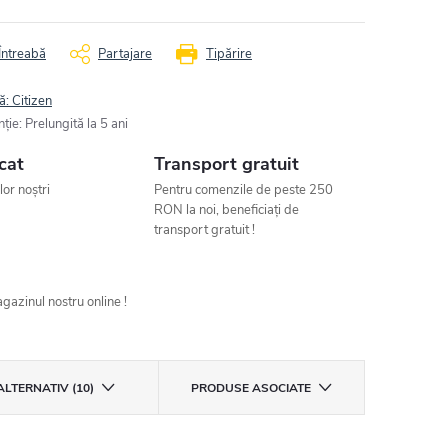
Întreabă
Partajare
Tipărire
ă:
Citizen
nţie
:
Prelungită la 5 ani
cat
Transport gratuit
ilor noștri
Pentru comenzile de peste 250
RON la noi, beneficiați de
transport gratuit !
gazinul nostru online !
ALTERNATIV (10)
PRODUSE ASOCIATE