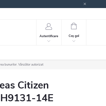
 generale
Politica de confidențialitate
COŞ
DE
Coş gol
Autentificare
CUMPĂRĂTURI
rea bunurilor. Vânzător autorizat
eas Citizen
H9131-14E