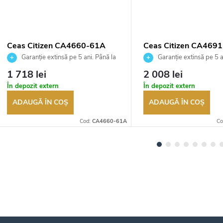
Ceas Citizen CA4660-61A
Ceas Citizen CA469
Garanție extinsă pe 5 ani. Până la
Garanție extinsă pe 5 a
100 de zile pentru returnarea
100 de zile pentru returnar
1 718 lei
2 008 lei
bunurilor. Vânzător autorizat
bunurilor. Vânzător autoriza
În depozit extern
În depozit extern
ADAUGĂ ÎN COŞ
ADAUGĂ ÎN COŞ
Cod:
CA4660-61A
Co