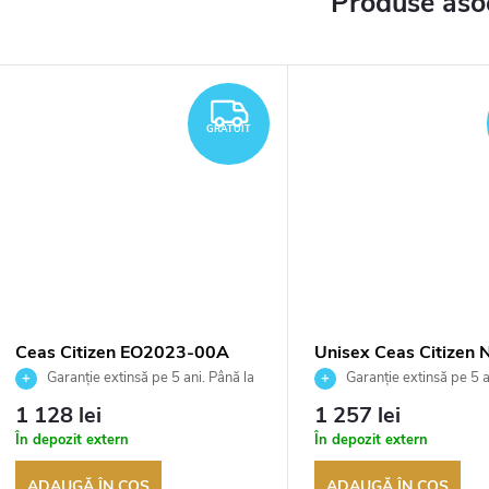
Produse aso
TUIT
GRATUIT
GRATUIT
Ceas Citizen EO2023-00A
Unisex Ceas Citizen 
50L
Garanție extinsă pe 5 ani. Până la
Garanție extinsă pe 5 a
100 de zile pentru returnarea
100 de zile pentru returnar
1 128 lei
1 257 lei
bunurilor. Vânzător autorizat
bunurilor. Vânzător autoriza
În depozit extern
În depozit extern
ADAUGĂ ÎN COŞ
ADAUGĂ ÎN COŞ