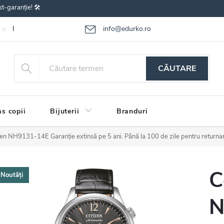
st-garanție! 🛠️
info@edurko.ro
Reclamațiile bunurilor
Întrebări frecvente
Termenii și condițiile
CĂUTARE
s copii
Bijuterii
Branduri
izen NH9131-14E
Garanție extinsă pe 5 ani. Până la 100 de zile pentru returna
C
Noutăți
N