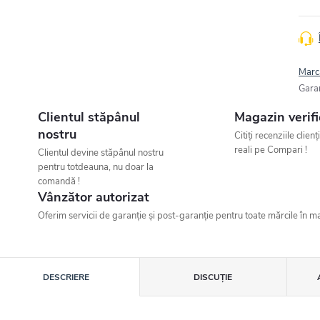
Marc
Gara
Clientul stăpânul
Magazin verifi
nostru
Citiți recenziile clienț
reali pe Compari !
Clientul devine stăpânul nostru
pentru totdeauna, nu doar la
comandă !
Vânzător autorizat
Oferim servicii de garanție și post-garanție pentru toate mărcile în ma
DESCRIERE
DISCUŢIE