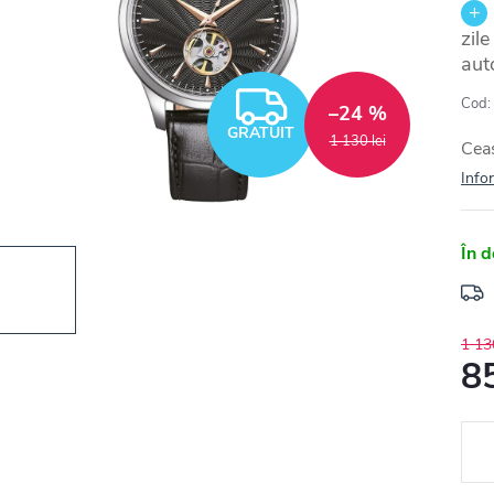
zil
aut
GRATUIT
Cod:
–24 %
GRATUIT
1 130 lei
Ceas
Infor
În d
1 130
85
Eval
preţ: