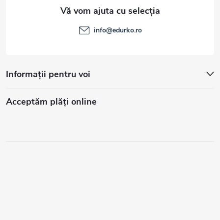
info
@
edurko.ro
Informații pentru voi
Acceptăm plăţi online