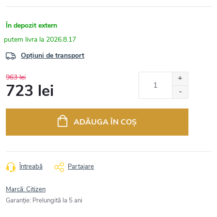
În depozit extern
2026.8.17
Opțiuni de transport
963 lei
723 lei
Evaluare
preţ:
ADĂUGA ÎN COŞ
Întreabă
Partajare
Marcă:
Citizen
Garanţie
:
Prelungită la 5 ani