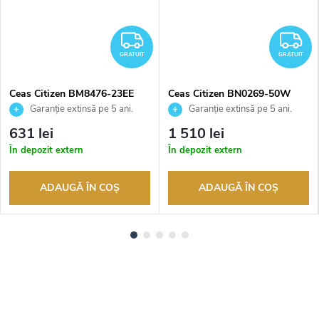
RATUIT
GRATUIT
G
GRATUIT
GRATUIT
Ceas Citizen BM8476-23EE
Ceas Citizen BN0269-50W
Garanție extinsă pe 5 ani.
Garanție extinsă pe 5 ani.
Până la 100 de zile pentru
Până la 100 de zile pentru
631 lei
1 510 lei
returnarea bunurilor. Vânzător
returnarea bunurilor. Vânzător
În depozit extern
În depozit extern
autorizat
autorizat
ADAUGĂ ÎN COŞ
ADAUGĂ ÎN COŞ