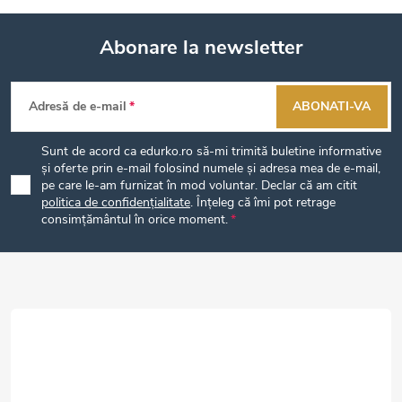
Abonare la newsletter
S
Adresă de e-mail
ABONATI-VA
u
Sunt de acord ca edurko.ro să-mi trimită buletine informative
b
și oferte prin e-mail folosind numele și adresa mea de e-mail,
pe care le-am furnizat în mod voluntar. Declar că am citit
politica de confidențialitate
. Înțeleg că îmi pot retrage
s
consimțământul în orice moment.
o
l