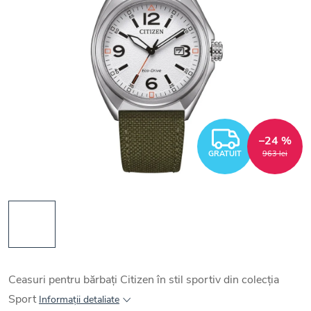
GRATUI
–24 %
GRATUIT
963 lei
Ceasuri pentru bărbați Citizen în stil sportiv din colecția
Sport
Informaţii detaliate