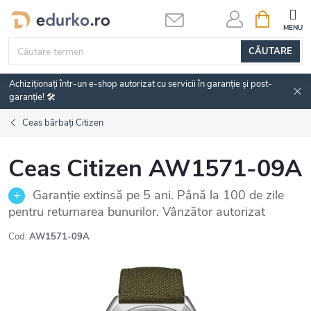
Treci
COŞ
DE
la
CUMPĂRĂ
conținut
CĂUTARE
Achiziționați într-un e-shop autorizat cu servicii în garanție și post-
garanție! 🛠️
Ceas bărbați Citizen
Ceas Citizen AW1571-09A
Garanție extinsă pe 5 ani. Până la 100 de zile
pentru returnarea bunurilor. Vânzător autorizat
Cod:
AW1571-09A