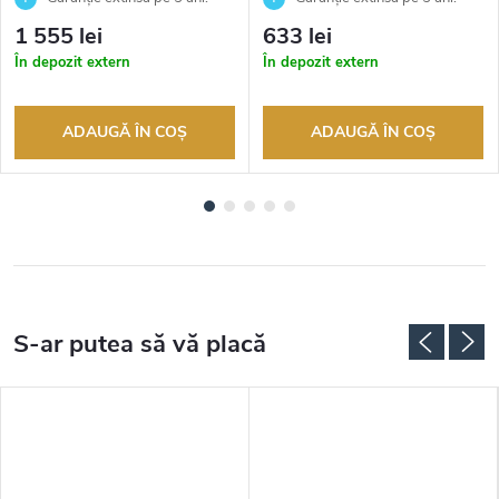
Până la 100 de zile pentru
Până la 100 de zile pentru
1 555 lei
633 lei
returnarea bunurilor. Vânzător
returnarea bunurilor. Vânzător
În depozit extern
În depozit extern
autorizat
autorizat
ADAUGĂ ÎN COŞ
ADAUGĂ ÎN COŞ