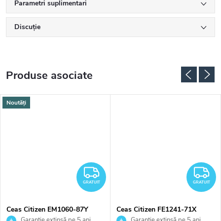
Parametri suplimentari
Discuţie
Produse asociate
Noutăți
RATUIT
GRATUIT
G
GRATUIT
GRATUIT
Ceas Citizen EM1060-87Y
Ceas Citizen FE1241-71X
Garanție extinsă pe 5 ani.
Garanție extinsă pe 5 ani.