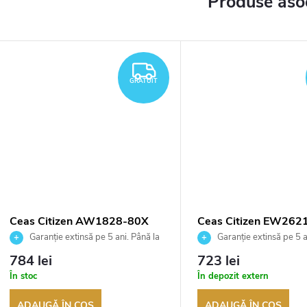
Produse aso
TUIT
GRATUIT
GRATUIT
Ceas Citizen AW1828-80X
Ceas Citizen EW262
Garanție extinsă pe 5 ani. Până la
Garanție extinsă pe 5 a
100 de zile pentru returnarea
100 de zile pentru returnar
784 lei
723 lei
bunurilor. Vânzător autorizat
bunurilor. Vânzător autoriza
În stoc
În depozit extern
ADAUGĂ ÎN COŞ
ADAUGĂ ÎN COŞ