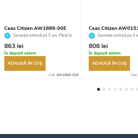
Ceas Citizen AW1889-00E
Ceas Citizen AW01
Garanție extinsă pe 5 ani. Până la
Garanție extinsă pe 5 a
100 de zile pentru returnarea
100 de zile pentru returnar
863 lei
808 lei
bunurilor. Vânzător autorizat
bunurilor. Vânzător autoriza
În depozit extern
În depozit extern
ADAUGĂ ÎN COŞ
ADAUGĂ ÎN COŞ
Cod:
AW1889-00E
Cod