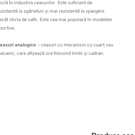
ticlă în industria ceasurilor. Este suficient de
ezistentă la zgârieturi și mai rezistentă la spargere
ecât sticla de safir. Este cea mai populară în modelele
portive.
easuri analogice
– ceasuri cu mecanism cu cuarț sau
ecanic, care afișează ora folosind limbi și cadran.