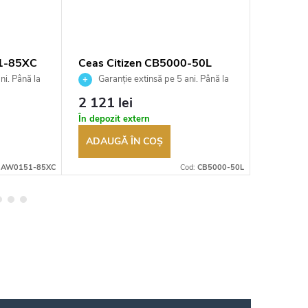
51-85XC
Ceas Citizen CB5000-50L
Ceas Ci
ni. Până la
Garanție extinsă pe 5 ani. Până la
Garan
ea
100 de zile pentru returnarea
100 de zil
2 121 lei
1 200 
t
bunurilor. Vânzător autorizat
bunurilor.
În depozit extern
În depozi
ADAUGĂ ÎN COŞ
ADAUG
:
AW0151-85XC
Cod:
CB5000-50L