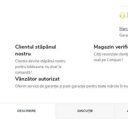
Marc
Gara
Clientul stăpânul
Magazin verifi
nostru
Citiți recenziile clienț
reali pe Compari !
Clientul devine stăpânul nostru
pentru totdeauna, nu doar la
comandă !
Vânzător autorizat
Oferim servicii de garanție și post-garanție pentru toate mărcile în ma
DESCRIERE
DISCUŢIE