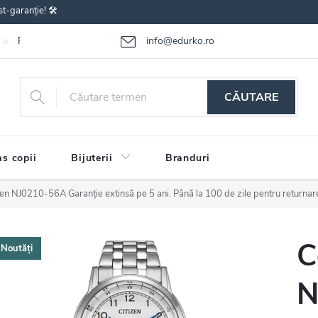
st-garanție! 🛠️
info@edurko.ro
Reclamațiile bunurilor
Întrebări frecvente
Termenii și condițiile
CĂUTARE
s copii
Bijuterii
Branduri
izen NJ0210-56A
Garanție extinsă pe 5 ani. Până la 100 de zile pentru returnar
C
Noutăți
N