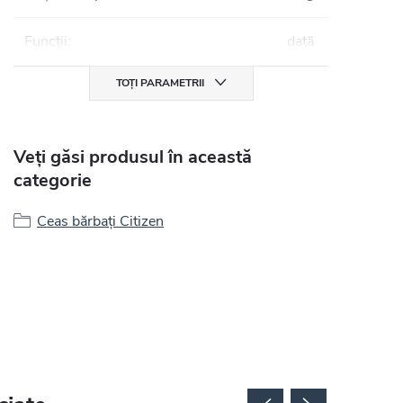
Funcții
:
dată
TOȚI PARAMETRII
Veți găsi produsul în această
categorie
Ceas bărbați Citizen