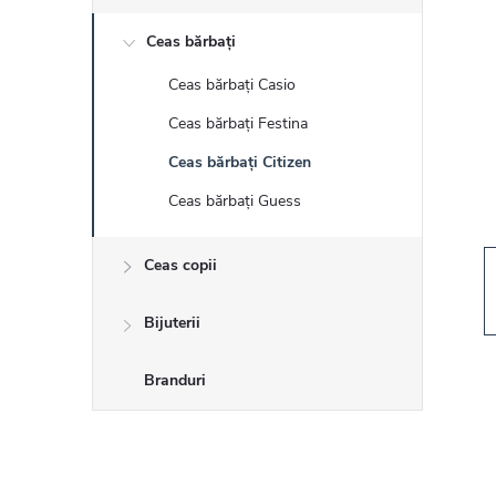
r
Ceas bărbați
ă
Ceas bărbați Casio
l
Ceas bărbați Festina
a
Ceas bărbați Citizen
Ceas bărbați Guess
t
Ceas copii
e
r
Bijuterii
a
Branduri
l