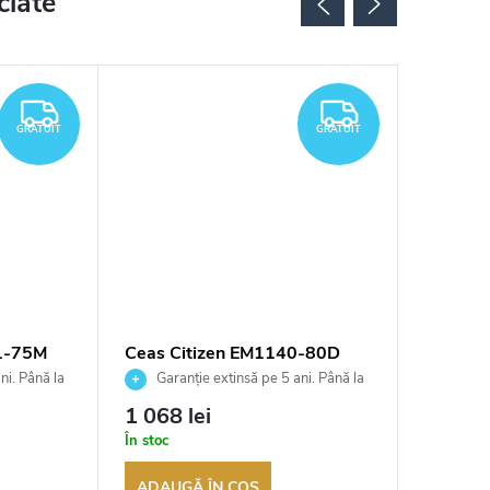
ciate
GRATUIT
GRATUIT
GRATUIT
GRATUIT
1-75M
Ceas Citizen EM1140-80D
Ceas Ci
ni. Până la
Garanție extinsă pe 5 ani. Până la
Garan
ea
100 de zile pentru returnarea
100 de zil
1 068 lei
952 le
t
bunurilor. Vânzător autorizat
bunurilor.
În stoc
În depozi
ADAUGĂ ÎN COŞ
ADAUG