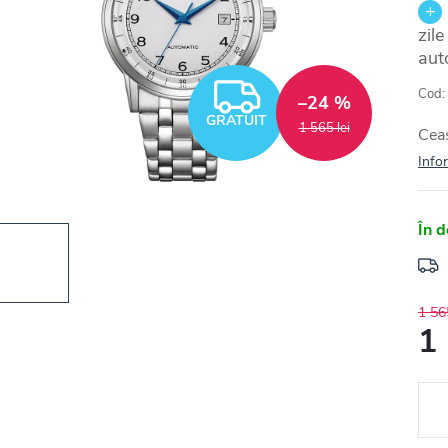
zil
aut
GRATUIT
Cod:
–24 %
GRATUIT
1 565 lei
Ceas
Infor
În d
1 565
1 
Eval
preţ: