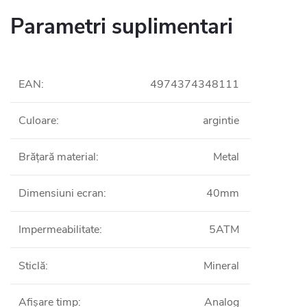
Parametri suplimentari
EAN
:
4974374348111
Culoare
:
argintie
Brățară material
:
Metal
Dimensiuni ecran
:
40mm
Impermeabilitate
:
5ATM
Sticlă
:
Mineral
Afișare timp
:
Analog