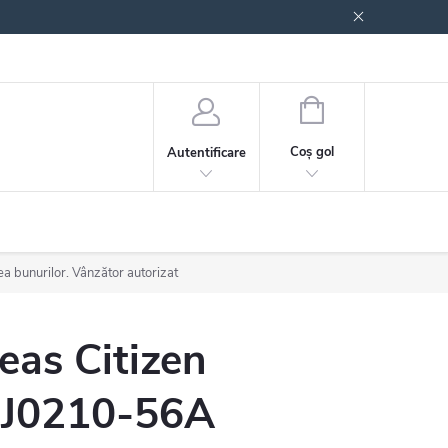
 generale
Politica de confidențialitate
COŞ
DE
Coş gol
Autentificare
CUMPĂRĂTURI
ea bunurilor. Vânzător autorizat
eas Citizen
J0210-56A