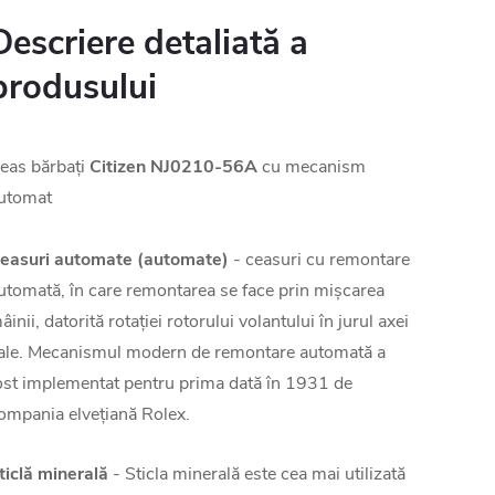
Descriere detaliată a
produsului
eas bărbați
Citizen NJ0210-56A
cu mecanism
utomat
easuri automate (automate)
- ceasuri cu remontare
utomată, în care remontarea se face prin mișcarea
âinii, datorită rotației rotorului volantului în jurul axei
ale. Mecanismul modern de remontare automată a
ost implementat pentru prima dată în 1931 de
ompania elvețiană Rolex.
ticlă minerală
- Sticla minerală este cea mai utilizată