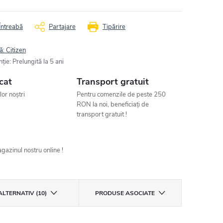
Întreabă
Partajare
Tipărire
ă:
Citizen
nţie
:
Prelungită la 5 ani
cat
Transport gratuit
ilor noștri
Pentru comenzile de peste 250
RON la noi, beneficiați de
transport gratuit !
gazinul nostru online !
ALTERNATIV (10)
PRODUSE ASOCIATE