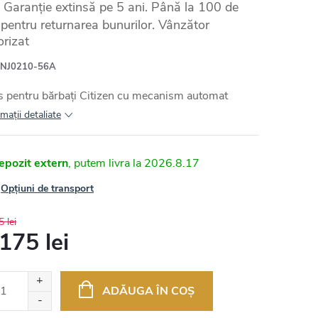
Garanție extinsă pe 5 ani. Până la 100 de
e pentru returnarea bunurilor. Vânzător
orizat
NJ0210-56A
 pentru bărbați Citizen cu mecanism automat
maţii detaliate
epozit extern
2026.8.17
Opțiuni de transport
 lei
175 lei
uare
ADĂUGA ÎN COŞ