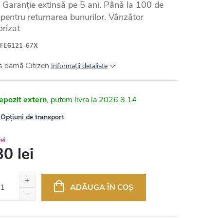
Garanție extinsă pe 5 ani. Până la 100 de
e pentru returnarea bunurilor. Vânzător
orizat
FE6121-67X
s damă Citizen
Informaţii detaliate
epozit extern
2026.8.14
Opțiuni de transport
ei
0 lei
uare
ADĂUGA ÎN COŞ