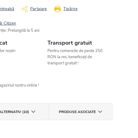
Întreabă
Partajare
Tipărire
ă:
Citizen
nţie
:
Prelungită la 5 ani
cat
Transport gratuit
ilor noștri
Pentru comenzile de peste 250
RON la noi, beneficiați de
transport gratuit !
gazinul nostru online !
ALTERNATIV (10)
PRODUSE ASOCIATE