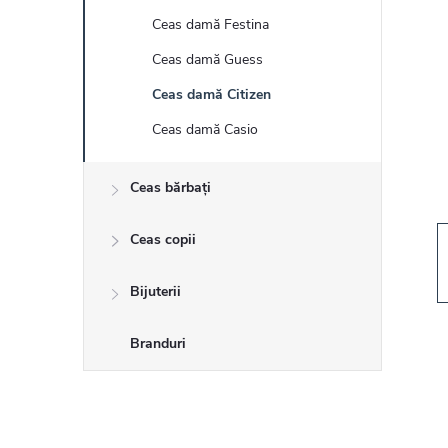
r
Ceas damă Festina
ă
Ceas damă Guess
l
Ceas damă Citizen
Ceas damă Casio
a
Ceas bărbați
t
Ceas copii
e
r
Bijuterii
a
Branduri
l