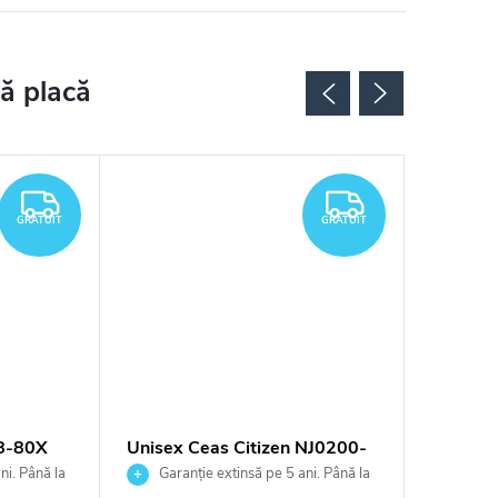
Noutăți
GRATUIT
GRATUIT
GRATUIT
GRATUIT
8-80X
Unisex Ceas Citizen NJ0200-
Ceas Ci
50X
ni. Până la
Garanție extinsă pe 5 ani. Până la
Garan