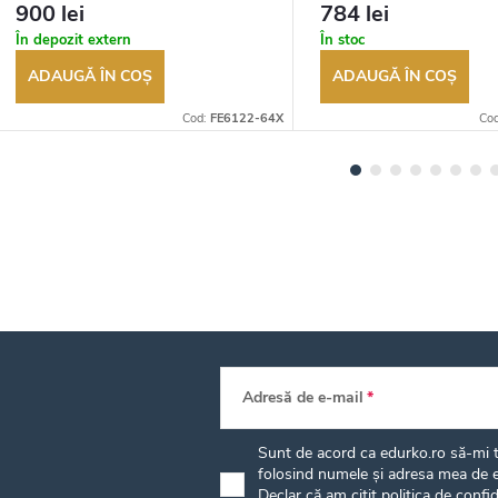
100 de zile pentru returnarea
100 de zile pentru returnar
900 lei
784 lei
bunurilor. Vânzător autorizat
bunurilor. Vânzător autoriza
În depozit extern
În stoc
ADAUGĂ ÎN COŞ
ADAUGĂ ÎN COŞ
Cod:
FE6122-64X
Co
Adresă de e-mail
Sunt de acord ca edurko.ro să-mi tr
folosind numele și adresa mea de e
Declar că am citit
politica de confid