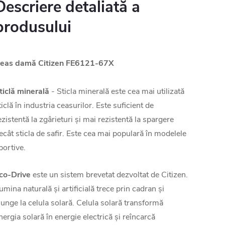
Descriere detaliată a
produsului
eas damă Citizen FE6121-67X
ticlă minerală
- Sticla minerală este cea mai utilizată
ticlă în industria ceasurilor. Este suficient de
ezistentă la zgârieturi și mai rezistentă la spargere
ecât sticla de safir. Este cea mai populară în modelele
portive.
co-Drive
este un sistem brevetat dezvoltat de Citizen.
umina naturală și artificială trece prin cadran și
junge la celula solară. Celula solară transformă
nergia solară în energie electrică și reîncarcă