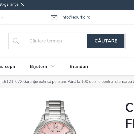
st-garanție! 🛠️
info@edurko.ro
Reclamațiile bunurilor
Întrebări frecvente
Termenii și condițiile
CĂUTARE
s copii
Bijuterii
Branduri
n FE6121-67X
Garanție extinsă pe 5 ani. Până la 100 de zile pentru returnarea 
C
F