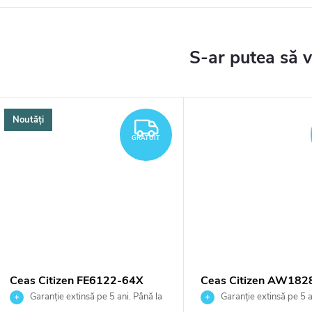
Noutăți
TUIT
GRATUIT
GRATUIT
Ceas Citizen FE6122-64X
Ceas Citizen AW182
Garanție extinsă pe 5 ani. Până la
Garanție extinsă pe 5 a