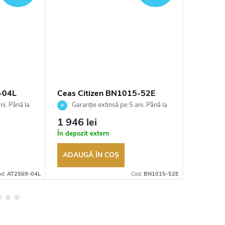
-04L
Ceas Citizen BN1015-52E
Ceas Ci
ni. Până la
Garanție extinsă pe 5 ani. Până la
Garan
ea
100 de zile pentru returnarea
100 de zil
1 946 lei
1 510 
t
bunurilor. Vânzător autorizat
bunurilor.
În depozit extern
În stoc
ADAUGĂ ÎN COŞ
ADAUG
od:
AT2569-04L
Cod:
BN1015-52E