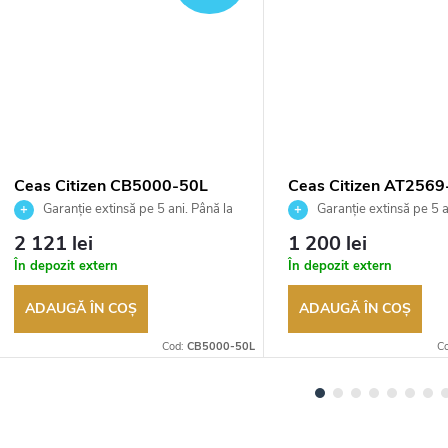
Ceas Citizen CB5000-50L
Ceas Citizen AT2569
Garanție extinsă pe 5 ani. Până la
Garanție extinsă pe 5 a
100 de zile pentru returnarea
100 de zile pentru returnar
2 121 lei
1 200 lei
bunurilor. Vânzător autorizat
bunurilor. Vânzător autoriza
În depozit extern
În depozit extern
ADAUGĂ ÎN COŞ
ADAUGĂ ÎN COŞ
Cod:
CB5000-50L
C