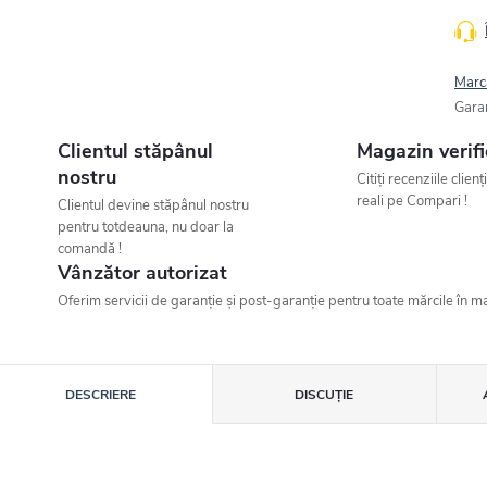
Marc
Gara
Clientul stăpânul
Magazin verifi
nostru
Citiți recenziile clienț
reali pe Compari !
Clientul devine stăpânul nostru
pentru totdeauna, nu doar la
comandă !
Vânzător autorizat
Oferim servicii de garanție și post-garanție pentru toate mărcile în ma
DESCRIERE
DISCUŢIE