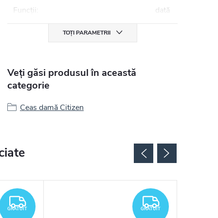
Funcții
:
dată
TOȚI PARAMETRII
Veți găsi produsul în această
categorie
Ceas damă Citizen
ciate
GRATUIT
GRATUIT
GRATUIT
GRATUIT