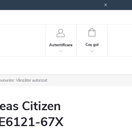
 generale
Politica de confidențialitate
COŞ
DE
Coş gol
Autentificare
CUMPĂRĂTURI
bunurilor. Vânzător autorizat
eas Citizen
E6121-67X