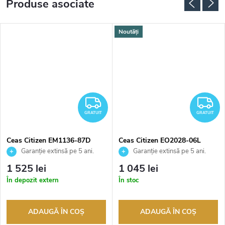
Produse asociate
Noutăți
RATUIT
GRATUIT
G
GRATUIT
GRATUIT
Ceas Citizen EM1136-87D
Ceas Citizen EO2028-06L
Garanție extinsă pe 5 ani.
Garanție extinsă pe 5 ani.
Până la 100 de zile pentru
Până la 100 de zile pentru
1 525 lei
1 045 lei
returnarea bunurilor. Vânzător
returnarea bunurilor. Vânzător
În depozit extern
În stoc
autorizat
autorizat
ADAUGĂ ÎN COŞ
ADAUGĂ ÎN COŞ