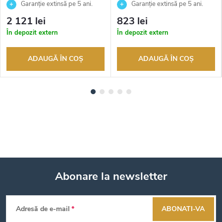
Garanție extinsă pe 5 ani.
Garanție extinsă pe 5 ani.
Până la 100 de zile pentru
Până la 100 de zile pentru
2 121 lei
823 lei
returnarea bunurilor. Vânzător
returnarea bunurilor. Vânzător
În depozit extern
În depozit extern
autorizat
autorizat
ADAUGĂ ÎN COŞ
ADAUGĂ ÎN COŞ
Abonare la newsletter
S
Adresă de e-mail
ABONATI-VA