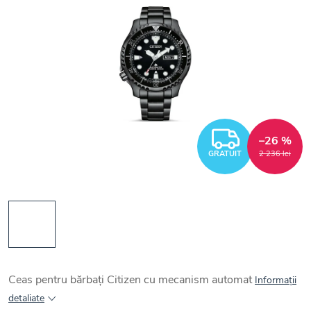
GRATUI
–26 %
GRATUIT
2 236 lei
Ceas pentru bărbați Citizen cu mecanism automat
Informaţii
detaliate