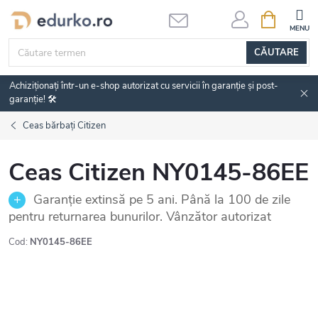
Treci
COŞ
DE
la
CUMPĂRĂ
conținut
CĂUTARE
Achiziționați într-un e-shop autorizat cu servicii în garanție și post-
garanție! 🛠️
Ceas bărbați Citizen
Ceas Citizen NY0145-86EE
Garanție extinsă pe 5 ani. Până la 100 de zile
pentru returnarea bunurilor. Vânzător autorizat
Cod:
NY0145-86EE