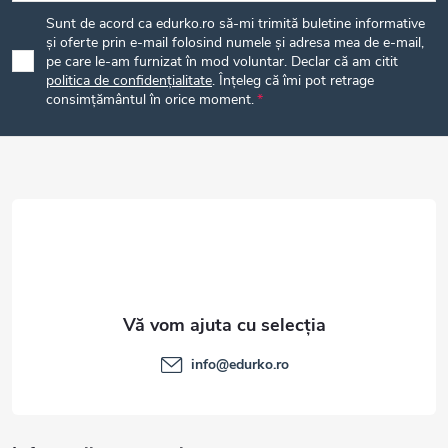
u
Sunt de acord ca edurko.ro să-mi trimită buletine informative
b
și oferte prin e-mail folosind numele și adresa mea de e-mail,
pe care le-am furnizat în mod voluntar. Declar că am citit
politica de confidențialitate
. Înțeleg că îmi pot retrage
s
consimțământul în orice moment.
o
l
info
@
edurko.ro