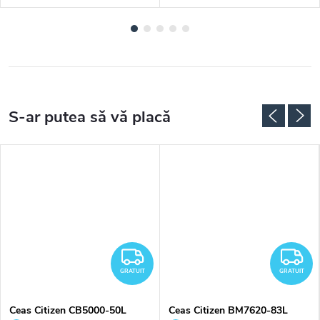
RATUIT
GRATUIT
G
GRATUIT
GRATUIT
Ceas Citizen CB5000-50L
Ceas Citizen BM7620-83L