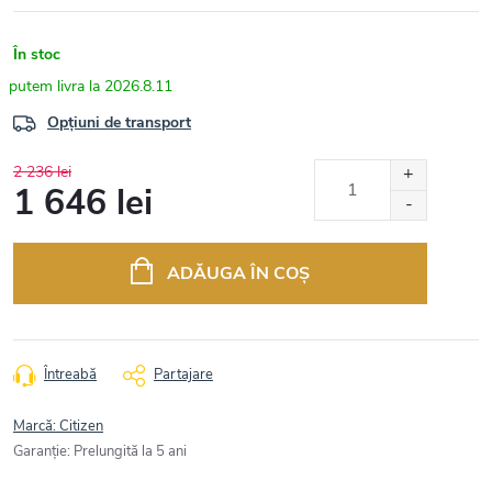
În stoc
2026.8.11
Opțiuni de transport
2 236 lei
1 646 lei
Evaluare
preţ:
ADĂUGA ÎN COŞ
Întreabă
Partajare
Marcă:
Citizen
Garanţie
:
Prelungită la 5 ani