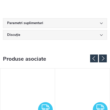
Parametri suplimentari
Discuţie
Produse asociate
RATUIT
GRATUIT
G