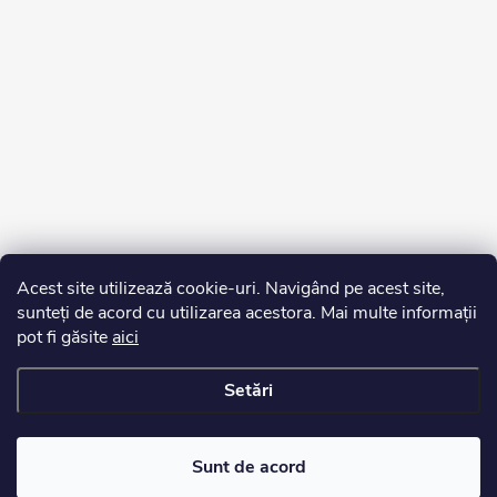
Acest site utilizează cookie-uri. Navigând pe acest site,
sunteți de acord cu utilizarea acestora. Mai multe informații
pot fi găsite
aici
Setări
Drepturi de autor 2026
Edurko.ro
. Toate drepturile rezervate.
Sunt de acord
Creat de Shoptet