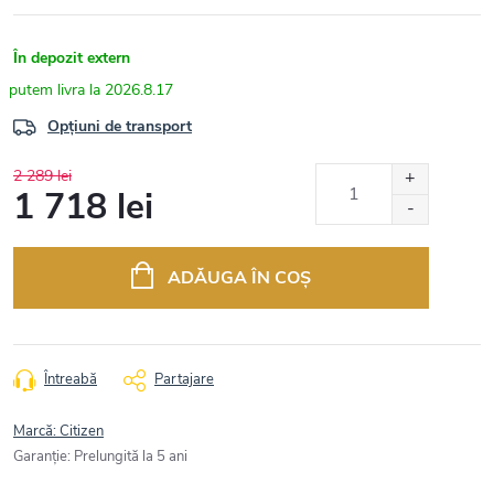
În depozit extern
2026.8.17
Opțiuni de transport
2 289 lei
1 718 lei
Evaluare
preţ:
ADĂUGA ÎN COŞ
Întreabă
Partajare
Marcă:
Citizen
Garanţie
:
Prelungită la 5 ani