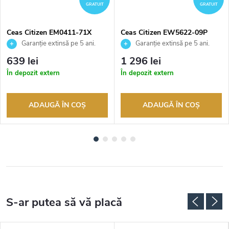
GRATUIT
GRATUIT
Ceas Citizen EM0411-71X
Ceas Citizen EW5622-09P
Garanție extinsă pe 5 ani.
Garanție extinsă pe 5 ani.
Până la 100 de zile pentru
Până la 100 de zile pentru
639 lei
1 296 lei
returnarea bunurilor. Vânzător
returnarea bunurilor. Vânzător
În depozit extern
În depozit extern
autorizat
autorizat
ADAUGĂ ÎN COŞ
ADAUGĂ ÎN COŞ