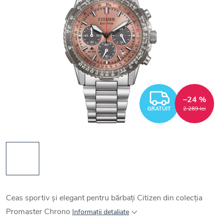
GRATUI
–24 %
GRATUIT
2 289 lei
Ceas sportiv și elegant pentru bărbați Citizen din colecția
Promaster Chrono
Informaţii detaliate