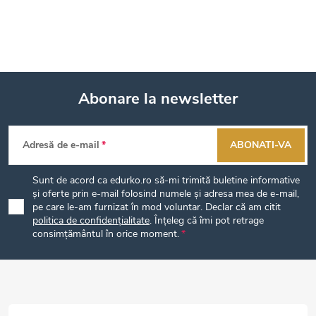
Abonare la newsletter
S
Adresă de e-mail
ABONATI-VA
u
Sunt de acord ca edurko.ro să-mi trimită buletine informative
b
și oferte prin e-mail folosind numele și adresa mea de e-mail,
pe care le-am furnizat în mod voluntar. Declar că am citit
politica de confidențialitate
. Înțeleg că îmi pot retrage
s
consimțământul în orice moment.
o
l