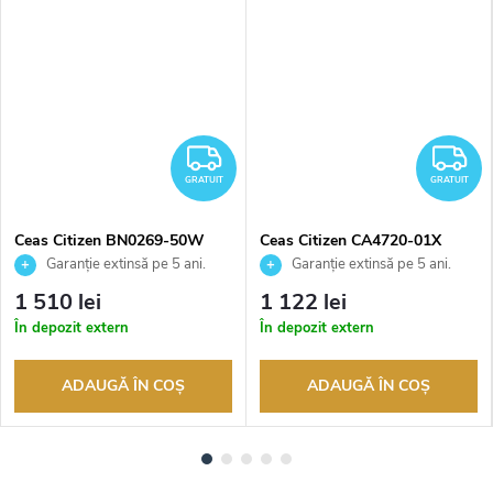
RATUIT
GRATUIT
G
GRATUIT
GRATUIT
Ceas Citizen BN0269-50W
Ceas Citizen CA4720-01X
Garanție extinsă pe 5 ani.
Garanție extinsă pe 5 ani.
Până la 100 de zile pentru
Până la 100 de zile pentru
1 510 lei
1 122 lei
returnarea bunurilor. Vânzător
returnarea bunurilor. Vânzător
În depozit extern
În depozit extern
autorizat
autorizat
ADAUGĂ ÎN COŞ
ADAUGĂ ÎN COŞ