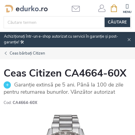
Treci
COŞ
DE
la
CUMPĂRĂ
conținut
CĂUTARE
Achiziționați într-un e-shop autorizat cu servicii în garanție și post-
garanție! 🛠️
Ceas bărbați Citizen
Ceas Citizen CA4664-60X
Garanție extinsă pe 5 ani. Până la 100 de zile
pentru returnarea bunurilor. Vânzător autorizat
Cod:
CA4664-60X