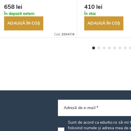
returnarea bunurilor. Vânzător
returnarea bunurilor. Vânză
658 lei
410 lei
autorizat
autorizat
În depozit extern
În stoc
ADAUGĂ ÎN COŞ
ADAUGĂ ÎN COŞ
Cod:
20047/4
Adresă de e-mail
Sunt de acord ca edurko.ro să-mi tr
folosind numele și adresa mea de e