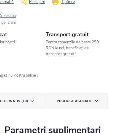
Întreabă
Partajare
Tipărire
ă:
Festina
nţie
:
2 ani
cat
Transport gratuit
ilor noștri
Pentru comenzile de peste 250
RON la noi, beneficiați de
transport gratuit !
gazinul nostru online !
ALTERNATIV (10)
PRODUSE ASOCIATE
Parametri suplimentari