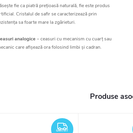
ăsește fie ca piatră prețioasă naturală, fie este produs
rtificial. Cristalul de safir se caracterizează prin
ezistența sa foarte mare la zgârieturi.
easuri analogice
– ceasuri cu mecanism cu cuarț sau
ecanic care afișează ora folosind limbi și cadran.
Produse aso
TUIT
GRATUIT
GRATUIT