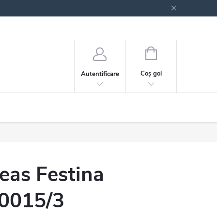
 generale
Politica de confidențialitate
COŞ
DE
Coş gol
Autentificare
CUMPĂRĂTURI
eas Festina
0015/3