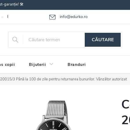
st-garanție! 🛠️
info@edurko.ro
Reclamațiile bunurilor
Întrebări frecvente
Termenii și condițiile
CĂUTARE
s copii
Bijuterii
Branduri
a 20015/3
Până la 100 de zile pentru returnarea bunurilor. Vânzător autorizat
C
2