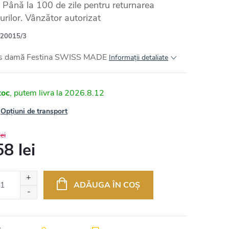
Până la 100 de zile pentru returnarea
urilor. Vânzător autorizat
20015/3
s damă Festina SWISS MADE
Informaţii detaliate
toc
2026.8.12
Opțiuni de transport
ei
8 lei
uare
ADĂUGA ÎN COŞ