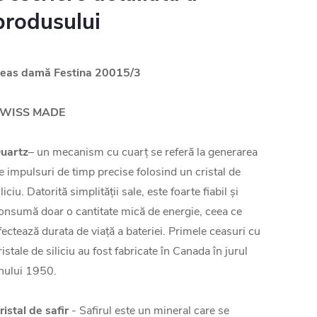
produsului
eas damă Festina 20015/3
WISS MADE
uartz
– un mecanism cu cuarț se referă la generarea
e impulsuri de timp precise folosind un cristal de
iliciu. Datorită simplității sale, este foarte fiabil și
onsumă doar o cantitate mică de energie, ceea ce
fectează durata de viață a bateriei. Primele ceasuri cu
ristale de siliciu au fost fabricate în Canada în jurul
nului 1950.
ristal de safir
- Safirul este un mineral care se