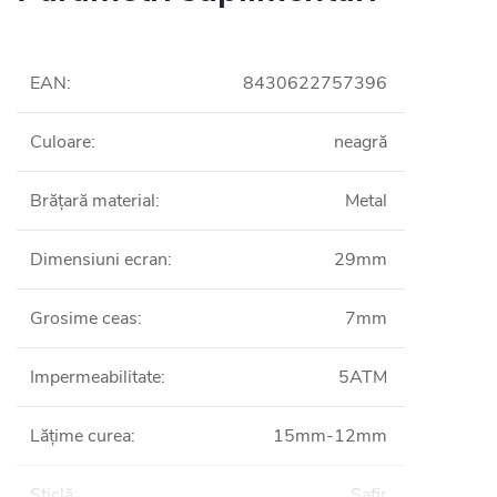
EAN
:
8430622757396
Culoare
:
neagră
Brățară material
:
Metal
Dimensiuni ecran
:
29mm
Grosime ceas
:
7mm
Impermeabilitate
:
5ATM
Lățime curea
:
15mm-12mm
Sticlă
:
Safir