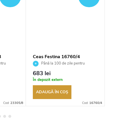
8
Ceas Festina 16760/4
Ceas Fe
ntru
Până la 100 de zile pentru
Până 
tor
returnarea bunurilor. Vânzător
returnarea
683 lei
2 550 
autorizat
autorizat
În depozit extern
În depozi
ADAUGĂ ÎN COŞ
ADAUG
Cod:
23305/8
Cod:
16760/4