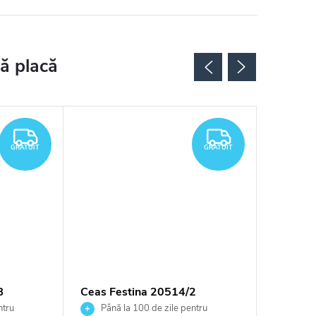
GRATUIT
GRATUIT
GRATUIT
GRATUIT
B
Ceas Festina 20514/2
Ceas Fe
ntru
Până la 100 de zile pentru
Până 