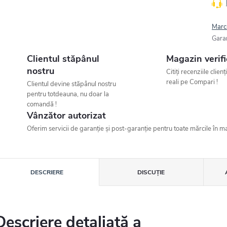
Marc
Gara
Clientul stăpânul
Magazin verifi
nostru
Citiți recenziile clienț
reali pe Compari !
Clientul devine stăpânul nostru
pentru totdeauna, nu doar la
comandă !
Vânzător autorizat
Oferim servicii de garanție și post-garanție pentru toate mărcile în ma
DESCRIERE
DISCUŢIE
Descriere detaliată a