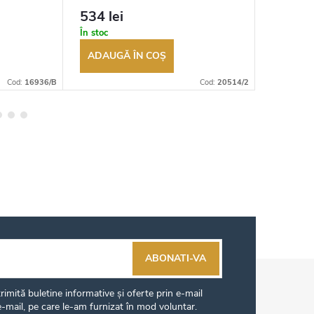
tor
returnarea bunurilor. Vânzător
returnarea
534 lei
535 le
autorizat
autorizat
În stoc
În depozi
ADAUGĂ ÎN COŞ
ADAUG
Cod:
16936/B
Cod:
20514/2
ABONATI-VA
imită buletine informative și oferte prin e-mail
-mail, pe care le-am furnizat în mod voluntar.