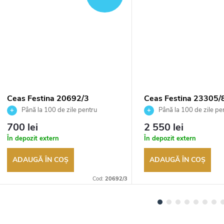
Ceas Festina 20692/3
Ceas Festina 23305/
Până la 100 de zile pentru
Până la 100 de zile pe
returnarea bunurilor. Vânzător
returnarea bunurilor. Vânză
700 lei
2 550 lei
autorizat
autorizat
În depozit extern
În depozit extern
ADAUGĂ ÎN COŞ
ADAUGĂ ÎN COŞ
Cod:
20692/3