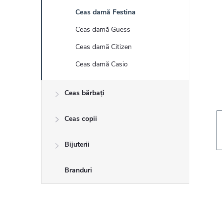
r
Ceas damă Festina
ă
Ceas damă Guess
l
Ceas damă Citizen
Ceas damă Casio
a
Ceas bărbați
t
Ceas copii
e
r
Bijuterii
a
Branduri
l