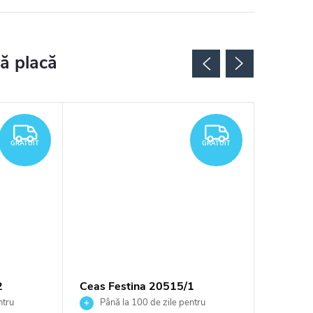
GRATUIT
GRATUIT
GRATUIT
GRATUIT
2
Ceas Festina 20515/1
Ceas Fe
ntru
Până la 100 de zile pentru
Până 