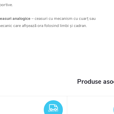
portive.
easuri analogice
– ceasuri cu mecanism cu cuarț sau
ecanic care afișează ora folosind limbi și cadran.
Produse aso
TUIT
GRATUIT
GRATUIT