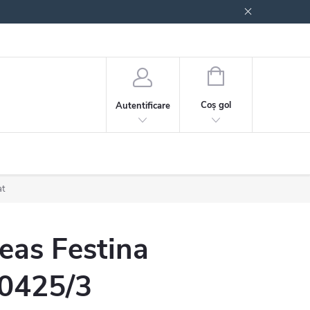
 generale
Politica de confidențialitate
COŞ
DE
Coş gol
Autentificare
CUMPĂRĂTURI
at
eas Festina
0425/3