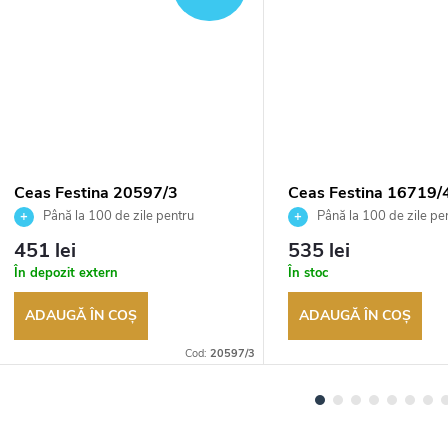
Ceas Festina 20597/3
Ceas Festina 16719/
Până la 100 de zile pentru
Până la 100 de zile pe
returnarea bunurilor. Vânzător
returnarea bunurilor. Vânză
451 lei
535 lei
autorizat
autorizat
În depozit extern
În stoc
ADAUGĂ ÎN COŞ
ADAUGĂ ÎN COŞ
Cod:
20597/3