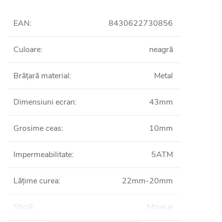
EAN
:
8430622730856
Culoare
:
neagră
Brățară material
:
Metal
Dimensiuni ecran
:
43mm
Grosime ceas
:
10mm
Impermeabilitate
:
5ATM
Lățime curea
:
22mm-20mm
Sticlă
:
Mineral