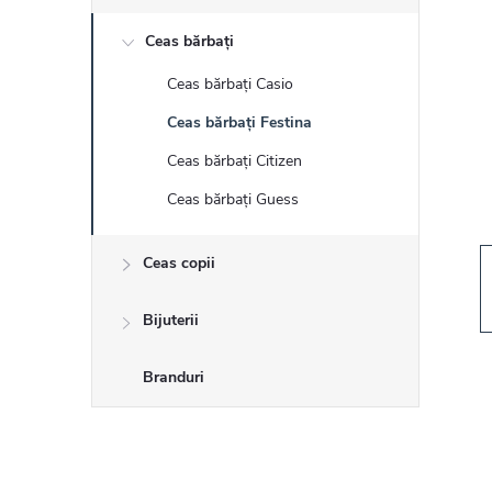
r
Ceas bărbați
ă
Ceas bărbați Casio
l
Ceas bărbați Festina
a
Ceas bărbați Citizen
Ceas bărbați Guess
t
Ceas copii
e
r
Bijuterii
a
Branduri
l