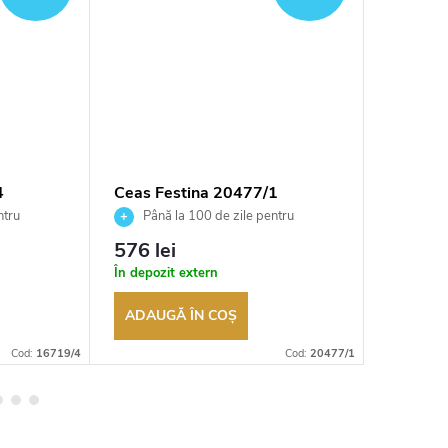
4
Ceas Festina 20477/1
Ceas Fe
ntru
Până la 100 de zile pentru
Până 
tor
returnarea bunurilor. Vânzător
returnarea
576 lei
451 le
autorizat
autorizat
În depozit extern
În depozi
ADAUGĂ ÎN COŞ
ADAUG
Cod:
16719/4
Cod:
20477/1