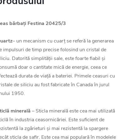
produsului
eas bărbați Festina 20425/3
uartz
– un mecanism cu cuarț se referă la generarea
e impulsuri de timp precise folosind un cristal de
iliciu. Datorită simplității sale, este foarte fiabil și
onsumă doar o cantitate mică de energie, ceea ce
fectează durata de viață a bateriei. Primele ceasuri cu
ristale de siliciu au fost fabricate în Canada în jurul
nului 1950.
ticlă minerală
– Sticla minerală este cea mai utilizată
ticlă în industria ceasornicăriei. Este suficient de
ezistentă la zgârieturi și mai rezistentă la spargere
ecât sticla de safir. Este cea mai populară în modelele