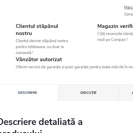
Marc
Gara
Clientul stăpânul
Magazin verifi
nostru
Citiți recenziile clienț
reali pe Compari !
Clientul devine stăpânul nostru
pentru totdeauna, nu doar la
comandă !
Vânzător autorizat
Oferim servicii de garanție și post-garanție pentru toate mărcile în ma
DESCRIERE
DISCUŢIE
Descriere detaliată a