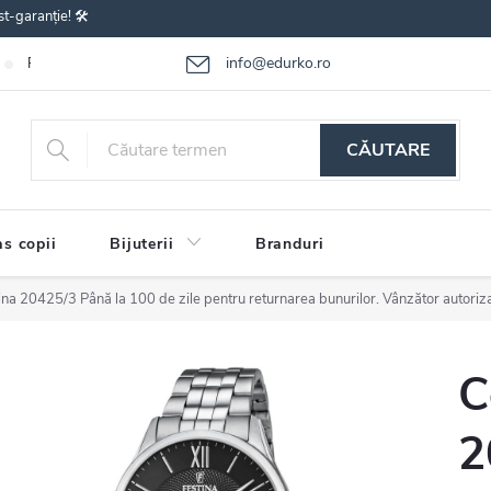
st-garanție! 🛠️
info@edurko.ro
Reclamațiile bunurilor
Întrebări frecvente
Termenii și condițiile
CĂUTARE
s copii
Bijuterii
Branduri
tina 20425/3
Până la 100 de zile pentru returnarea bunurilor. Vânzător autoriz
C
2