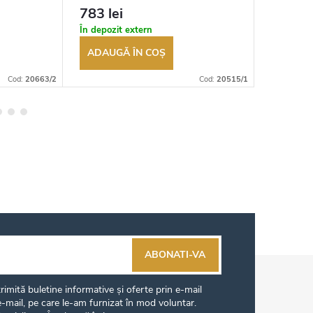
tor
returnarea bunurilor. Vânzător
returnarea
783 lei
618 le
autorizat
autorizat
În depozit extern
În depozi
ADAUGĂ ÎN COŞ
ADAUG
Cod:
20663/2
Cod:
20515/1
ABONATI-VA
imită buletine informative și oferte prin e-mail
-mail, pe care le-am furnizat în mod voluntar.