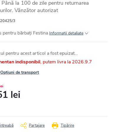
Până la 100 de zile pentru returnarea
urilor. Vânzător autorizat
20425/3
 pentru bărbați Festina
Informaţii detaliate
ul pentru acest articol a fost epuizat…
entan indisponibil
2026.9.7
Opțiuni de transport
ei
1 lei
uare
Întreabă
Partajare
Tipărire