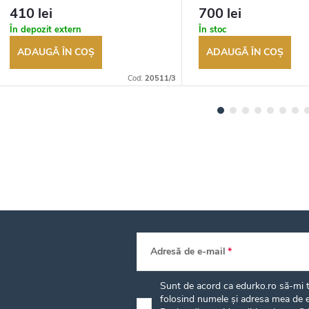
returnarea bunurilor. Vânzător
returnarea bunurilor. Vânză
410 lei
700 lei
autorizat
autorizat
În depozit extern
În stoc
ADAUGĂ ÎN COŞ
ADAUGĂ ÎN COŞ
Cod:
20511/3
Adresă de e-mail
Sunt de acord ca edurko.ro să-mi tr
folosind numele și adresa mea de e